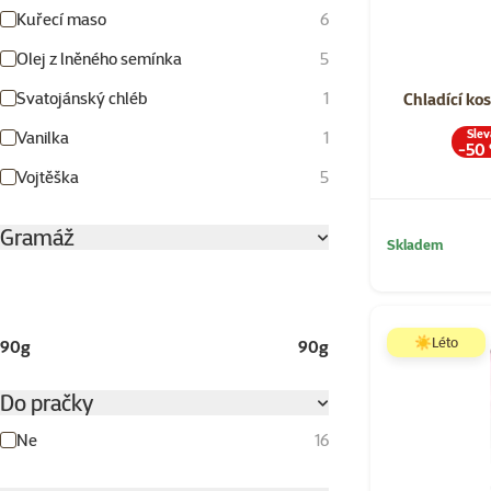
Kuřecí maso
6
Olej z lněného semínka
5
Svatojánský chléb
1
Chladící ko
Slev
Vanilka
1
-50
Vojtěška
5
Gramáž
Skladem
☀️Léto
90g
90g
Do pračky
Ne
16