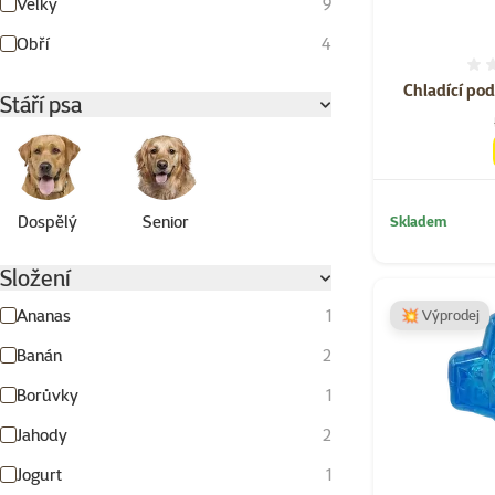
Velký
9
Obří
4
Chladící po
Stáří psa
Dospělý
Senior
Skladem
Složení
Ananas
1
💥 Výprodej
Banán
2
Borůvky
1
Jahody
2
Jogurt
1