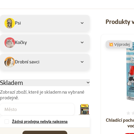
Podkategorie
Vybrané filtry
Produkty v
Psi
Produkty v akci 
Kočky
💥 Výprodej
Drobní savci
Skladem
Parametrický filtr
Zobrazí zboží, které je skladem na vybrané
prodejně.
Chladící poch
Žádná prodejna nebyla nalezena
vo
Značky