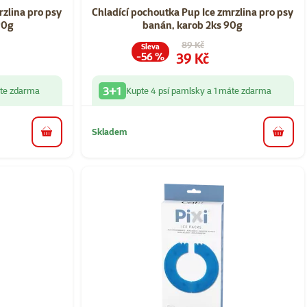
í 80%, počet hodnocení: 6
Hodnocení 80%, počet ho
rzlina pro psy
Chladící pochoutka Pup Ice zmrzlina pro psy
90g
banán, karob 2ks 90g
a
Původní cena
89 Kč
Sleva
Cena
39 Kč
-56 %
3+1
áte zdarma
Kupte 4 psí pamlsky a 1 máte zdarma
Skladem
do košíku
do koš