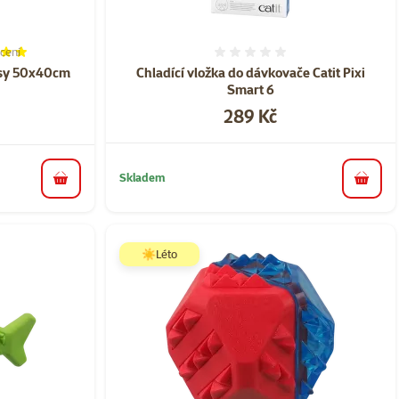
cení
í 100%, počet hodnocení: 5
Hodnocení 0%
asy 50x40cm
Chladící vložka do dávkovače Catit Pixi
Smart 6
Cena
289 Kč
Skladem
do košíku
do koš
☀️Léto