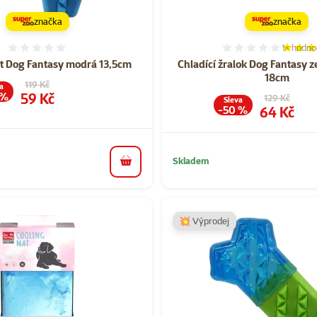
značka
značka
1×
hodno
Hodnocení 0%
Hodnocen
st Dog Fantasy modrá 13,5cm
Chladící žralok Dog Fantasy 
18cm
Původní cena
119 Kč
a
Cena
59 Kč
 %
Původní cen
129 Kč
Sleva
Cena
64 Kč
-50 %
Skladem
do košíku
💥 Výprodej