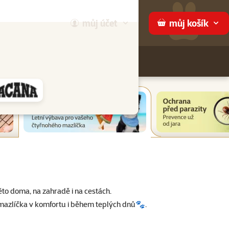
můj
účet
můj
košík
Hledej
háme
éto doma, na zahradě i na cestách.
 mazlíčka v komfortu i během teplých dnů🐾.