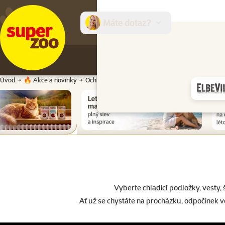
Máte dotaz?
E-sh
Úvod
🔥 Akce a novinky
Ochlazení pro každý čumák i ocásek ❄️
Vyberte chladicí podložky, vesty,
Ať už se chystáte na procházku, odpočinek v