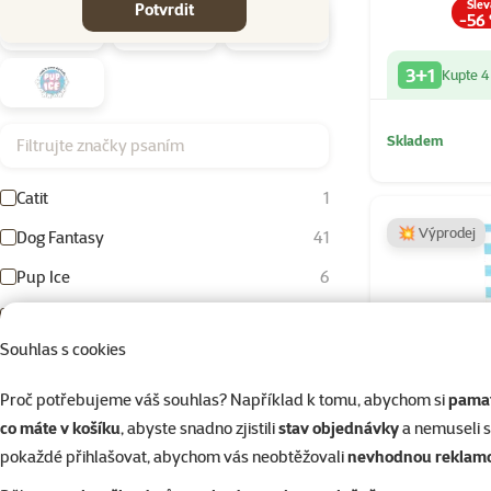
Slev
Potvrdit
-56
3+1
Kupte 4
Filtrujte značky psaním
Skladem
Catit
1
💥 Výprodej
Dog Fantasy
41
Pup Ice
6
TRIXIE
4
Souhlas s cookies
cena od-do
Proč potřebujeme váš souhlas? Například k tomu, abychom si
pamat
co máte v košíku
, abyste snadno zjistili
stav objednávky
a nemuseli 
pokaždé přihlašovat, abychom vás neobtěžovali
nevhodnou reklam
21 Kč
1 899 Kč