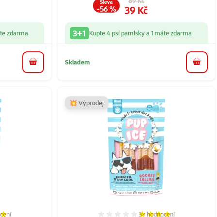
89 Kč
Sleva
Cena
39 Kč
-56 %
3+1
áte zdarma
Kupte 4 psí pamlsky a 1 máte zdarma
Skladem
do košíku
do koš
💥 Výprodej
cení
3×
hodnocení