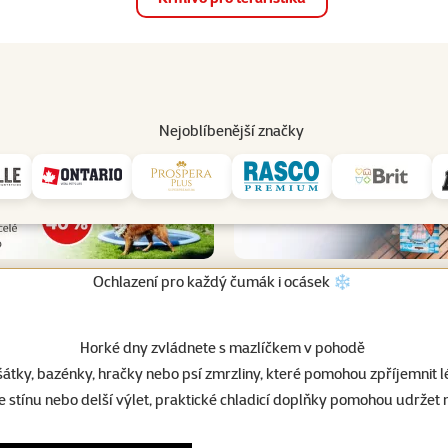
op
Akce a slevy
Prodejny
Služby
Poradna
Pomá
206
Nejoblíbenější značky
Ochlazení pro každý čumák i ocásek ❄️
Horké dny zvládnete s mazlíčkem v pohodě
 šátky, bazénky, hračky nebo psí zmrzliny, které pomohou zpříjemnit l
e stínu nebo delší výlet, praktické chladicí doplňky pomohou udržet