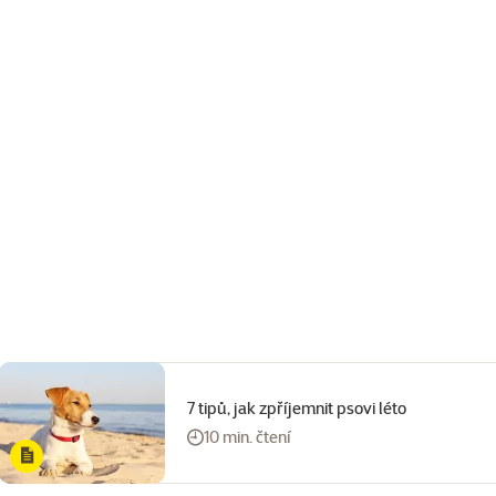
7 tipů, jak zpříjemnit psovi léto
10 min. čtení