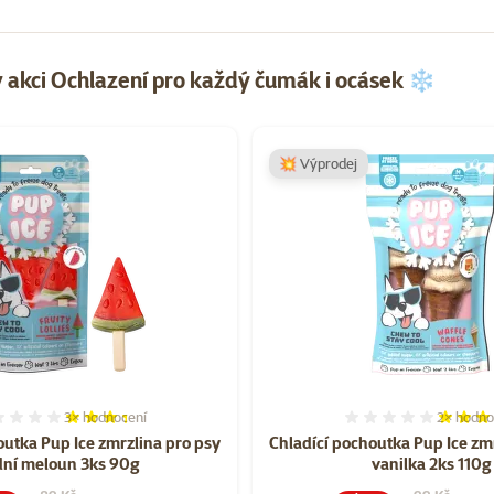
 akci Ochlazení pro každý čumák i ocásek ❄️
Ochlazení pro každý čumák i ocásek ❄️
💥 Výprodej
3×
hodnocení
2×
hodno
Hodnocení 67%, počet hodnocení: 3
Hodnocen
outka Pup Ice zmrzlina pro psy
Chladící pochoutka Pup Ice zm
dní meloun 3ks 90g
vanilka 2ks 110g
Původní cena
Původní cen