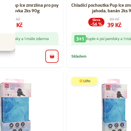
Hodnocení 85%, počet hodnocení: 4
Hodnocen
outka Pup Ice zmrzlina pro psy
Chladící pochoutka Pup Ice zm
da, borůvka 2ks 90g
jahoda, banán 2ks 
Původní cena
Původní cen
89 Kč
89 Kč
a
Sleva
Cena
Cena
39 Kč
39 Kč
 %
-56 %
3+1
 psí pamlsky a 1 máte zdarma
Kupte 4 psí pamlsky a 1 m
Skladem
do košíku
☀️Léto