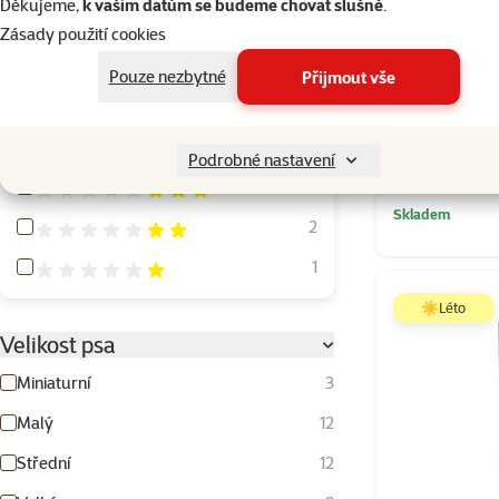
Děkujeme,
k vašim datům se budeme chovat slušně
.
Chladící poch
Zásady použití cookies
jaho
Hodnocení
Pouze nezbytné
Přijmout vše
Slev
-56
Hodnocení 100%
8
3+1
Hodnocení 80%
6
Kupte 4
Podrobné nastavení
Hodnocení 60%
3
Skladem
Hodnocení 40%
2
Hodnocení 20%
1
☀️Léto
Velikost psa
Miniaturní
3
Malý
12
Střední
12