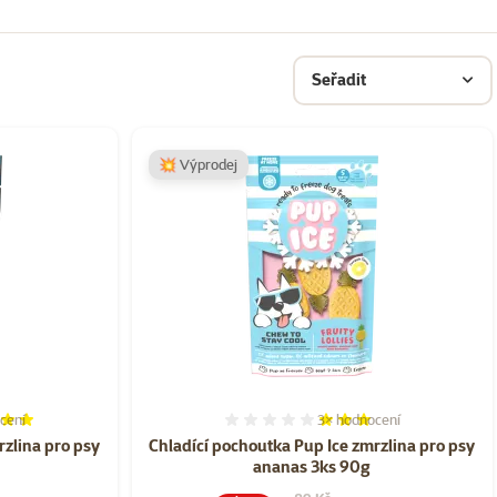
Seřadit
💥 Výprodej
cení
3×
hodnocení
í 100%, počet hodnocení: 2
Hodnocení 60%, počet ho
rzlina pro psy
Chladící pochoutka Pup Ice zmrzlina pro psy
ananas 3ks 90g
a
Původní cena