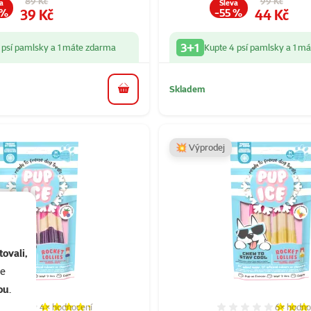
89 Kč
99 Kč
a
Sleva
Cena
Cena
39 Kč
44 Kč
 %
-55 %
3+1
 psí pamlsky a 1 máte zdarma
Kupte 4 psí pamlsky a 1 m
Skladem
do košíku
💥 Výprodej
ovali,
se
ou
.
4×
hodnocení
6×
hodno