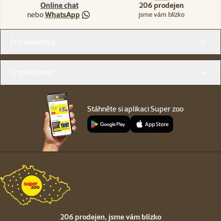
Online chat
206 prodejen
nebo
WhatsApp
jsme vám blízko
Menu v patičce
Pro zákazníky
O společnosti
Stáhněte si aplikaci Super zoo
206 prodejen,
jsme vám blízko