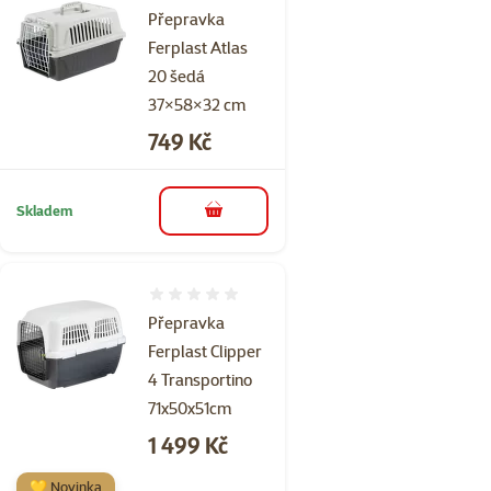
Přepravka
Ferplast Atlas
20 šedá
37×58×32 cm
Cena
749 Kč
Skladem
do košíku
Hodnocení 0%
Přepravka
Ferplast Clipper
4 Transportino
71x50x51cm
Cena
1 499 Kč
💛 Novinka