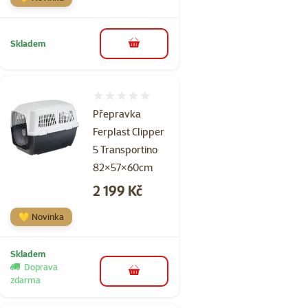
Skladem
do košíku
Hodnocení 0%
Přepravka
Ferplast Clipper
5 Transportino
82×57×60cm
Cena
2 199 Kč
💛 Novinka
Skladem
Doprava
do košíku
zdarma