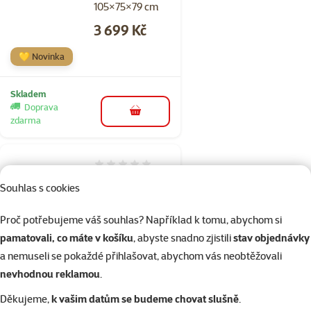
105×75×79 cm
Cena
3 699 Kč
💛 Novinka
Skladem
Doprava
do košíku
zdarma
Hodnocení 0%
Sada koleček
Souhlas s cookies
pro přepravky
Ferplast Clipper
Proč potřebujeme váš souhlas? Například k tomu, abychom si
4–7
pamatovali, co máte v košíku
, abyste snadno zjistili
stav objednávky
a nemuseli se pokaždé přihlašovat, abychom vás neobtěžovali
Cena
1 099 Kč
nevhodnou reklamou
.
💛 Novinka
Děkujeme,
k vašim datům se budeme chovat slušně
.