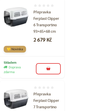
Hodnocení 0%
Přepravka
Ferplast Clipper
6 Transportino
93×65×68 cm
Cena
2 679 Kč
💛 Novinka
Skladem
Doprava
do košíku
zdarma
Hodnocení 0%
Přepravka
Ferplast Clipper
7 Transportino