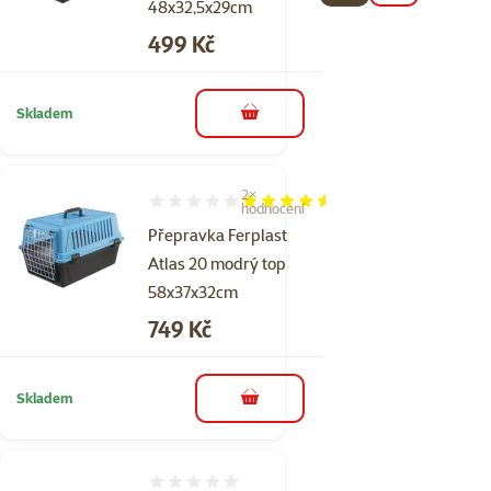
48x32,5x29cm
Cena
499 Kč
Skladem
do košíku
2×
Hodnocení 90%, počet hodnocení: 2
hodnocení
Přepravka Ferplast
Atlas 20 modrý top
58x37x32cm
Cena
749 Kč
Skladem
do košíku
Hodnocení 0%