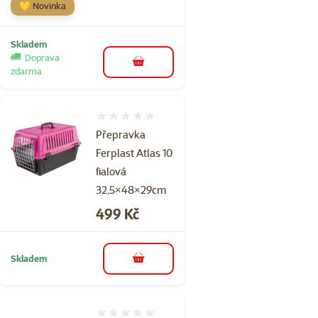
💛 Novinka
Skladem
Doprava
do košíku
zdarma
Hodnocení 0%
Přepravka
Ferplast Atlas 10
fialová
32,5×48×29cm
Cena
499 Kč
Skladem
do košíku
Hodnocení 0%