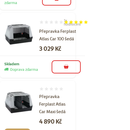
do košíku
zdarma
1×
Hodnocení 100%, počet hodnocení: 1
hodnocení
Přepravka Ferplast
Atlas Car 100 šedá
Cena
3 029 Kč
Skladem
do košíku
Doprava zdarma
Hodnocení 0%
Přepravka
Ferplast Atlas
Car Maxi šedá
Cena
4 890 Kč