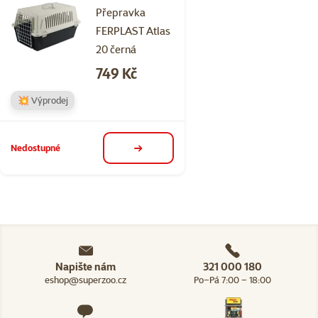
Přepravka
FERPLAST Atlas
20 černá
Cena
749 Kč
💥 Výprodej
Nedostupné
detail
Napište nám
321 000 180
eshop@superzoo.cz
Po–Pá 7:00 – 18:00