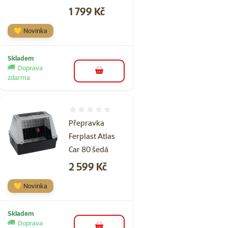
Cena
1 799 Kč
💛 Novinka
Skladem
Doprava
do košíku
zdarma
Hodnocení 0%
Přepravka
Ferplast Atlas
Car 80 šedá
Cena
2 599 Kč
💛 Novinka
Skladem
Doprava