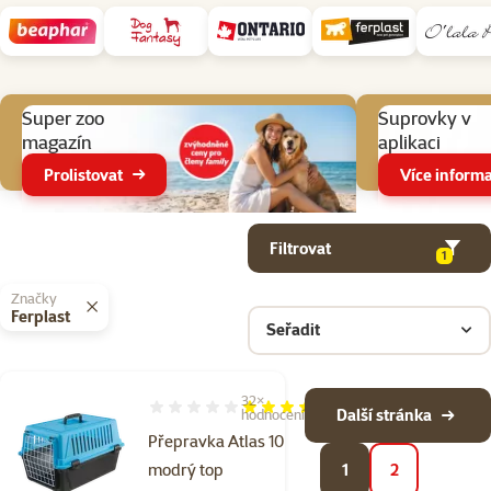
Aktuální akce
Super zoo
Suprovky v
magazín
aplikaci
Prolistovat
Více informa
Parametrický filtr
Vybrané filtry
Produkty v kategorii Potřeby pro cestování se psem
Filtrovat
1
Značky
Ferplast
Seřadit
32×
Hodnocení 98%, počet hodnocení: 32
Další stránka
hodnocení
Přepravka Atlas 10
modrý top
1
2