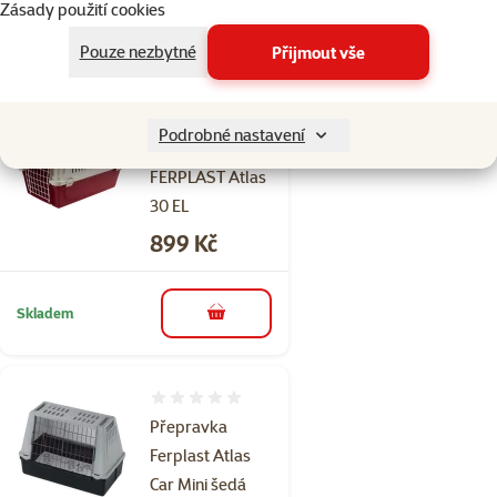
Zásady použití cookies
Skladem
do košíku
Pouze nezbytné
Přijmout vše
Hodnocení 0%
Podrobné nastavení
Přepravka
FERPLAST Atlas
30 EL
Cena
899 Kč
Skladem
do košíku
Hodnocení 0%
Přepravka
Ferplast Atlas
Car Mini šedá