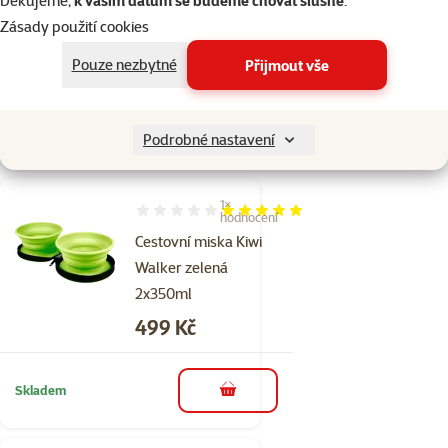
Děkujeme,
k vašim datům se budeme chovat slušně
.
Cena
499 Kč
Zásady použití cookies
💥 Výprodej
Pouze nezbytné
Přijmout vše
Skladem
do košíku
Podrobné nastavení
1×
Hodnocení 100%, počet hodnocení: 1
hodnocení
Cestovní miska Kiwi
Walker zelená
2x350ml
Cena
499 Kč
Skladem
do košíku