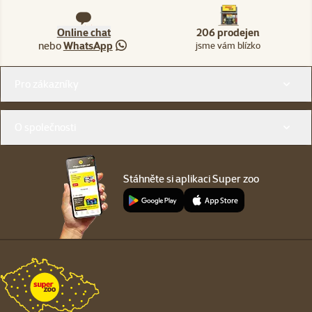
Online chat
206 prodejen
nebo
WhatsApp
jsme vám blízko
Menu v patičce
Pro zákazníky
O společnosti
Stáhněte si aplikaci Super zoo