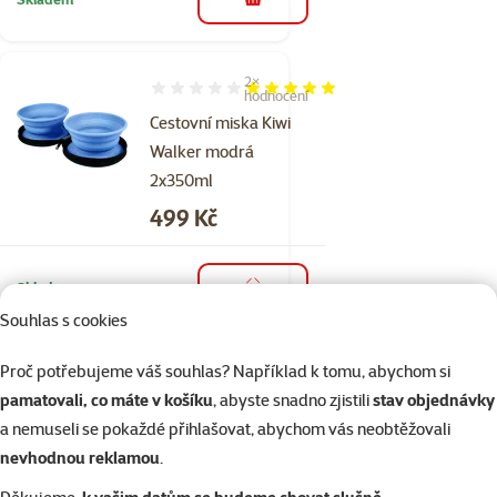
do košíku
2×
Hodnocení 100%, počet hodnocení: 2
hodnocení
Cestovní miska Kiwi
Walker modrá
2x350ml
Cena
499 Kč
Skladem
do košíku
Souhlas s cookies
Proč potřebujeme váš souhlas? Například k tomu, abychom si
Hodnocení 0%
pamatovali, co máte v košíku
, abyste snadno zjistili
stav objednávky
Cestovní miska
a nemuseli se pokaždé přihlašovat, abychom vás neobtěžovali
Kiwi Walker
nevhodnou reklamou
.
oranžová
2x350ml