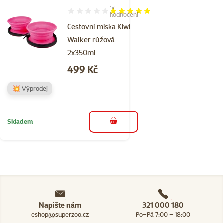
1×
Hodnocení 100%, počet hodnocení: 1
hodnocení
Cestovní miska Kiwi
Walker růžová
2x350ml
Cena
499 Kč
💥 Výprodej
Skladem
do košíku
Napište nám
321 000 180
eshop@superzoo.cz
Po–Pá 7:00 – 18:00