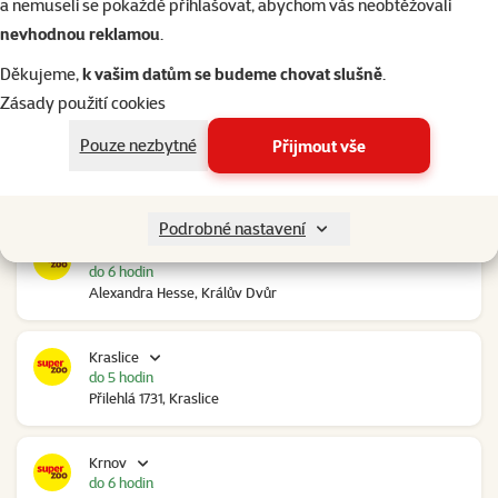
a nemuseli se pokaždé přihlašovat, abychom vás neobtěžovali
nevhodnou reklamou
.
Kolín Ovčáry
do 6 hodin
Děkujeme,
k vašim datům se budeme chovat slušně
.
Ovčáry 304, Ovčáry
Zásady použití cookies
Pouze nezbytné
Přijmout vše
Kozomín
do 6 hodin
RP Kozomín č.p. 508, Kozomín
Podrobné nastavení
Králův Dvůr
do 6 hodin
Alexandra Hesse, Králův Dvůr
Kraslice
do 5 hodin
Přilehlá 1731, Kraslice
Krnov
do 6 hodin