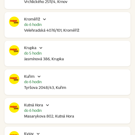
Vrchlického 2511/4, Krnov
Kroměříž
do 6 hodin
Velehradská 4076/101, Kroměříž
Krupka
do 5 hodin
Jasmínová 386, Krupka
Kuřim
do 6 hodin
Tyršova 2048/43, Kuřim
Kutná Hora
do 6 hodin
Masarykova 802, Kutná Hora
Kyjov