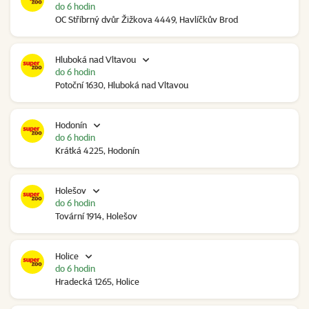
do 6 hodin
OC Stříbrný dvůr Žižkova 4449, Havlíčkův Brod
Hluboká nad Vltavou
do 6 hodin
Potoční 1630, Hluboká nad Vltavou
Hodonín
do 6 hodin
Krátká 4225, Hodonín
Holešov
do 6 hodin
Tovární 1914, Holešov
Holice
do 6 hodin
Hradecká 1265, Holice