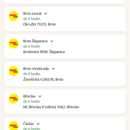
Brno Lesná
do 6 hodin
Okružní 732/5, Brno
Brno Šlapanice
do 6 hodin
Brněnská 1898, Šlapanice
Brno Vinohrady
do 6 hodin
Žarošická 4260/16, Brno
Břeclav
do 6 hodin
NC Břeclav II Lidická 3362, Břeclav
Čáslav
do 6 hodin