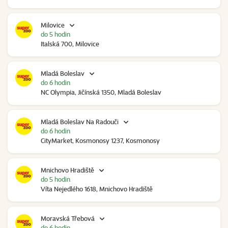
Milovice
do 5 hodin
Italská 700, Milovice
Mladá Boleslav
do 6 hodin
NC Olympia, Jičínská 1350, Mladá Boleslav
Mladá Boleslav Na Radouči
do 6 hodin
CityMarket, Kosmonosy 1237, Kosmonosy
Mnichovo Hradiště
do 5 hodin
Víta Nejedlého 1618, Mnichovo Hradiště
Moravská Třebová
do 6 hodin