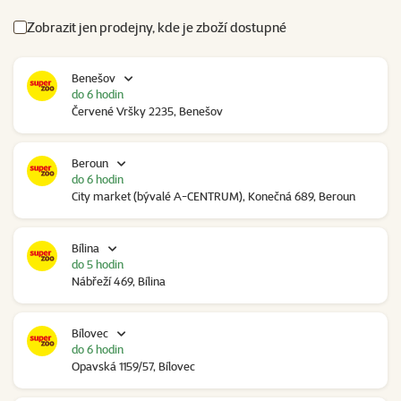
Zobrazit jen prodejny, kde je zboží dostupné
Benešov
do 6 hodin
Červené Vršky 2235, Benešov
Beroun
do 6 hodin
City market (bývalé A-CENTRUM), Konečná 689, Beroun
Bílina
do 5 hodin
Nábřeží 469, Bílina
Bílovec
do 6 hodin
Opavská 1159/57, Bílovec