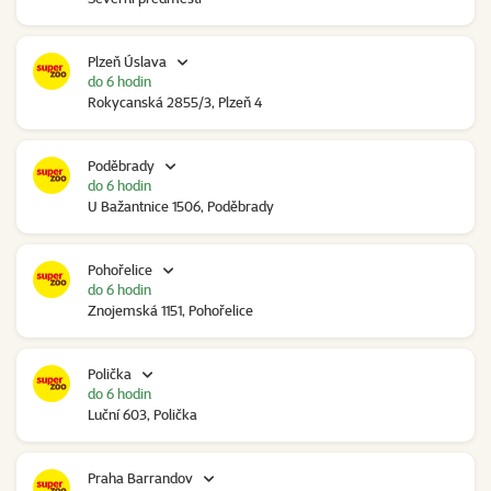
Plzeň Úslava
do 6 hodin
Rokycanská 2855/3, Plzeň 4
Poděbrady
do 6 hodin
U Bažantnice 1506, Poděbrady
Pohořelice
do 6 hodin
Znojemská 1151, Pohořelice
Polička
do 6 hodin
Luční 603, Polička
Praha Barrandov