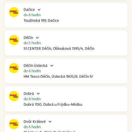
Dačice
do 6 hodin
Toužínská 199, Dačice
Děčín
do 5 hodin
S1 CENTER Děčín, Oblouková 1395/4, Děčín
Děčín Ústecká
do 6 hodin
HM Tesco Děčín, Ústecká 1905/8, Děčín IV
Dobrá
do 6 hodin
Dobrá 1130, Dobrá u Frýdku-Místku
Dvůr Králové
do 6 hodin