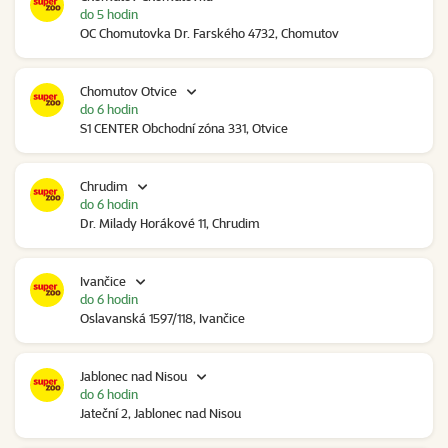
do 5 hodin
OC Chomutovka Dr. Farského 4732, Chomutov
Chomutov Otvice
do 6 hodin
S1 CENTER Obchodní zóna 331, Otvice
Chrudim
do 6 hodin
Dr. Milady Horákové 11, Chrudim
Ivančice
do 6 hodin
Oslavanská 1597/118, Ivančice
Jablonec nad Nisou
do 6 hodin
Jateční 2, Jablonec nad Nisou