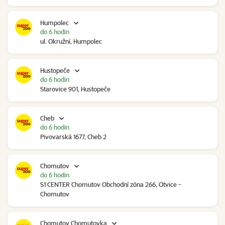
Humpolec
do 6 hodin
ul. Okružní, Humpolec
Hustopeče
do 6 hodin
Starovice 901, Hustopeče
Cheb
do 6 hodin
Pivovarská 1677, Cheb 2
Chomutov
do 6 hodin
S1 CENTER Chomutov Obchodní zóna 266, Otvice -
Chomutov
Chomutov Chomutovka