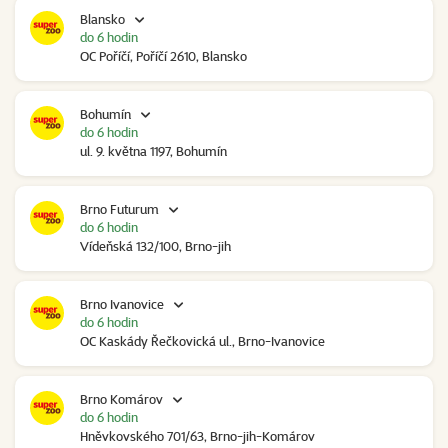
Blansko
do 6 hodin
OC Poříčí, Poříčí 2610, Blansko
Bohumín
do 6 hodin
ul. 9. května 1197, Bohumín
Brno Futurum
do 6 hodin
Vídeňská 132/100, Brno-jih
Brno Ivanovice
do 6 hodin
OC Kaskády Řečkovická ul., Brno-Ivanovice
Brno Komárov
do 6 hodin
Hněvkovského 701/63, Brno-jih-Komárov