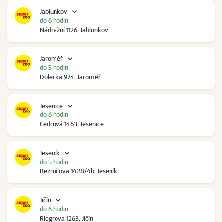
Jablunkov
do 6 hodin
Nádražní 1126, Jablunkov
Jaroměř
do 5 hodin
Dolecká 974, Jaroměř
Jesenice
do 6 hodin
Cedrová 1463, Jesenice
Jeseník
do 5 hodin
Bezručova 1428/4b, Jeseník
Jičín
do 6 hodin
Riegrova 1263, Jičín