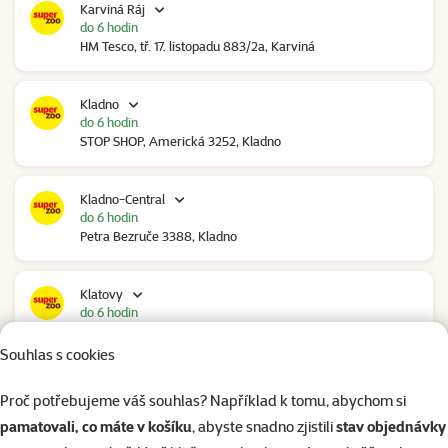
Karviná Ráj
do 6 hodin
HM Tesco, tř. 17. listopadu 883/2a, Karviná
Kladno
do 6 hodin
STOP SHOP, Americká 3252, Kladno
Kladno-Central
do 6 hodin
Petra Bezruče 3388, Kladno
Klatovy
do 6 hodin
NC Škodovka, Domažlická 948, Klatovy
Souhlas s cookies
Kolín
Proč potřebujeme váš souhlas? Například k tomu, abychom si
do 5 hodin
pamatovali, co máte v košíku
, abyste snadno zjistili
stav objednávky
Polepská 979, Kolín