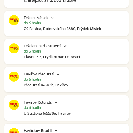
17. listopadu 3142, Dvůr Králové
Frýdek Místek
do 6 hodin
OC Paráda, Dobrovského 3680, Frýdek Místek
Frýdlant nad Ostravicí
do 5 hodin
Hlavní 1713, Frýdlant nad Ostravicí
Havířov Před Tratí
do 6 hodin
Před Tratí 1481/3b, Havířov
Havířov Rotunda
do 6 hodin
U Stadionu 1655/8a, Havířov
Havlíčkův Brod II