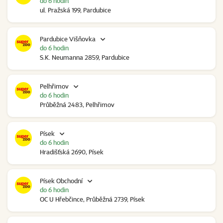
do 6 hodin
ul. Pražská 199, Pardubice
Pardubice Višňovka
do 6 hodin
S.K. Neumanna 2859, Pardubice
Pelhřimov
do 6 hodin
Průběžná 2483, Pelhřimov
Písek
do 6 hodin
Hradišťská 2690, Písek
Písek Obchodní
do 6 hodin
OC U Hřebčince, Průběžná 2739, Písek