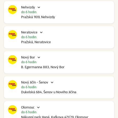
Nehvizdy
do 6 hodin
Pražská 1109, Nehvizdy
Neratovice
do 6 hodin
Pražská, Neratovice
Nový Bor
do 6 hodin
B. Egermanna 883, Nový Bor
Nový Jičín - Šenov
do 6 hodin
Dukelská 684, Šenov u Nového Jičína
Olomouc
do 6 hodin
Nákupní park Haná, Kafkova 471/29, Olomouc