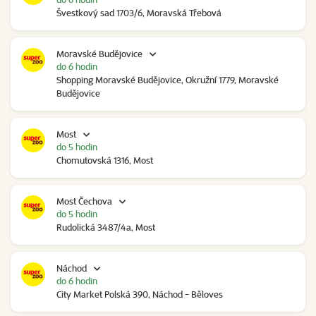
Švestkový sad 1703/6, Moravská Třebová
Moravské Budějovice
do 6 hodin
Shopping Moravské Budějovice, Okružní 1779, Moravské
Budějovice
Most
do 5 hodin
Chomutovská 1316, Most
Most Čechova
do 5 hodin
Rudolická 3487/4a, Most
Náchod
do 6 hodin
City Market Polská 390, Náchod - Běloves