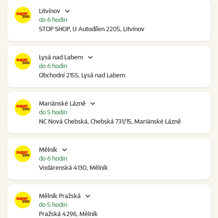
Litvínov
do 6 hodin
STOP SHOP, U Autodílen 2205, Litvínov
Lysá nad Labem
do 6 hodin
Obchodní 2155, Lysá nad Labem
Mariánské Lázně
do 5 hodin
NC Nová Chebská, Chebská 731/15, Mariánské Lázně
Mělník
do 6 hodin
Vodárenská 4130, Mělník
Mělník Pražská
do 5 hodin
Pražská 4296, Mělník