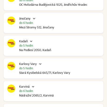
do 6 hodin
OC Hvězdárna Budějovická 1025, Jindřichův Hradec
Jinočany
do 6 hodin
Mezi Stromy 512, Jinočany
Kadaň
do 5 hodin
Na Podlesí 2050, Kadaň
Karlovy Vary
do 5 hodin
Stará Kysibelská 645/71, Karlovy Vary
Karviná
do 6 hodin
Nádražní 2065/2, Karviná