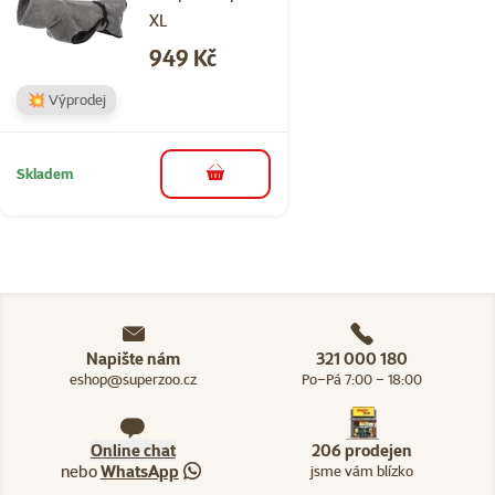
XL
Cena
949 Kč
💥 Výprodej
Skladem
do košíku
Napište nám
321 000 180
eshop@superzoo.cz
Po–Pá 7:00 – 18:00
Online chat
206 prodejen
nebo
WhatsApp
jsme vám blízko