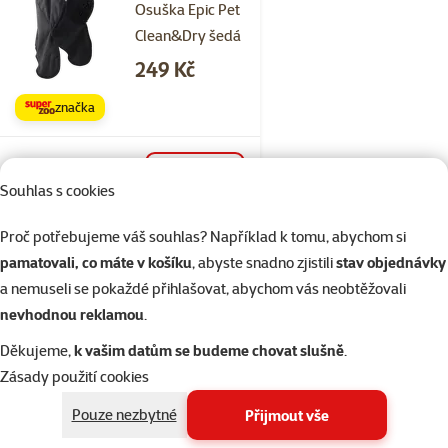
Osuška Epic Pet
Clean&Dry šedá
Cena
249 Kč
značka
Skladem
do košíku
Souhlas s cookies
Proč potřebujeme váš souhlas? Například k tomu, abychom si
Hodnocení 0%
pamatovali, co máte v košíku
, abyste snadno zjistili
stav objednávky
Koupací župan
a nemuseli se pokaždé přihlašovat, abychom vás neobtěžovali
XS
nevhodnou reklamou
.
Cena
389 Kč
Děkujeme,
k vašim datům se budeme chovat slušně
.
💥 Výprodej
Zásady použití cookies
Pouze nezbytné
Přijmout vše
Skladem