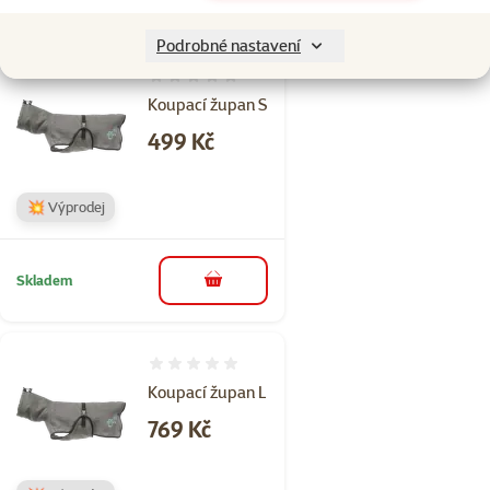
do košíku
Podrobné nastavení
Hodnocení 0%
Koupací župan S
Cena
499 Kč
💥 Výprodej
Skladem
do košíku
Hodnocení 0%
Koupací župan L
Cena
769 Kč