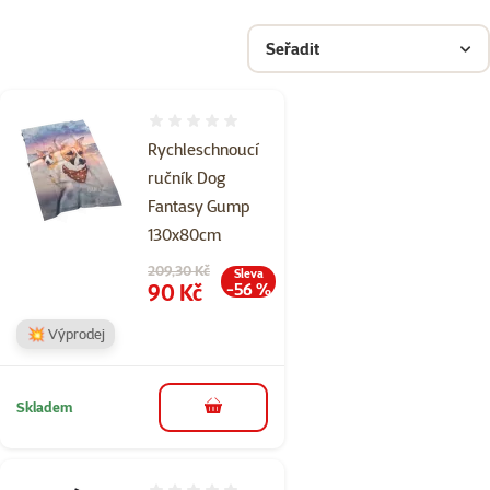
Seřadit
Hodnocení 0%
Rychleschnoucí
ručník Dog
Fantasy Gump
130x80cm
Původní cena
209,30 Kč
Sleva
Cena
90 Kč
-56 %
💥 Výprodej
Skladem
do košíku