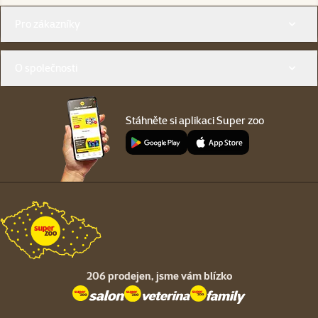
Menu v patičce
Pro zákazníky
O společnosti
Stáhněte si aplikaci Super zoo
206 prodejen,
jsme vám blízko