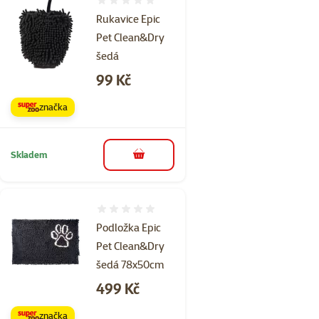
Hodnocení 0%
Rukavice Epic
Pet Clean&Dry
šedá
Cena
99 Kč
značka
Skladem
do košíku
Hodnocení 0%
Podložka Epic
Pet Clean&Dry
šedá 78x50cm
Cena
499 Kč
značka