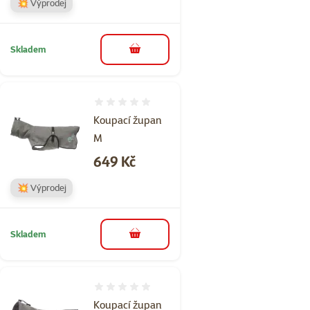
💥 Výprodej
Skladem
do košíku
Hodnocení 0%
Koupací župan
M
Cena
649 Kč
💥 Výprodej
Skladem
do košíku
Hodnocení 0%
Koupací župan