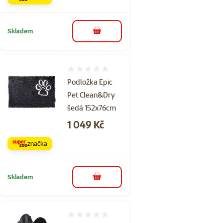
Skladem
do košíku
Hodnocení 0%
Podložka Epic
Pet Clean&Dry
šedá 152x76cm
Cena
1 049 Kč
značka
Skladem
do košíku
Hodnocení 0%