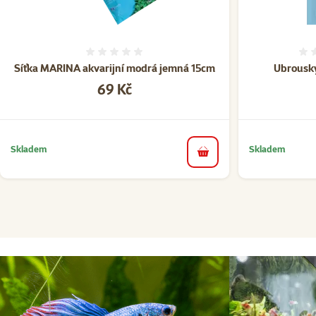
Hodnocení 0%
Síťka MARINA akvarijní modrá jemná 15cm
Ubrousk
Cena
69 Kč
Skladem
Skladem
do košíku