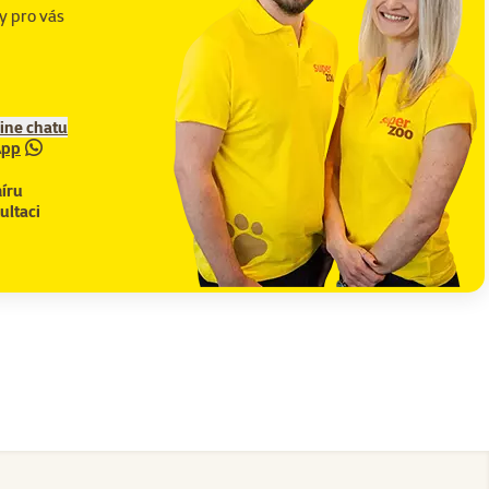
y pro vás
line chatu
App
íru
ultaci