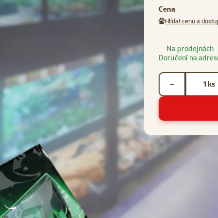
Cena
Hlídat cenu a dostu
Na prodejnách
Doručení na adres
Počet kusů *
ks
−