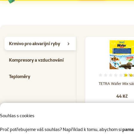
Krmivo pro akvarijní ryby
Kompresory a vzduchování
3×
ho
Teploměry
Hodno
TETRA Wafer Mix sá
44 Kč
do košík
Souhlas s cookies
Proč potřebujeme váš souhlas? Například k tomu, abychom si
pamat