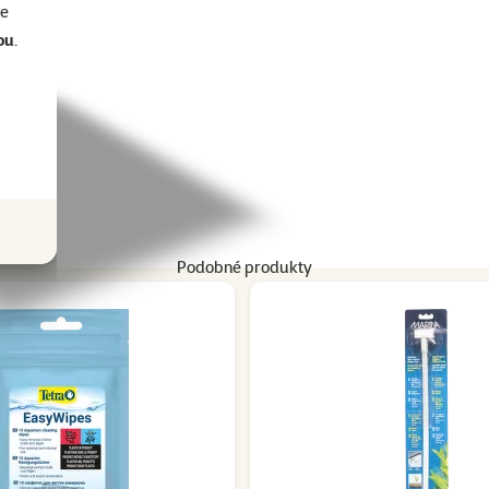
se
ou
.
ametry
Podobné produkty