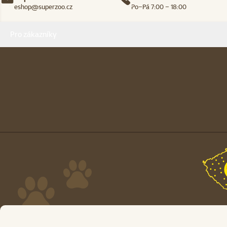
eshop@superzoo.cz
Po–Pá 7:00 – 18:00
Menu v patičce
Pro zákazníky