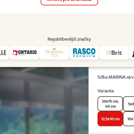
op
Akce a slevy
Prodejny
Služby
Poradna
Pomá
206
Nejoblíbenější značky
a MARINA akvarijní černá 12,5x10cm
Síťka MARINA akva
Varianta
20x15 cm,
5x6
40 cm
12,5x10 cm
10x