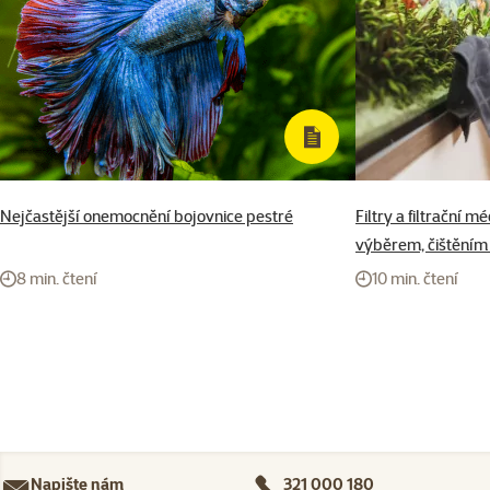
Nejčastější onemocnění bojovnice pestré
Filtry a filtrační 
výběrem, čištěním
8 min. čtení
10 min. čtení
Napište nám
321 000 180