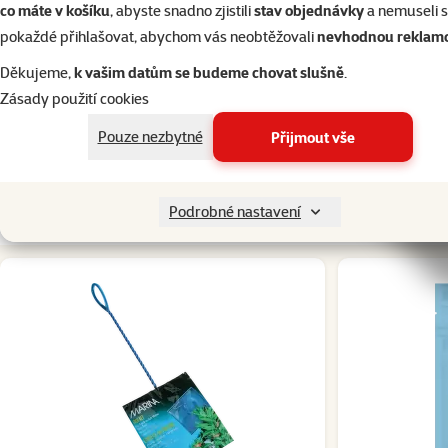
co máte v košíku
, abyste snadno zjistili
stav objednávky
a nemuseli 
pokaždé přihlašovat, abychom vás neobtěžovali
nevhodnou reklam
superzoo.product.detail.content
Jemná nylonová síťka s kovovým držadlem.
Děkujeme,
k vašim datům se budeme chovat slušně
.
Velikost: 12.5 x 10 cm, délka 40 cm.
Zásady použití cookies
Pouze nezbytné
Přijmout vše
Par
Značka
Marina
Katalogové číslo
101-11264
Podrobné nastavení
EAN
015561112642