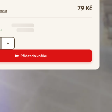
79 Kč
pnost
u
+
Přidat do košíku