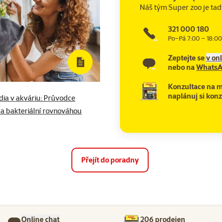
Náš tým Super zoo je tad
321 000 180
Po–Pá 7:00 – 18:00
Zeptejte se
v on
nebo na
Whats
Konzultace na m
naplánuj si konz
média v akváriu: Průvodce
 a bakteriální rovnováhou
Přejít do poradny
Online chat
206 prodejen