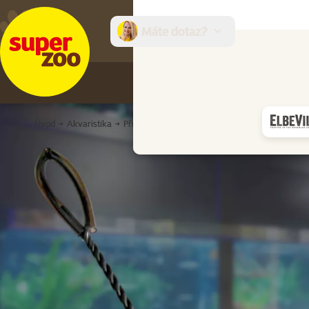
Máte dotaz?
E-sh
Úvod
Akvaristika
Příslušenství k akváriu
Akvarijní síťky
Síťk