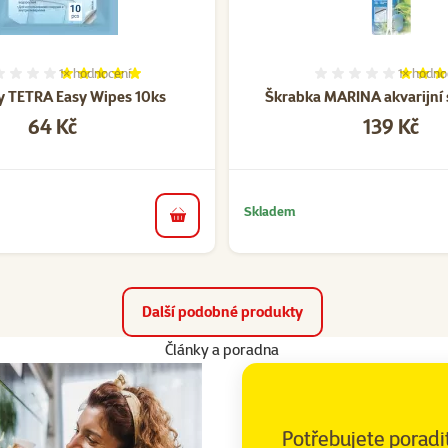
1×
hodnocení
1×
hodno
Hodnocení 100%, počet hodnocení: 1
Hodnocen
y TETRA Easy Wipes 10ks
Škrabka MARINA akvarijní s
Cena
Cena
64 Kč
139 Kč
Skladem
do košíku
Další podobné produkty
Články a poradna
Potřebujete poradi