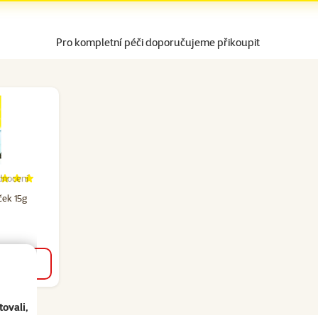
Pro kompletní péči doporučujeme přikoupit
dnocení
cení 100%, počet hodnocení: 3
ček 15g
u
ovali,