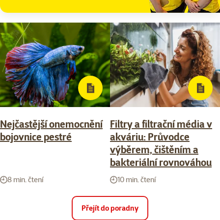
Nejčastější onemocnění
Filtry a filtrační média v
bojovnice pestré
akváriu: Průvodce
výběrem, čištěním a
bakteriální rovnováhou
8 min. čtení
10 min. čtení
Přejít do poradny