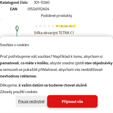
Katalogové číslo
101-11260
EAN
015561112604
Podobné produkty
1×
hodnocení
Hodnocení 100%, počet hodnocení: 1
Síťka akvarijní TETRA č.1
Cena
39 Kč
Souhlas s cookies
Proč potřebujeme váš souhlas? Například k tomu, abychom si
pamatovali, co máte v košíku
, abyste snadno zjistili
stav objednávky
Skladem
do košíku
a nemuseli se pokaždé přihlašovat, abychom vás neobtěžovali
nevhodnou reklamou
.
Hodnocení 0%
Děkujeme,
k vašim datům se budeme chovat slušně
.
Síťka akvarijní TETRA č.2
Zásady použití cookies
Cena
44 Kč
Pouze nezbytné
Přijmout vše