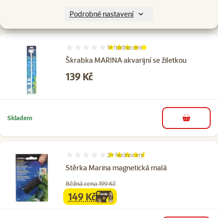
Skladem
Podrobné nastavení
do košíku
1×
hodnocení
Hodnocení 100%, počet hodnocení: 1
Škrabka MARINA akvarijní se žiletkou
Cena
139 Kč
Skladem
do košíku
2×
hodnocení
Hodnocení 90%, počet hodnocení: 2
Stěrka Marina magnetická malá
Běžná cena 199 Kč
149 Kč
family
cena