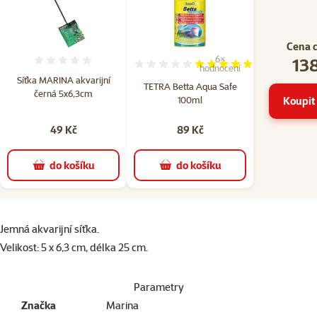
Cena 
138
6×
Hodnocení 0%
Hodnocení 97%, počet hodn
hodnocení
Síťka MARINA akvarijní
TETRA Betta Aqua Safe
černá 5x6,3cm
100ml
Koupit 
49 Kč
89 Kč
do košíku
do košíku
superzoo.product.detail.content
Jemná akvarijní síťka.
Velikost: 5 x 6,3 cm, délka 25 cm.
Parametry
Značka
Marina