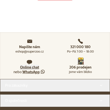
Napište nám
321 000 180
eshop@superzoo.cz
Po–Pá 7:00 – 18:00
Online chat
206 prodejen
nebo
WhatsApp
jsme vám blízko
Menu v patičce
Pro zákazníky
O společnosti