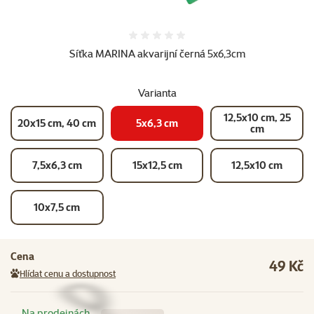
Hodnocení 0%
Síťka MARINA akvarijní černá 5x6,3cm
Varianta
12,5x10 cm, 25
20x15 cm, 40 cm
5x6,3 cm
cm
7,5x6,3 cm
15x12,5 cm
12,5x10 cm
10x7,5 cm
Cena
49 Kč
Hlídat cenu a dostupnost
Na prodejnách