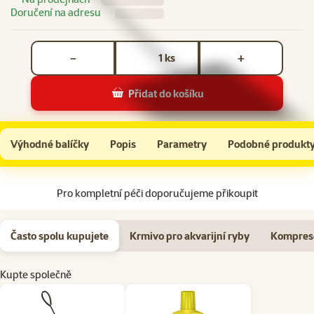
Doručení na adresu
Počet kusů *
ks
−
+
Přidat do košíku
Síťka MARINA akvarijní černá 5x6,3cm
Do košíku
Výhodné balíčky
Popis
Parametry
Podobné produkt
Na začátek stránky
Pro kompletní péči doporučujeme přikoupit
Často spolu kupujete
Krmivo pro akvarijní ryby
Kompreso
Kupte společně