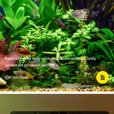
Kontrola kvality vody ve sladkovodním akváriu – testy,
úprava pH, přidávání bakterií
8 min. čtení