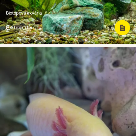
Biotopová akvária
10 min. čtení