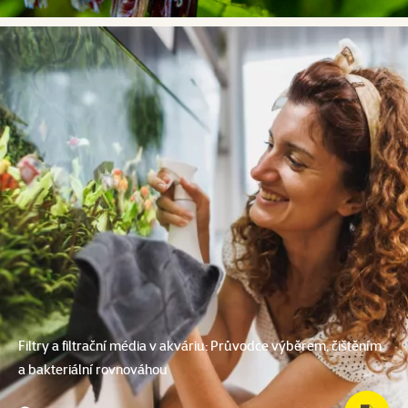
Filtry a filtrační média v akváriu: Průvodce výběrem, čištěním
a bakteriální rovnováhou