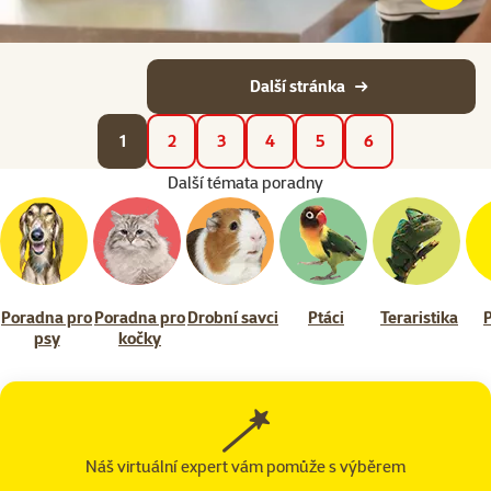
Další stránka
1
2
3
4
5
6
Další témata poradny
Poradna pro
Poradna pro
Drobní savci
Ptáci
Teraristika
psy
kočky
Náš virtuální expert vám pomůže s výběrem