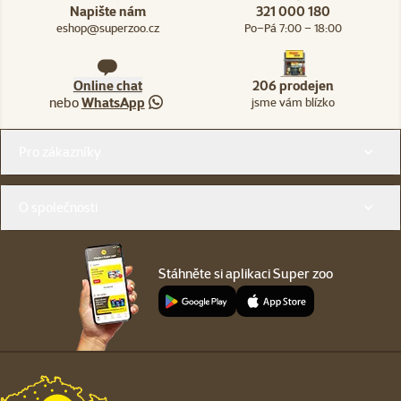
Napište nám
321 000 180
eshop@superzoo.cz
Po–Pá 7:00 – 18:00
Online chat
206 prodejen
nebo
WhatsApp
jsme vám blízko
Menu v patičce
Pro zákazníky
O společnosti
Stáhněte si aplikaci Super zoo