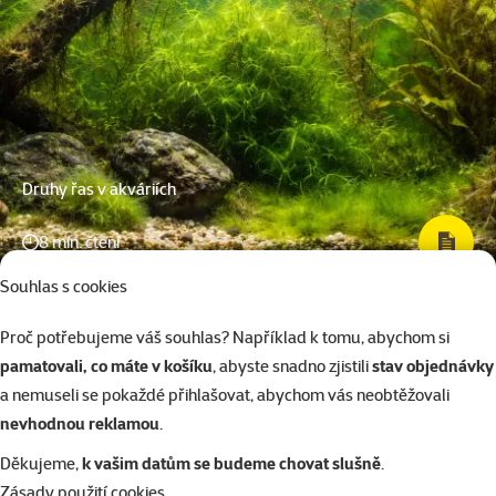
Druhy řas v akváriích
8 min. čtení
Souhlas s cookies
Proč potřebujeme váš souhlas? Například k tomu, abychom si
pamatovali, co máte v košíku
, abyste snadno zjistili
stav objednávky
a nemuseli se pokaždé přihlašovat, abychom vás neobtěžovali
nevhodnou reklamou
.
Děkujeme,
k vašim datům se budeme chovat slušně
.
Zásady použití cookies