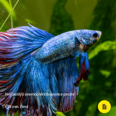
Nejčastější onemocnění bojovnice pestré
8 min. čtení