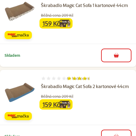
Škrabadlo Magic Cat Sofa 1 kartonové 44cm
Běžná cena 209 Kč
159 Kč
family
cena
značka
Skladem
do košíku
6×
hodnocení
Hodnocení 87%, počet hodnocení: 6
Škrabadlo Magic Cat Sofa 2 kartonové 44cm
Běžná cena 209 Kč
159 Kč
family
cena
značka