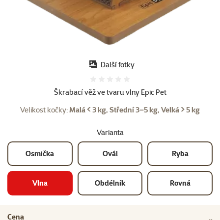
Další fotky
Hodnocení 0%
Škrabací věž ve tvaru vlny Epic Pet
Velikost kočky:
Malá < 3 kg, Střední 3–5 kg, Velká > 5 kg
Varianta
Osmička
Ovál
Ryba
Vlna
Obdélník
Rovná
Cena