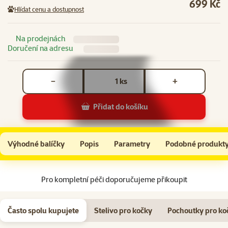
699 Kč
Hlídat cenu a dostupnost
Na prodejnách
Doručení na adresu
Počet kusů *
ks
−
+
Přidat do košíku
Škrabací věž ve tvaru vlny Epic Pet
Do košíku
Výhodné balíčky
Popis
Parametry
Podobné produkt
Na začátek stránky
Pro kompletní péči doporučujeme přikoupit
Často spolu kupujete
Stelivo pro kočky
Pochoutky pro ko