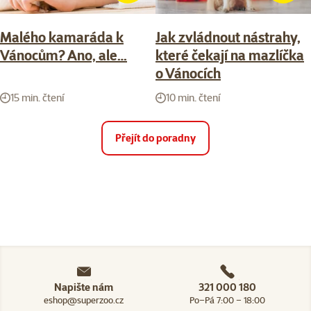
Malého kamaráda k
Jak zvládnout nástrahy,
Vánocům? Ano, ale…
které čekají na mazlíčka
o Vánocích
15 min. čtení
10 min. čtení
Přejít do poradny
Napište nám
321 000 180
eshop@superzoo.cz
Po–Pá 7:00 – 18:00