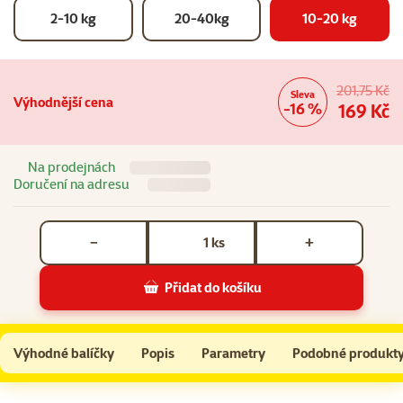
2-10 kg
20-40kg
10-20 kg
201,75 Kč
Sleva
Výhodnější cena
-16 %
169 Kč
Na prodejnách
Doručení na adresu
Počet kusů *
ks
−
+
Přidat do košíku
Spot-on Beaphar COMBOtec pro psy M 10-20kg
Do košíku
Výhodné balíčky
Popis
Parametry
Podobné produkt
Na začátek stránky