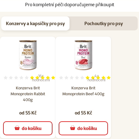
Pro kompletní péči doporučujeme přikoupit
Konzervy a kapsičky pro psy
Pochoutky pro psy
16×
4×
Hodnocení 96%, počet hodnocení: 16
Hodnocení 100%, počet hod
hodnocení
hodnocení
Konzerva Brit
Konzerva Brit
Monoprotein Rabbit
Monoprotein Beef 400g
400g
od 55 Kč
od 55 Kč
do košíku
do košíku