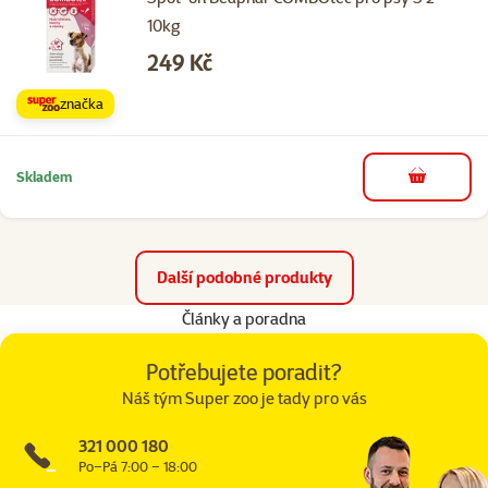
10kg
Cena
249 Kč
značka
Skladem
do košíku
Další podobné produkty
Články a poradna
Potřebujete poradit?
Náš tým Super zoo je tady pro vás
321 000 180
Po–Pá 7:00 – 18:00