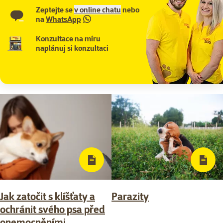
Zeptejte se
v online chatu
nebo
na
WhatsApp
Konzultace na míru
naplánuj si konzultaci
Jak zatočit s klíšťaty a
Parazity
ochránit svého psa před
onemocněními