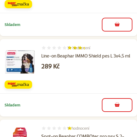
značka
Skladem
do košíku
3×
hodnocení
Hodnocení 67%, počet hodnocení: 3
Line-on Beaphar IMMO Shield pes L 3x4,5 ml
Cena
289 Kč
značka
Skladem
do košíku
1×
hodnocení
Hodnocení 20%, počet hodnocení: 1
Spot-on Beaphar COMBOtec pro psy S 2-