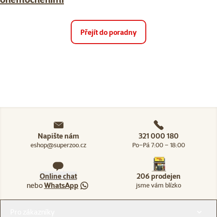
Přejít do poradny
Napište nám
321 000 180
eshop@superzoo.cz
Po–Pá 7:00 – 18:00
Online chat
206 prodejen
nebo
WhatsApp
jsme vám blízko
Menu v patičce
Pro zákazníky