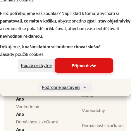
značka
Proč potřebujeme váš souhlas? Například k tomu, abychom si
Spot-on Beaphar
Vyhledat produkt
COMBOtec pro psy M 10-
pamatovali, co máte v košíku
, abyste snadno zjistili
stav objednávky
Vy
20kg
a nemuseli se pokaždé přihlašovat, abychom vás neobtěžovali
nevhodnou reklamou
.
Velikost psa
Velikost psa
Malý, Střední
Děkujeme,
k vašim datům se budeme chovat slušně
.
Stáří psa
Zásady použití cookies
Stáří psa
Štěně, Dospělý, Senior
Pouze nezbytné
Přijmout vše
Typ antiparazitika
Typ antiparazitika
Hubící, Repelentní
Domácnost s malými
Podrobné nastavení
Domácnost s malými
dětmi
dětmi
Ano
Voděodolný
Voděodolný
Ano
Domácnost s kočkami
Domácnost s kočkami
Ano