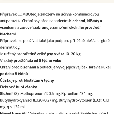
superzoo.product.detail.content
Přípravek COMBOtec je založený na účinné kombinaci dvou
antiparazitik. Chrání psy před napadením
blechami, klíšťaty a
všenkami
a zároveň
zabraňuje zamoření okolního prostředí
blechami.
Přípravek lze používat také jako podporu při léčbě bleší alergické
dermatitidy.
Je určený pro středně velké
psy o váze 10-20 kg
Vhodný
pro štěňata od 8 týdnů věku
Chrání před
blechami
a potlačuje vývoj jejich vajíček, larev a kukel
po dobu 8 týdnů
Účinkuje
proti klíšťatům 4 týdny
Efektivně
hubí všenky
Složení:
(S)-Methoprenum 120,6 mg, Fipronilum 134 mg,
Butylhydroxyanisol (E320) 0,27 mg, Butylhydroxytoluen (E321) 0,13
mg, q.s. 1,34 ml
Návod k použití:
Vyjměte pipetu z blistru a odstřihněte horní část