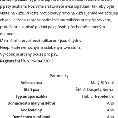
pipety nůžkami. Rozhrňte srst zvířete mezi lopatkami tak, aby byla
viditelná kůže. Přiložte hrot pipety přímo na kůži a jemně vytlačte její
obsah. Je třeba zabránit nadměrnému zvlhčení srsti přípravkem,
protože srst v místě podání pak působí přechodně slepeným
dojmem.
Minimální interval mezi aplikacemi jsou 4 týdny.
Neaplikujte nemocným a oslabeným zvířatům.
Výrobek je určený pouze pro psy.
Registrační číslo:
96/040/20-C
Parametry
Velikost psa
Malý, Střední
Stáří psa
Štěně, Dospělý, Senior
Typ antiparazitika
Hubící, Repelentní
Domácnost s malými dětmi
Ano
Voděodolný
Ano
Domácnost s kočkami
Ano