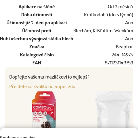
Aplikace na štěně
Od 2 měsíců
Doba účinnosti
Krátkodobá (do 5 týdnů)
Účinnost již 2. den po aplikaci
Ano
Účinnost proti
Blechám, Klíšťatům, Všenkám
Hubí všechna vývojová stádia blech
Ano
Značka
Beaphar
Katalogové číslo
244-14975
EAN
8711231149759
Dopřejte vašemu mazlíčkovi to nejlepší
Přejděte na kvalitu od Super zoo
Souhlas s cookies