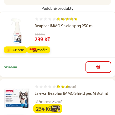
Podobné produkty
4×
hodnocení
Hodnocení 95%, počet hodnocení: 4
Beaphar IMMO Shield sprej 250 ml
Původní cena
389 Kč
Cena
239 Kč
👍 TOP cena
značka
Skladem
do košíku
3×
hodnocení
Hodnocení 60%, počet hodnocení: 3
Line-on Beaphar IMMO Shield pes M 3x3 ml
Běžná cena 259 Kč
234 Kč
family
cena