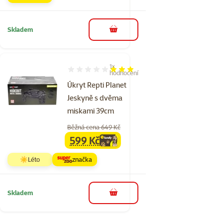
Skladem
do košíku
1×
Hodnocení 60%, počet hodnocení: 1
hodnocení
Úkryt Repti Planet
Jeskyně s dvěma
miskami 39cm
Běžná cena 649 Kč
599 Kč
family
cena
☀️Léto
značka
Skladem
do košíku