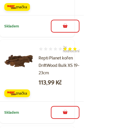
značka
Skladem
do košíku
2×
Hodnocení 60%, počet hodnocení: 2
hodnocení
Repti Planet kořen
DriftWood Bulk XS 19-
23cm
Cena
113,99 Kč
značka
Skladem
do košíku