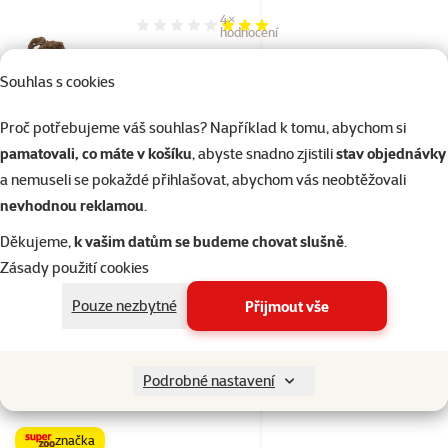
4×
Hodnocení 60%, počet hodnocení: 4
hodnocení
Dekorace Hobby
Souhlas s cookies
Dohse Tropical wood
M
Proč potřebujeme váš souhlas? Například k tomu, abychom si
Cena
179 Kč
pamatovali, co máte v košíku
, abyste snadno zjistili
stav objednávky
a nemuseli se pokaždé přihlašovat, abychom vás neobtěžovali
nevhodnou reklamou
.
Skladem
do košíku
Děkujeme,
k vašim datům se budeme chovat slušně
.
Zásady použití cookies
2×
Hodnocení 50%, počet hodnocení: 2
hodnocení
Pouze nezbytné
Přijmout vše
Repti Planet kořen
DriftWood Bulk XL
55-100cm
Podrobné nastavení
Cena
539 Kč
značka