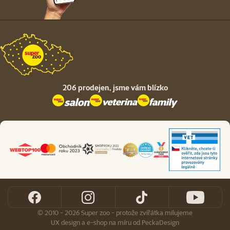
206 prodejen,
jsme vám blízko
© 2010 - 2026 Super zoo - protože zvířátka milujeme
UX design
a
e-shop na míru
od
PeckaDesign