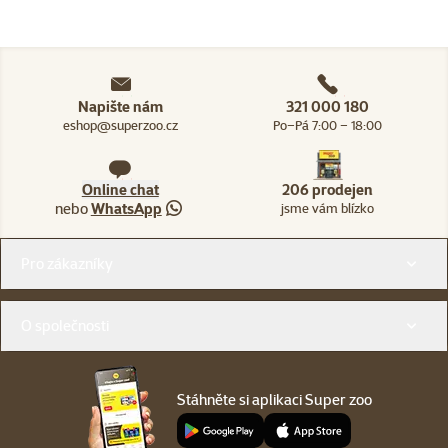
Napište nám
321 000 180
eshop@superzoo.cz
Po–Pá 7:00 – 18:00
Online chat
206 prodejen
nebo
WhatsApp
jsme vám blízko
Menu v patičce
Pro zákazníky
O společnosti
Stáhněte si aplikaci Super zoo