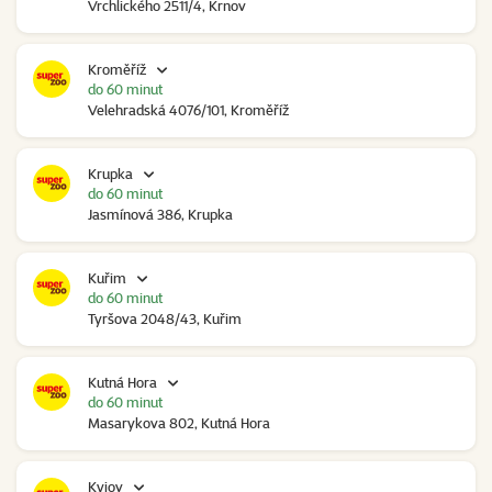
Vrchlického 2511/4, Krnov
Kroměříž
do 60 minut
Velehradská 4076/101, Kroměříž
Krupka
do 60 minut
Jasmínová 386, Krupka
Kuřim
do 60 minut
Tyršova 2048/43, Kuřim
Kutná Hora
do 60 minut
Masarykova 802, Kutná Hora
Kyjov