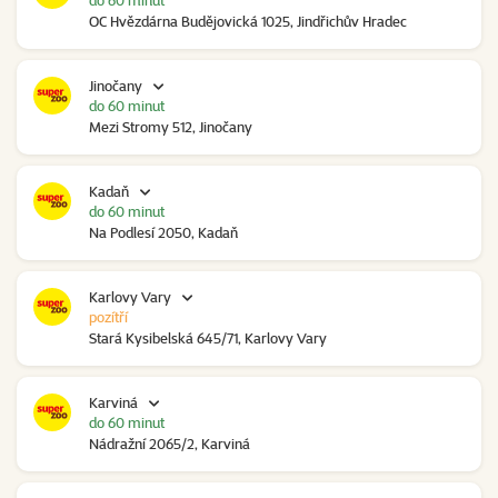
do 60 minut
OC Hvězdárna Budějovická 1025, Jindřichův Hradec
Jinočany
do 60 minut
Mezi Stromy 512, Jinočany
Kadaň
do 60 minut
Na Podlesí 2050, Kadaň
Karlovy Vary
pozítří
Stará Kysibelská 645/71, Karlovy Vary
Karviná
do 60 minut
Nádražní 2065/2, Karviná