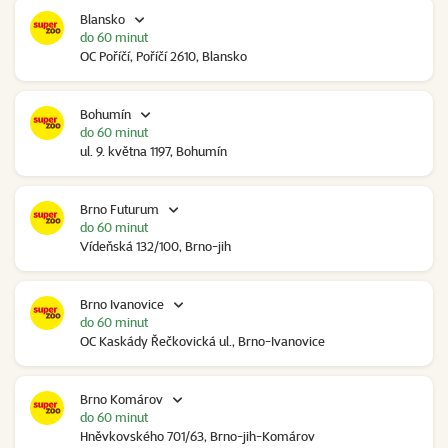
Blansko
do 60 minut
OC Poříčí, Poříčí 2610, Blansko
Bohumín
do 60 minut
ul. 9. května 1197, Bohumín
Brno Futurum
do 60 minut
Vídeňská 132/100, Brno-jih
Brno Ivanovice
do 60 minut
OC Kaskády Řečkovická ul., Brno-Ivanovice
Brno Komárov
do 60 minut
Hněvkovského 701/63, Brno-jih-Komárov