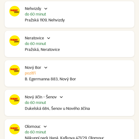
Nehvizdy
do 60 minut
Pražská 1109, Nehvizdy
Neratovice
do 60 minut
Pražská, Neratovice
Nový Bor
pozítří
B. Egermanna 883, Nový Bor
Nový Jičín - Šenov
do 60 minut
Dukelská 684, Šenov u Nového Jičína
Olomouc
do 60 minut
Nákupní park Haná, Kafkova 471/29, Olomouc