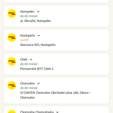
Humpolec
do 60 minut
ul. Okružní, Humpolec
Hustopeče
pozítří
Starovice 901, Hustopeče
Cheb
do 60 minut
Pivovarská 1677, Cheb 2
Chomutov
do 60 minut
S1 CENTER Chomutov Obchodní zóna 266, Otvice -
Chomutov
Chomutov Chomutovka