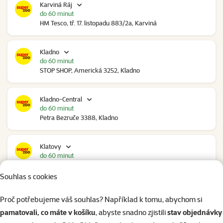
Karviná Ráj
do 60 minut
HM Tesco, tř. 17. listopadu 883/2a, Karviná
Kladno
do 60 minut
STOP SHOP, Americká 3252, Kladno
Kladno-Central
do 60 minut
Petra Bezruče 3388, Kladno
Klatovy
do 60 minut
NC Škodovka, Domažlická 948, Klatovy
Souhlas s cookies
Kolín
Proč potřebujeme váš souhlas? Například k tomu, abychom si
do 60 minut
pamatovali, co máte v košíku
, abyste snadno zjistili
stav objednávky
Polepská 979, Kolín