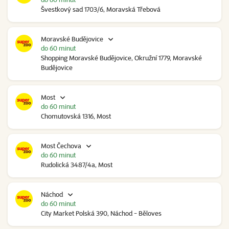
Švestkový sad 1703/6, Moravská Třebová
Moravské Budějovice
do 60 minut
Shopping Moravské Budějovice, Okružní 1779, Moravské
Budějovice
Most
do 60 minut
Chomutovská 1316, Most
Most Čechova
do 60 minut
Rudolická 3487/4a, Most
Náchod
do 60 minut
City Market Polská 390, Náchod - Běloves