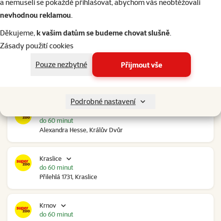
a nemuseli se pokaždé přihlašovat, abychom vás neobtěžovali
nevhodnou reklamou
.
Kolín Ovčáry
do 60 minut
Děkujeme,
k vašim datům se budeme chovat slušně
.
Ovčáry 304, Ovčáry
Zásady použití cookies
Pouze nezbytné
Přijmout vše
Kozomín
do 60 minut
RP Kozomín č.p. 508, Kozomín
Podrobné nastavení
Králův Dvůr
do 60 minut
Alexandra Hesse, Králův Dvůr
Kraslice
do 60 minut
Přilehlá 1731, Kraslice
Krnov
do 60 minut