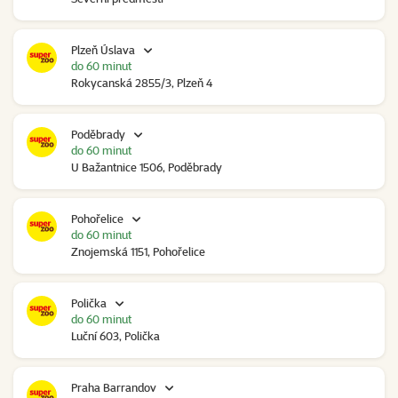
Plzeň Úslava
do 60 minut
Rokycanská 2855/3, Plzeň 4
Poděbrady
do 60 minut
U Bažantnice 1506, Poděbrady
Pohořelice
do 60 minut
Znojemská 1151, Pohořelice
Polička
do 60 minut
Luční 603, Polička
Praha Barrandov