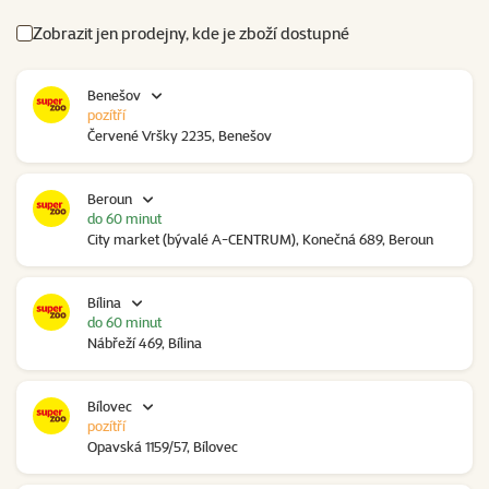
Zobrazit jen prodejny, kde je zboží dostupné
Benešov
pozítří
Červené Vršky 2235, Benešov
Beroun
do 60 minut
City market (bývalé A-CENTRUM), Konečná 689, Beroun
Bílina
do 60 minut
Nábřeží 469, Bílina
Bílovec
pozítří
Opavská 1159/57, Bílovec