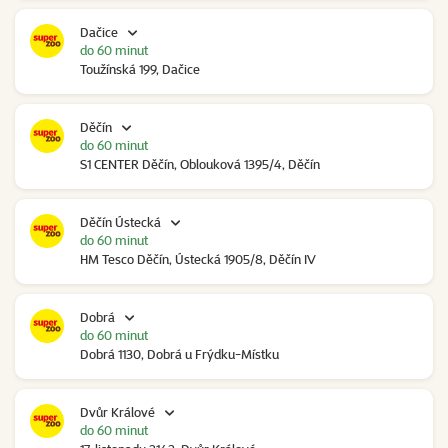
Dačice
do 60 minut
Toužínská 199, Dačice
Děčín
do 60 minut
S1 CENTER Děčín, Oblouková 1395/4, Děčín
Děčín Ústecká
do 60 minut
HM Tesco Děčín, Ústecká 1905/8, Děčín IV
Dobrá
do 60 minut
Dobrá 1130, Dobrá u Frýdku-Místku
Dvůr Králové
do 60 minut