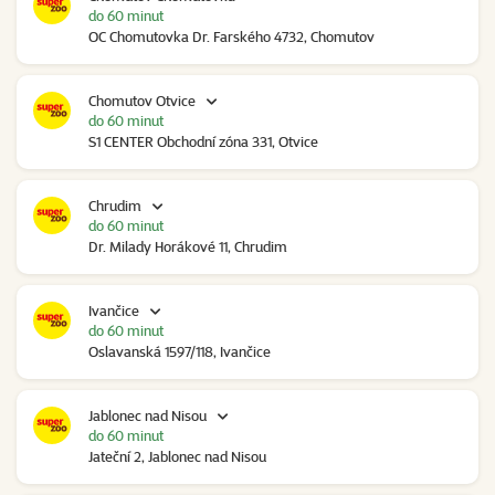
do 60 minut
OC Chomutovka Dr. Farského 4732, Chomutov
Chomutov Otvice
do 60 minut
S1 CENTER Obchodní zóna 331, Otvice
Chrudim
do 60 minut
Dr. Milady Horákové 11, Chrudim
Ivančice
do 60 minut
Oslavanská 1597/118, Ivančice
Jablonec nad Nisou
do 60 minut
Jateční 2, Jablonec nad Nisou