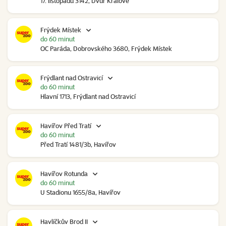
17. listopadu 3142, Dvůr Králové
Frýdek Místek
do 60 minut
OC Paráda, Dobrovského 3680, Frýdek Místek
Frýdlant nad Ostravicí
do 60 minut
Hlavní 1713, Frýdlant nad Ostravicí
Havířov Před Tratí
do 60 minut
Před Tratí 1481/3b, Havířov
Havířov Rotunda
do 60 minut
U Stadionu 1655/8a, Havířov
Havlíčkův Brod II