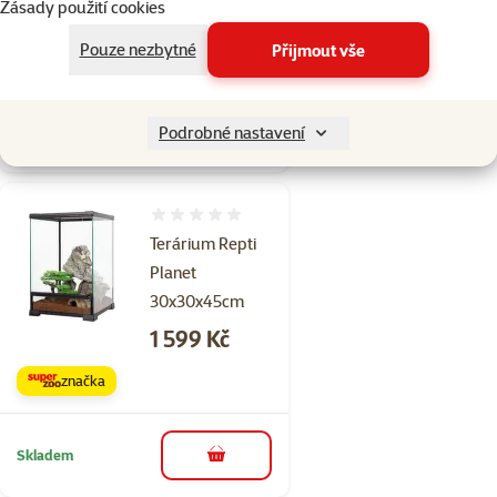
Zásady použití cookies
Cena
4 399 Kč
Pouze nezbytné
Přijmout vše
značka
Skladem
Podrobné nastavení
do košíku
Doprava zdarma
Hodnocení 0%
Terárium Repti
Planet
30x30x45cm
Cena
1 599 Kč
značka
Skladem
do košíku