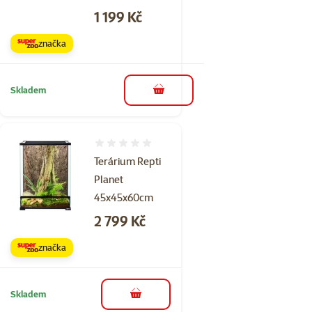
Cena
1 199 Kč
značka
Skladem
do košíku
Hodnocení 0%
Terárium Repti
Planet
45x45x60cm
Cena
2 799 Kč
značka
Skladem
do košíku