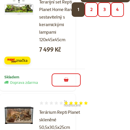
Terarijní set Repti
Planet Home Range
1
2
3
4
sestavitelný s
keramickými
lampami
120x45x45cm
Cena
7 499 Kč
značka
Skladem
do košíku
Doprava zdarma
1×
Hodnocení 100%, počet hodnocení: 1
hodnocení
Terárium Repti Planet
skleněné
50,5x30,5x25cm