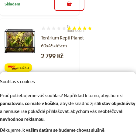
Skladem
do košíku
1×
Hodnocení 100%, počet hodnocení: 1
hodnocení
Terárium Repti Planet
60x45x45cm
Cena
2 799 Kč
značka
Souhlas s cookies
Skladem
do košíku
Proč potřebujeme váš souhlas? Například k tomu, abychom si
pamatovali, co máte v košíku
, abyste snadno zjistili
stav objednávky
1×
a nemuseli se pokaždé přihlašovat, abychom vás neobtěžovali
Hodnocení 100%, počet hodnocení: 1
hodnocení
nevhodnou reklamou
.
Terárium Repti Planet
60x45x90cm
Děkujeme,
k vašim datům se budeme chovat slušně
.