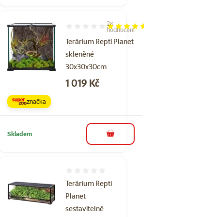
2×
Hodnocení 90%, počet hodnocení: 2
hodnocení
Terárium Repti Planet
skleněné
30x30x30cm
Cena
1 019 Kč
značka
Skladem
do košíku
Hodnocení 0%
Terárium Repti
Planet
sestavitelné