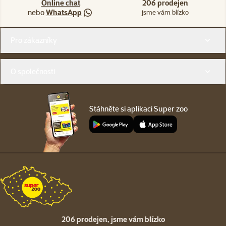
Online chat
206 prodejen
nebo
WhatsApp
jsme vám blízko
Menu v patičce
Pro zákazníky
O společnosti
Stáhněte si aplikaci Super zoo
206 prodejen,
jsme vám blízko