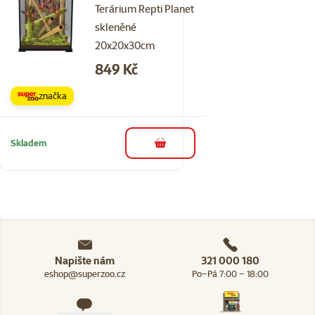
Terárium Repti Planet
skleněné
20x20x30cm
Cena
849 Kč
značka
Skladem
do košíku
Napište nám
321 000 180
eshop@superzoo.cz
Po–Pá 7:00 – 18:00