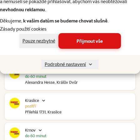
a nemuseli se pokaždé přihlašovat, abychom vás neobtěžovali
nevhodnou reklamou
.
Kolín Ovčáry
do 60 minut
Děkujeme,
k vašim datům se budeme chovat slušně
.
Ovčáry 304, Ovčáry
Zásady použití cookies
Pouze nezbytné
Přijmout vše
Kozomín
pozítří
RP Kozomín č.p. 508, Kozomín
Podrobné nastavení
Králův Dvůr
do 60 minut
Alexandra Hesse, Králův Dvůr
Kraslice
pozítří
Přilehlá 1731, Kraslice
Krnov
do 60 minut