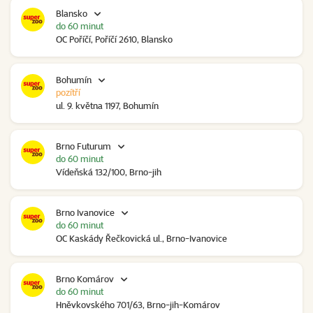
Blansko
do 60 minut
OC Poříčí, Poříčí 2610, Blansko
Bohumín
pozítří
ul. 9. května 1197, Bohumín
Brno Futurum
do 60 minut
Vídeňská 132/100, Brno-jih
Brno Ivanovice
do 60 minut
OC Kaskády Řečkovická ul., Brno-Ivanovice
Brno Komárov
do 60 minut
Hněvkovského 701/63, Brno-jih-Komárov