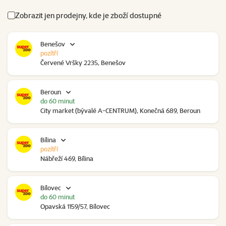
Zobrazit jen prodejny, kde je zboží dostupné
Benešov
pozítří
Červené Vršky 2235, Benešov
Beroun
do 60 minut
City market (bývalé A-CENTRUM), Konečná 689, Beroun
Bílina
pozítří
Nábřeží 469, Bílina
Bílovec
do 60 minut
Opavská 1159/57, Bílovec