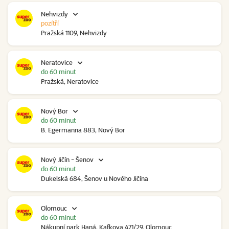
Nehvizdy
pozítří
Pražská 1109, Nehvizdy
Neratovice
do 60 minut
Pražská, Neratovice
Nový Bor
do 60 minut
B. Egermanna 883, Nový Bor
Nový Jičín - Šenov
do 60 minut
Dukelská 684, Šenov u Nového Jičína
Olomouc
do 60 minut
Nákupní park Haná, Kafkova 471/29, Olomouc