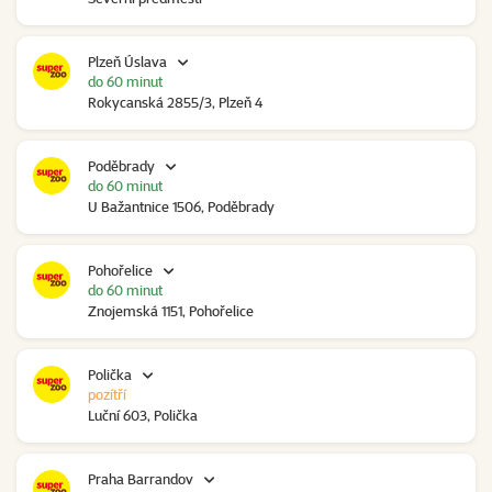
Plzeň Úslava
do 60 minut
Rokycanská 2855/3, Plzeň 4
Poděbrady
do 60 minut
U Bažantnice 1506, Poděbrady
Pohořelice
do 60 minut
Znojemská 1151, Pohořelice
Polička
pozítří
Luční 603, Polička
Praha Barrandov