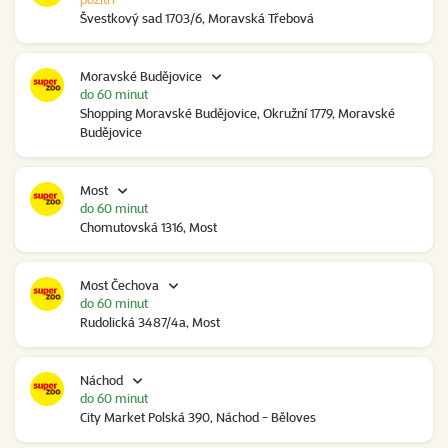
Švestkový sad 1703/6, Moravská Třebová
Moravské Budějovice
do 60 minut
Shopping Moravské Budějovice, Okružní 1779, Moravské
Budějovice
Most
do 60 minut
Chomutovská 1316, Most
Most Čechova
do 60 minut
Rudolická 3487/4a, Most
Náchod
do 60 minut
City Market Polská 390, Náchod - Běloves