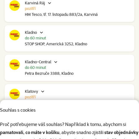
Karviná Ráj
pozítří
HM Tesco, tř. 17. listopadu 883/2a, Karviná
Kladno
do 60 minut
STOP SHOP, Americká 3252, Kladno
Kladno-Central
do 60 minut
Petra Bezruče 3388, Kladno
Klatovy
pozítří
NC Škodovka, Domažlická 948, Klatovy
Souhlas s cookies
Kolín
Proč potřebujeme váš souhlas? Například k tomu, abychom si
pozítří
pamatovali, co máte v košíku
, abyste snadno zjistili
stav objednávky
Polepská 979, Kolín