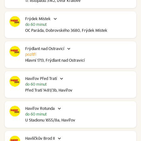
17. listopadu 3142, Dvůr Králové
Frýdek Místek
do 60 minut
OC Paráda, Dobrovského 3680, Frýdek Místek
Frýdlant nad Ostravicí
pozítří
Hlavní 1713, Frýdlant nad Ostravicí
Havířov Před Tratí
do 60 minut
Před Tratí 1481/3b, Havířov
Havířov Rotunda
do 60 minut
U Stadionu 1655/8a, Havířov
Havlíčkův Brod II