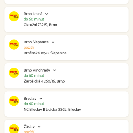
Brno Lesná
do 60 minut
Okružní 732/5, Brno
Brno Šlapanice
pozítří
Brněnská 1898, Šlapanice
Brno Vinohrady
do 60 minut
Žarošická 4260/16, Brno
Břeclav
do 60 minut
NC Břeclav II Lidická 3362, Břeclav
Čáslav
pozítří