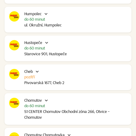
Humpolec
do 60 minut
ul. Okružní, Humpolec
Hustopeče
do 60 minut
Starovice 901, Hustopeče
Cheb
pozítří
Pivovarská 1677, Cheb 2
Chomutov
do 60 minut
S1 CENTER Chomutov Obchodní zóna 266, Otvice -
Chomutov
Chomutov Chomutovka