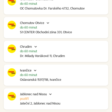
do 60 minut
OC Chomutovka Dr. Farského 4732, Chomutov
Chomutov Otvice
do 60 minut
S1 CENTER Obchodní zóna 331, Otvice
Chrudim
do 60 minut
Dr. Milady Horákové 11, Chrudim
Ivančice
do 60 minut
Oslavanská 1597/118, Ivančice
Jablonec nad Nisou
pozítří
Jateční 2, Jablonec nad Nisou