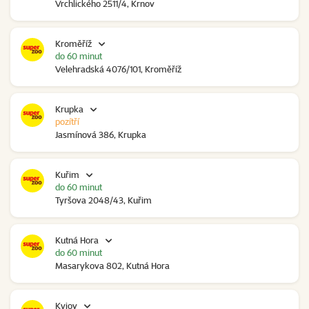
Vrchlického 2511/4, Krnov
Kroměříž
do 60 minut
Velehradská 4076/101, Kroměříž
Krupka
pozítří
Jasmínová 386, Krupka
Kuřim
do 60 minut
Tyršova 2048/43, Kuřim
Kutná Hora
do 60 minut
Masarykova 802, Kutná Hora
Kyjov