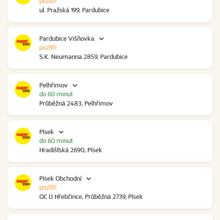
pozítří
ul. Pražská 199, Pardubice
Pardubice Višňovka
pozítří
S.K. Neumanna 2859, Pardubice
Pelhřimov
do 60 minut
Průběžná 2483, Pelhřimov
Písek
do 60 minut
Hradišťská 2690, Písek
Písek Obchodní
pozítří
OC U Hřebčince, Průběžná 2739, Písek