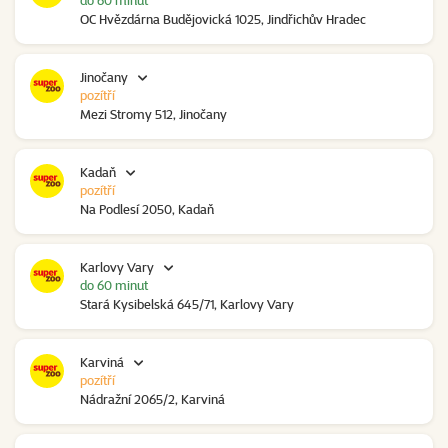
do 60 minut
OC Hvězdárna Budějovická 1025, Jindřichův Hradec
Jinočany
pozítří
Mezi Stromy 512, Jinočany
Kadaň
pozítří
Na Podlesí 2050, Kadaň
Karlovy Vary
do 60 minut
Stará Kysibelská 645/71, Karlovy Vary
Karviná
pozítří
Nádražní 2065/2, Karviná