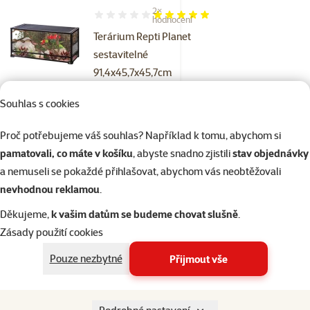
2×
Hodnocení 100%, počet hodnocení: 2
hodnocení
Terárium Repti Planet
sestavitelné
91,4x45,7x45,7cm
Cena
4 699 Kč
Souhlas s cookies
značka
Proč potřebujeme váš souhlas? Například k tomu, abychom si
pamatovali, co máte v košíku
, abyste snadno zjistili
stav objednávky
Skladem
a nemuseli se pokaždé přihlašovat, abychom vás neobtěžovali
do košíku
Doprava zdarma
nevhodnou reklamou
.
Děkujeme,
k vašim datům se budeme chovat slušně
.
1×
Hodnocení 100%, počet hodnocení: 1
hodnocení
Zásady použití cookies
Terárium Repti Planet
Pouze nezbytné
Přijmout vše
sestavitelné
120x45x32cm
Cena
5 199 Kč