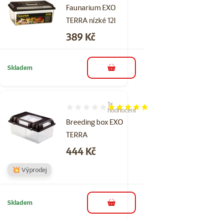
Faunarium EXO
TERRA nízké 12l
Cena
389 Kč
Skladem
do košíku
1×
Hodnocení 100%, počet hodnocení: 1
hodnocení
Breeding box EXO
TERRA
Cena
444 Kč
💥 Výprodej
Skladem
do košíku