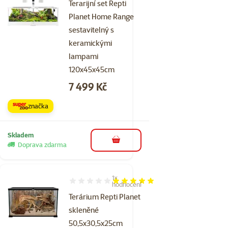
Terarijní set Repti
Planet Home Range
sestavitelný s
keramickými
lampami
120x45x45cm
Cena
7 499 Kč
značka
Skladem
do košíku
Doprava zdarma
1×
Hodnocení 100%, počet hodnocení: 1
hodnocení
Terárium Repti Planet
skleněné
50,5x30,5x25cm