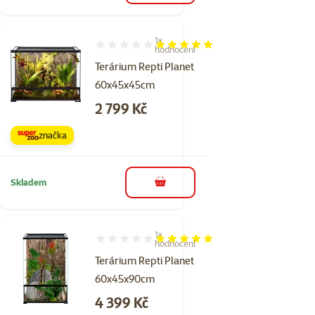
1×
Hodnocení 100%, počet hodnocení: 1
hodnocení
Terárium Repti Planet
60x45x45cm
Cena
2 799 Kč
značka
Skladem
do košíku
1×
Hodnocení 100%, počet hodnocení: 1
hodnocení
Terárium Repti Planet
60x45x90cm
Cena
4 399 Kč