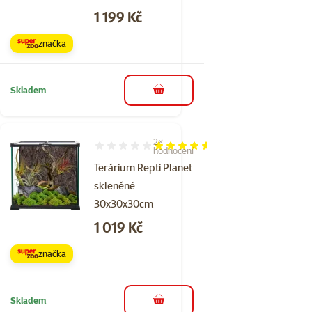
Cena
1 199 Kč
značka
Skladem
do košíku
2×
Hodnocení 90%, počet hodnocení: 2
hodnocení
Terárium Repti Planet
skleněné
30x30x30cm
Cena
1 019 Kč
značka
Skladem
do košíku