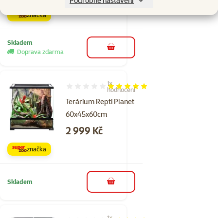
Podrobné nastavení
značka
Skladem
do košíku
Doprava zdarma
1×
Hodnocení 100%, počet hodnocení: 1
hodnocení
Terárium Repti Planet
60x45x60cm
Cena
2 999 Kč
značka
Skladem
do košíku
1×