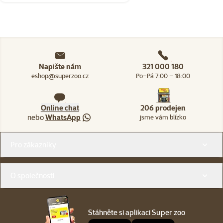
Napište nám
321 000 180
eshop@superzoo.cz
Po–Pá 7:00 – 18:00
Online chat
206 prodejen
nebo
WhatsApp
jsme vám blízko
Menu v patičce
Pro zákazníky
O společnosti
Stáhněte si aplikaci Super zoo