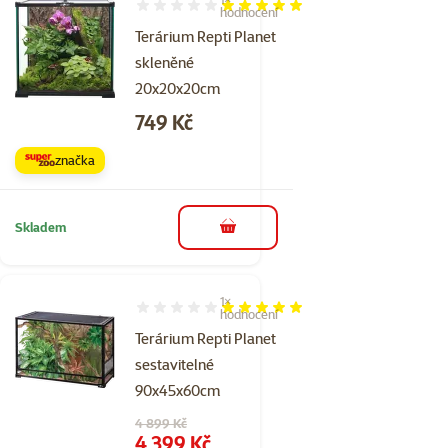
Hodnocení 100%, počet hodnocení: 1
hodnocení
Terárium Repti Planet
skleněné
20x20x20cm
Cena
749 Kč
značka
Skladem
do košíku
1×
Hodnocení 100%, počet hodnocení: 1
hodnocení
Terárium Repti Planet
sestavitelné
90x45x60cm
Původní cena
4 899 Kč
Cena
4 399 Kč