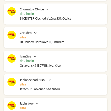
Chomutov Otvice
do 7 hodin
S1 CENTER Obchodní zóna 331, Otvice
Chrudim
zítra
Dr. Milady Horákové 11, Chrudim
Ivančice
do 7 hodin
Oslavanská 1597/118, Ivančice
Jablonec nad Nisou
zítra
Jateční 2, Jablonec nad Nisou
Jablunkov
zítra