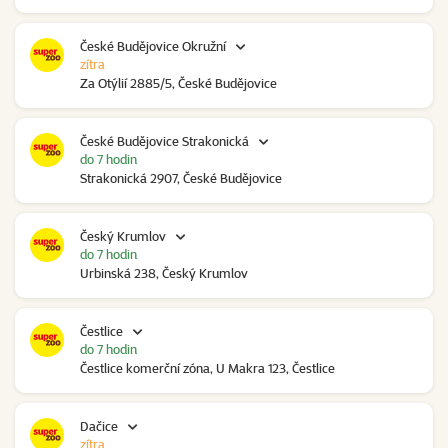
České Budějovice Okružní
zítra
Za Otýlií 2885/5, České Budějovice
České Budějovice Strakonická
do 7 hodin
Strakonická 2907, České Budějovice
Český Krumlov
do 7 hodin
Urbinská 238, Český Krumlov
Čestlice
do 7 hodin
Čestlice komerční zóna, U Makra 123, Čestlice
Dačice
zítra