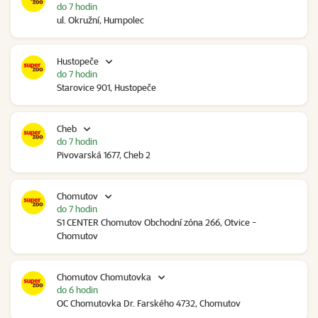
do 7 hodin
ul. Okružní, Humpolec
Hustopeče
do 7 hodin
Starovice 901, Hustopeče
Cheb
do 7 hodin
Pivovarská 1677, Cheb 2
Chomutov
do 7 hodin
S1 CENTER Chomutov Obchodní zóna 266, Otvice -
Chomutov
Chomutov Chomutovka
do 6 hodin
OC Chomutovka Dr. Farského 4732, Chomutov