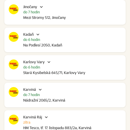
Jinočany
do 7 hodin
Mezi Stromy 512, Jinočany
Kadaň
do 6 hodin
Na Podlesí 2050, Kadaň
Karlovy Vary
do 6 hodin
Stará Kysibelská 645/71, Karlovy Vary
Karviná
do 7 hodin
Nádražní 2065/2, Karviná
Karviná Ráj
zítra
HM Tesco, tř. 17. listopadu 883/2a, Karviná