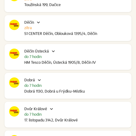
Toužínská 199, Dačice
Děčín
zítra
S1 CENTER Děčín, Oblouková 1395/4, Děčín
Děčín Ústecká
do 7 hodin
HM Tesco Děčín, Ústecká 1905/8, Děčín IV
Dobrá
do 7 hodin
Dobrá 1130, Dobrá u Frýdku-Místku
Dvůr Králové
do 7 hodin
17. listopadu 3142, Dvůr Králové