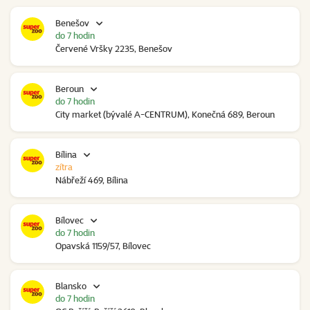
Benešov
do 7 hodin
Červené Vršky 2235, Benešov
Beroun
do 7 hodin
City market (bývalé A-CENTRUM), Konečná 689, Beroun
Bílina
zítra
Nábřeží 469, Bílina
Bílovec
do 7 hodin
Opavská 1159/57, Bílovec
Blansko
do 7 hodin