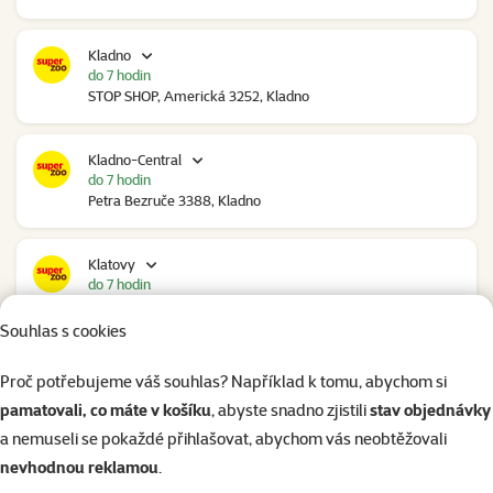
Kladno
do 7 hodin
STOP SHOP, Americká 3252, Kladno
Kladno-Central
do 7 hodin
Petra Bezruče 3388, Kladno
Klatovy
do 7 hodin
NC Škodovka, Domažlická 948, Klatovy
Souhlas s cookies
Kolín
Proč potřebujeme váš souhlas? Například k tomu, abychom si
do 6 hodin
pamatovali, co máte v košíku
, abyste snadno zjistili
stav objednávky
Polepská 979, Kolín
a nemuseli se pokaždé přihlašovat, abychom vás neobtěžovali
nevhodnou reklamou
.
Kolín Ovčáry