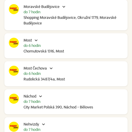
Moravské Budějovice
do 7 hodin
Shopping Moravské Budějovice, Okružní 1779, Moravské
Budějovice
Most
do 6 hodin
Chomutovská 1316, Most
Most Čechova
do 6 hodin
Rudolická 3487/4a, Most
Náchod
do 7 hodin
City Market Polská 390, Náchod - Běloves
Nehvizdy
do 7 hodin