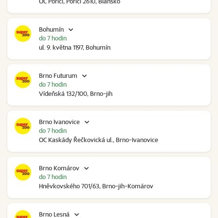
OC Poříčí, Poříčí 2610, Blansko
Bohumín
do 7 hodin
ul. 9. května 1197, Bohumín
Brno Futurum
do 7 hodin
Vídeňská 132/100, Brno-jih
Brno Ivanovice
do 7 hodin
OC Kaskády Řečkovická ul., Brno-Ivanovice
Brno Komárov
do 7 hodin
Hněvkovského 701/63, Brno-jih-Komárov
Brno Lesná