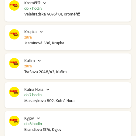
Kroměříž
do 7 hodin
Velehradská 4076/101, Kroměříž
Krupka
zítra
Jasmínová 386, Krupka
Kuřim
zítra
Tyršova 2048/43, Kuřim
Kutná Hora
do 7 hodin
Masarykova 802, Kutná Hora
Kyjov
do 6 hodin
Brandlova 1376, Kyjov