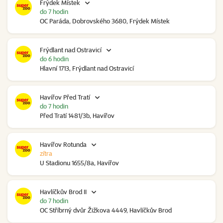
Frýdek Místek
do 7 hodin
OC Paráda, Dobrovského 3680, Frýdek Místek
Frýdlant nad Ostravicí
do 6 hodin
Hlavní 1713, Frýdlant nad Ostravicí
Havířov Před Tratí
do 7 hodin
Před Tratí 1481/3b, Havířov
Havířov Rotunda
zítra
U Stadionu 1655/8a, Havířov
Havlíčkův Brod II
do 7 hodin
OC Stříbrný dvůr Žižkova 4449, Havlíčkův Brod