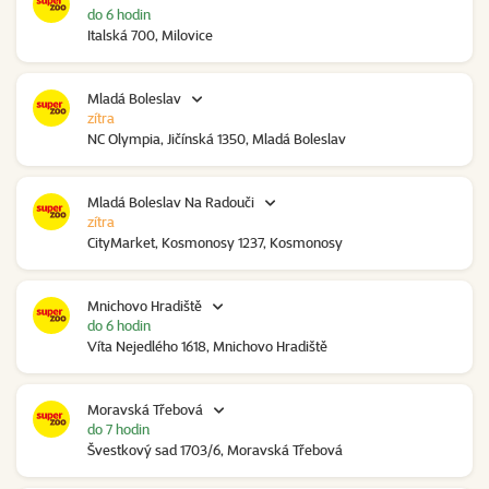
do 6 hodin
Italská 700, Milovice
Mladá Boleslav
zítra
NC Olympia, Jičínská 1350, Mladá Boleslav
Mladá Boleslav Na Radouči
zítra
CityMarket, Kosmonosy 1237, Kosmonosy
Mnichovo Hradiště
do 6 hodin
Víta Nejedlého 1618, Mnichovo Hradiště
Moravská Třebová
do 7 hodin
Švestkový sad 1703/6, Moravská Třebová