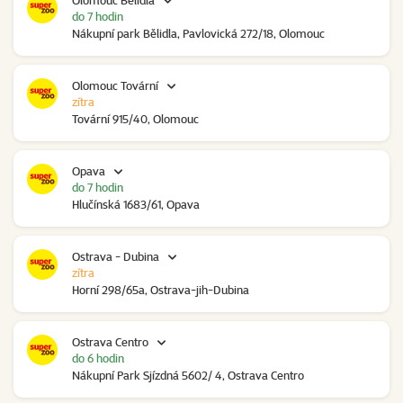
Olomouc Bělidla
do 7 hodin
Nákupní park Bělidla, Pavlovická 272/18, Olomouc
Olomouc Tovární
zítra
Tovární 915/40, Olomouc
Opava
do 7 hodin
Hlučínská 1683/61, Opava
Ostrava - Dubina
zítra
Horní 298/65a, Ostrava-jih-Dubina
Ostrava Centro
do 6 hodin
Nákupní Park Sjízdná 5602/ 4, Ostrava Centro