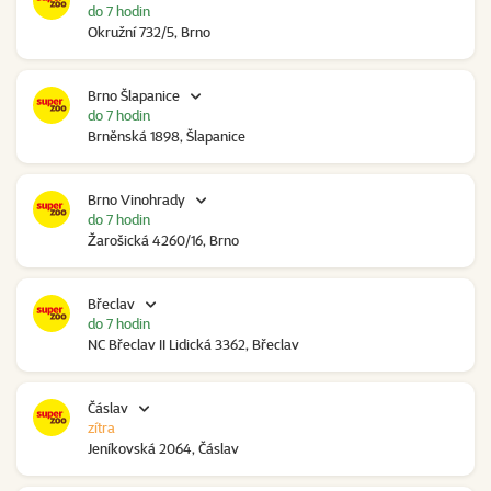
do 7 hodin
Okružní 732/5, Brno
Brno Šlapanice
do 7 hodin
Brněnská 1898, Šlapanice
Brno Vinohrady
do 7 hodin
Žarošická 4260/16, Brno
Břeclav
do 7 hodin
NC Břeclav II Lidická 3362, Břeclav
Čáslav
zítra
Jeníkovská 2064, Čáslav