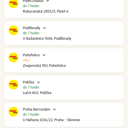
Plzeň Úslava
do 7 hodin
Rokycanská 2855/3, Plzeň 4
Poděbrady
do 7 hodin
U Bažantnice 1506, Poděbrady
Pohořelice
zítra
Znojemská 1151, Pohořelice
Polička
do 7 hodin
Luční 603, Polička
Praha Barrandov
do 7 hodin
U Náhonu 1234/22, Praha - Slivenec