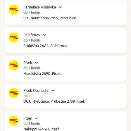
Pardubice Višňovka
do 7 hodin
S.K. Neumanna 2859, Pardubice
Pelhřimov
do 7 hodin
Průběžná 2483, Pelhřimov
Písek
do 7 hodin
Hradišťská 2690, Písek
Písek Obchodní
zítra
OC U Hřebčince, Průběžná 2739, Písek
Plzeň
do 7 hodin
Nákupní 1445/7, Plzeň