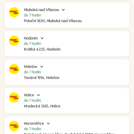
Hluboká nad Vltavou
do 7 hodin
Potoční 1630, Hluboká nad Vltavou
Hodonín
do 7 hodin
Krátká 4225, Hodonín
Holešov
do 7 hodin
Tovární 1914, Holešov
Holice
do 7 hodin
Hradecká 1265, Holice
Horoměřice
do 7 hodin