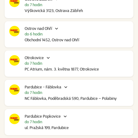
do 7 hodin
Výškovická 3123, Ostrava Zábřeh
Ostrov nad Ohří
do 6 hodin
Obchodní 1452, Ostrov nad Ohří
Otrokovice
do 7 hodin
PC Atrium, nám. 3. května 1877, Otrokovice
Pardubice - Fáblovka
do 7 hodin
NC Fáblovka, Poděbradská 590, Pardubice – Polabiny
Pardubice Popkovice
do 7 hodin
ul. Pražská 199, Pardubice