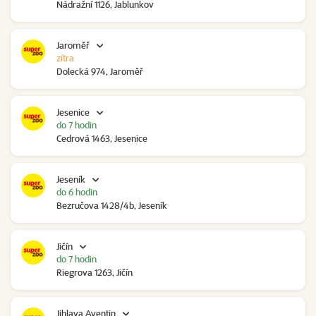
Nádražní 1126, Jablunkov
Jaroměř
zítra
Dolecká 974, Jaroměř
Jesenice
do 7 hodin
Cedrová 1463, Jesenice
Jeseník
do 6 hodin
Bezručova 1428/4b, Jeseník
Jičín
do 7 hodin
Riegrova 1263, Jičín
Jihlava Aventin