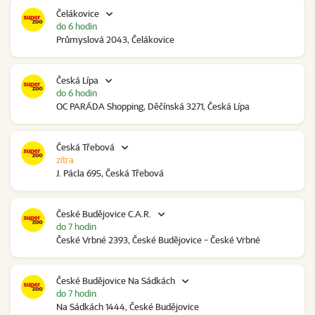
Čelákovice
do 6 hodin
Průmyslová 2043, Čelákovice
Česká Lípa
do 6 hodin
OC PARÁDA Shopping, Děčínská 3271, Česká Lípa
Česká Třebová
zítra
J. Pácla 695, Česká Třebová
České Budějovice C.A.R.
do 7 hodin
České Vrbné 2393, České Budějovice - České Vrbné
České Budějovice Na Sádkách
do 7 hodin
Na Sádkách 1444, České Budějovice