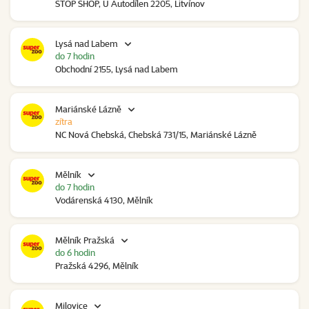
STOP SHOP, U Autodílen 2205, Litvínov
Lysá nad Labem
do 7 hodin
Obchodní 2155, Lysá nad Labem
Mariánské Lázně
zítra
NC Nová Chebská, Chebská 731/15, Mariánské Lázně
Mělník
do 7 hodin
Vodárenská 4130, Mělník
Mělník Pražská
do 6 hodin
Pražská 4296, Mělník
Milovice