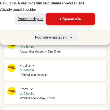
do 7 hodin
Děkujeme,
k vašim datům se budeme chovat slušně
.
Ovčáry 304, Ovčáry
Zásady použití cookies
Pouze nezbytné
Přijmout vše
Kozomín
do 7 hodin
RP Kozomín č.p. 508, Kozomín
Podrobné nastavení
Králův Dvůr
do 7 hodin
Alexandra Hesse, Králův Dvůr
Kraslice
do 6 hodin
Přilehlá 1731, Kraslice
Krnov
do 7 hodin
Vrchlického 2511/4, Krnov