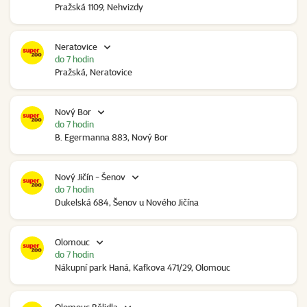
Pražská 1109, Nehvizdy
Neratovice
do 7 hodin
Pražská, Neratovice
Nový Bor
do 7 hodin
B. Egermanna 883, Nový Bor
Nový Jičín - Šenov
do 7 hodin
Dukelská 684, Šenov u Nového Jičína
Olomouc
do 7 hodin
Nákupní park Haná, Kafkova 471/29, Olomouc