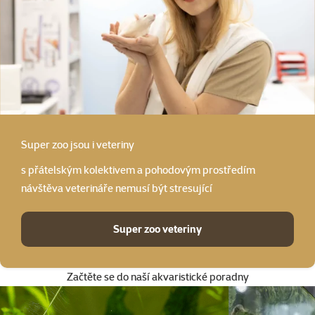
Super zoo
jsou i veteriny
s přátelským kolektivem a pohodovým prostředím
návštěva veterináře nemusí být stresující
Super zoo veteriny
Začtěte se do naší akvaristické poradny