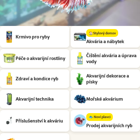
Podkategorie
🏠Stylový domov
Krmivo pro ryby
Akvária a nábytek
Čištění akvária a úprava
Péče o akvarijní rostliny
vody
Akvarijní dekorace a
Zdraví a kondice ryb
písky
Akvarijní technika
Mořské akvárium
🐟 Noví plavci
Příslušenství k akváriu
Prodej akvarijních ryb