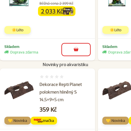
Běžná cena 2 399 Kč
2 033 Kč
family
cena
☀️Léto
☀️Léto
Skladem
Skladem
do košíku
Doprava zdarma
Doprava zda
Novinky pro akvaristiku
Hodnocení 0%
Dekorace Repti Planet
polokmen hliněný S
14,5×9×5 cm
Cena
359 Kč
💛 Novinka
značka
💛 Novinka