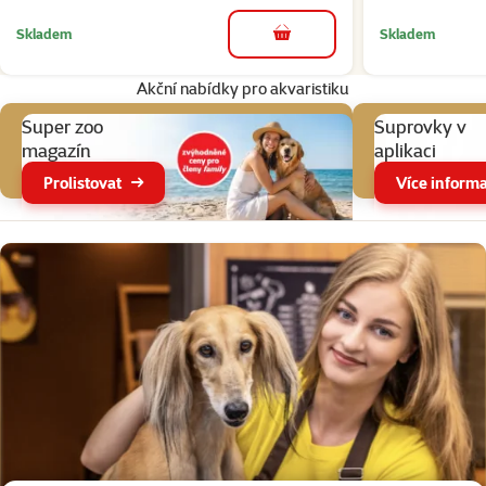
Skladem
Skladem
do košíku
Akční nabídky pro akvaristiku
Super zoo
Suprovky v
magazín
aplikaci
Prolistovat
Více informa