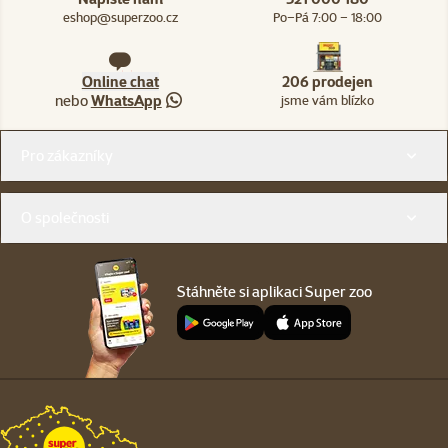
eshop@superzoo.cz
Po–Pá 7:00 – 18:00
Online chat
206 prodejen
nebo
WhatsApp
jsme vám blízko
Menu v patičce
Pro zákazníky
O společnosti
Stáhněte si aplikaci Super zoo