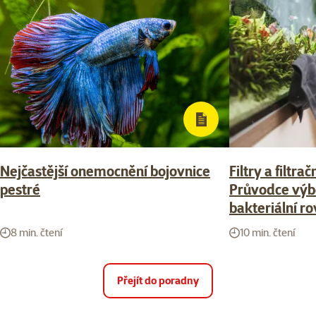
Nejčastější onemocnění bojovnice
Filtry a filtra
pestré
Průvodce výb
bakteriální r
8 min. čtení
10 min. čtení
Přejít do poradny