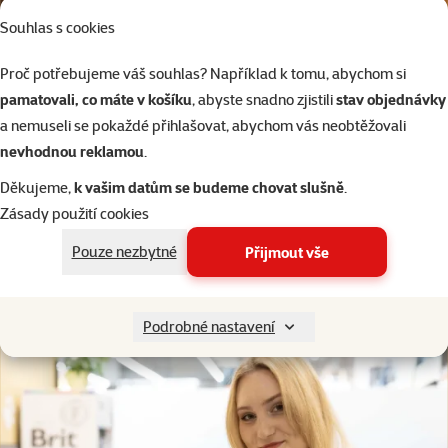
Souhlas s cookies
Proč potřebujeme váš souhlas? Například k tomu, abychom si
pamatovali, co máte v košíku
, abyste snadno zjistili
stav objednávky
Navštivte náš
Super zoo salon
a nemuseli se pokaždé přihlašovat, abychom vás neobtěžovali
nevhodnou reklamou
.
kompletní péče o vašeho psa, od zastřihnutí drápků až po
vyčištění žlázek
Děkujeme,
k vašim datům se budeme chovat slušně
.
Zásady použití cookies
Super zoo salóny
Pouze nezbytné
Přijmout vše
Podrobné nastavení