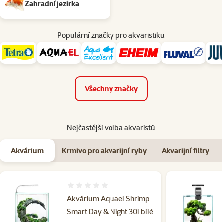
Zahradní jezírka
Populární značky pro akvaristiku
Všechny značky
Nejčastější volba akvaristů
Akvárium
Krmivo pro akvarijní ryby
Akvarijní filtry
Hodnocení 0%
Akvárium Aquael Shrimp
Smart Day & Night 30l bílé