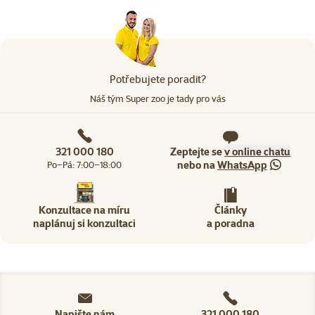
Potřebujete poradit?
Náš tým Super zoo je tady pro vás
321 000 180
Zeptejte se
v online chatu
nebo na
WhatsApp
Po–Pá: 7:00–18:00
Konzultace na míru
Články
naplánuj si konzultaci
a poradna
Napište nám
321 000 180