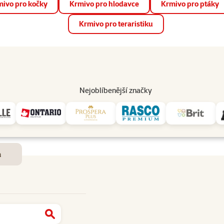
ivo pro kočky
Krmivo pro hlodavce
Krmivo pro ptáky
📱 Stáhněte si novou aplikaci Super zoo.
Více informací
Krmivo pro teraristiku
op
Akce a slevy
Prodejny
Služby
Poradna
Pomá
206
Nejoblíbenější značky
Dostupnost a doručení
m
Najít