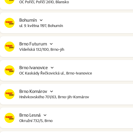
OC Poříčí, Poříčí 2610, Blansko
Bohumín
ul. 9. května 1197, Bohumín
Brno Futurum
Vídeňská 132/100, Brno-jih
Brno Ivanovice
OC Kaskády Řečkovická ul., Brno-Ivanovice
Brno Komárov
Hněvkovského 701/63, Brno-jih-Komárov
Brno Lesná
Okružní 732/5, Brno