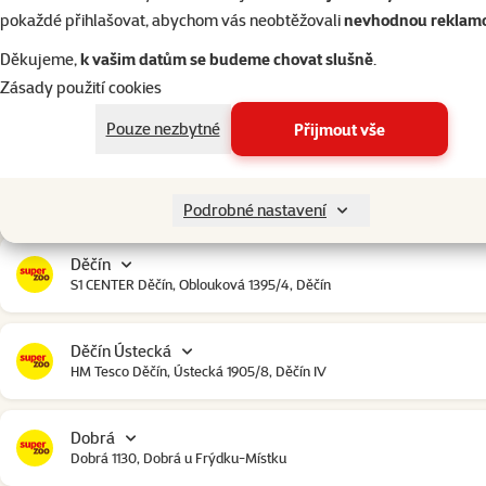
Český Krumlov
pokaždé přihlašovat, abychom vás neobtěžovali
nevhodnou reklam
Urbinská 238, Český Krumlov
Děkujeme,
k vašim datům se budeme chovat slušně
.
Zásady použití cookies
Čestlice
Čestlice komerční zóna, U Makra 123, Čestlice
Pouze nezbytné
Přijmout vše
Dačice
Toužínská 199, Dačice
Podrobné nastavení
Děčín
S1 CENTER Děčín, Oblouková 1395/4, Děčín
Děčín Ústecká
HM Tesco Děčín, Ústecká 1905/8, Děčín IV
Dobrá
Dobrá 1130, Dobrá u Frýdku-Místku