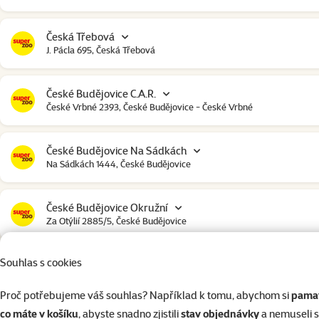
Česká Třebová
J. Pácla 695, Česká Třebová
České Budějovice C.A.R.
České Vrbné 2393, České Budějovice - České Vrbné
České Budějovice Na Sádkách
Na Sádkách 1444, České Budějovice
České Budějovice Okružní
Za Otýlií 2885/5, České Budějovice
Souhlas s cookies
České Budějovice Strakonická
Strakonická 2907, České Budějovice
Proč potřebujeme váš souhlas? Například k tomu, abychom si
pamat
co máte v košíku
, abyste snadno zjistili
stav objednávky
a nemuseli 