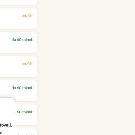
pozítří
do 60 minut
pozítří
do 60 minut
do 60 minut
ovali,
se