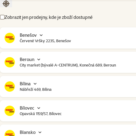
Seřadit podle aktuální polohy
Zobrazit jen prodejny, kde je zboží dostupné
Benešov
Červené Vršky 2235, Benešov
Beroun
City market (bývalé A-CENTRUM), Konečná 689, Beroun
Bílina
Nábřeží 469, Bílina
Bílovec
Opavská 1159/57, Bílovec
Blansko