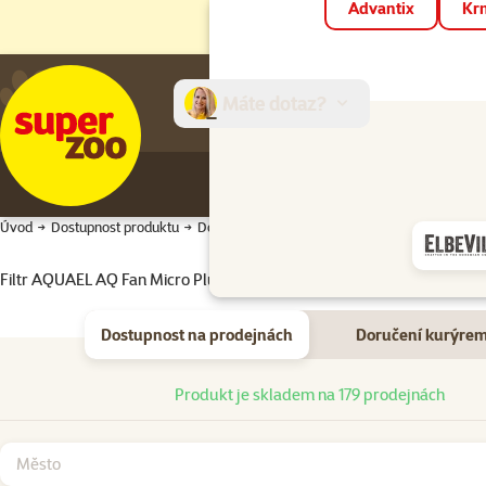
Advantix
Krm
Máte dotaz?
E-sh
Úvod
Dostupnost produktu
Dostupnost produktu
Filtr AQUAEL AQ Fan Micro Plus vnitřní
Dostupnost na prodejnách
Doručení kurýre
Dostupnost na prodejnách
Produkt je skladem na 179 prodejnách