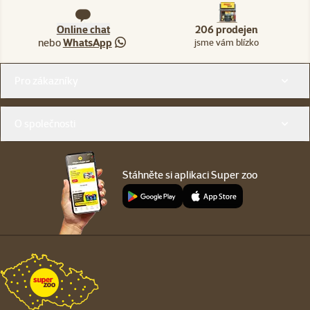
Online chat
206 prodejen
nebo
WhatsApp
jsme vám blízko
Menu v patičce
Pro zákazníky
O společnosti
Stáhněte si aplikaci Super zoo