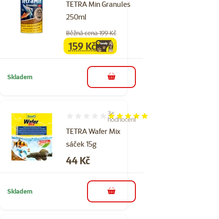
TETRA Min Granules
250ml
Běžná cena 199 Kč
159 Kč
family
cena
Skladem
do košíku
3×
Hodnocení 100%, počet hodnocení: 3
hodnocení
TETRA Wafer Mix
sáček 15g
Cena
44 Kč
Skladem
do košíku