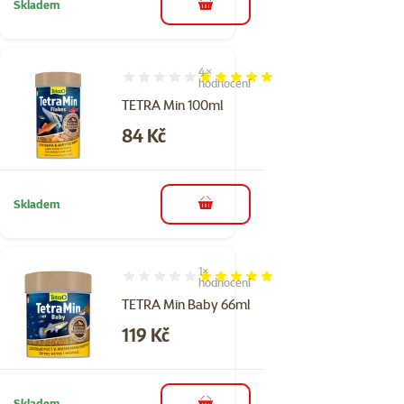
Skladem
do košíku
4×
Hodnocení 100%, počet hodnocení: 4
hodnocení
TETRA Min 100ml
Cena
84 Kč
Skladem
do košíku
1×
Hodnocení 100%, počet hodnocení: 1
hodnocení
TETRA Min Baby 66ml
Cena
119 Kč
Skladem