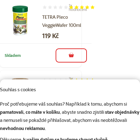
1×
Hodnocení 100%, počet hodnocení: 1
hodnocení
TETRA Pleco
VeggieWafer 100ml
Cena
119 Kč
Skladem
do košíku
3×
Hodnocení 100%, počet hodnocení: 3
hodnocení
Souhlas s cookies
TETRA Betta 100ml
Cena
114 Kč
Proč potřebujeme váš souhlas? Například k tomu, abychom si
pamatovali, co máte v košíku
, abyste snadno zjistili
stav objednávky
a nemuseli se pokaždé přihlašovat, abychom vás neobtěžovali
Skladem
do košíku
nevhodnou reklamou
.
Děkujeme,
k vašim datům se budeme chovat slušně
.