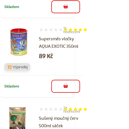
Skladem
do košíku
1×
Hodnocení 100%, počet hodnocení: 1
hodnocení
Supersměs vločky
AQUA EXOTIC 350ml
Cena
89 Kč
💥 Výprodej
Skladem
do košíku
2×
Hodnocení 100%, počet hodnocení: 2
hodnocení
Sušený moučný červ
500ml sáček