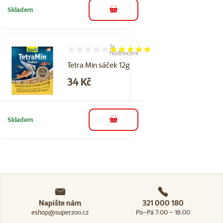
Skladem
do košíku
1×
Hodnocení 100%, počet hodnocení: 1
hodnocení
Tetra Min sáček 12g
Cena
34 Kč
Skladem
do košíku
Napište nám
321 000 180
eshop@superzoo.cz
Po–Pá 7:00 – 18:00