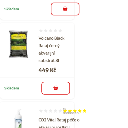
Skladem
do košíku
Hodnocení 0%
Volcano Black
Rataj černý
akvarijní
substrát 8l
Cena
449 Kč
Skladem
do košíku
1×
Hodnocení 100%, počet hodnocení: 1
hodnocení
CO2 Vital Rataj péče o
akvarijní rostliny