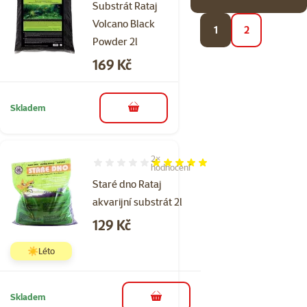
Substrát Rataj
Volcano Black
1
2
Powder 2l
Cena
169 Kč
Skladem
do košíku
2×
Hodnocení 100%, počet hodnocení: 2
hodnocení
Staré dno Rataj
akvarijní substrát 2l
Cena
129 Kč
☀️Léto
Skladem
do košíku