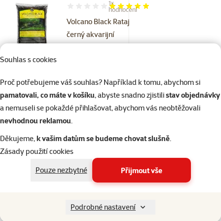
1×
Hodnocení 100%, počet hodnocení: 1
hodnocení
Volcano Black Rataj
černý akvarijní
substrát 2l
Souhlas s cookies
Cena
169 Kč
Proč potřebujeme váš souhlas? Například k tomu, abychom si
pamatovali, co máte v košíku
, abyste snadno zjistili
stav objednávky
Skladem
do košíku
a nemuseli se pokaždé přihlašovat, abychom vás neobtěžovali
nevhodnou reklamou
.
Hodnocení 0%
Děkujeme,
k vašim datům se budeme chovat slušně
.
Bioflor Rataj
Zásady použití cookies
hnojivo pro
Pouze nezbytné
Přijmout vše
akvarijní rostliny
150ml
Cena
109 Kč
Podrobné nastavení