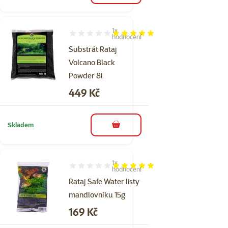
1×
Hodnocení 100%, počet hodnocení: 1
hodnocení
Substrát Rataj
Volcano Black
Powder 8l
Cena
449 Kč
Skladem
do košíku
1×
Hodnocení 100%, počet hodnocení: 1
hodnocení
Rataj Safe Water listy
mandlovníku 15g
Cena
169 Kč