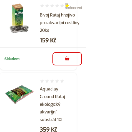
1×
Hodnocení 20%, počet hodnocení: 1
hodnocení
Bivoj Rataj hnojivo
pro akvarijní rostliny
20ks
Cena
159 Kč
Skladem
do košíku
Hodnocení 0%
Aquaclay
Ground Rataj
ekologický
akvarijní
substrát 10l
Cena
359 Kč