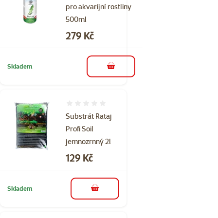
pro akvarijní rostliny
500ml
Cena
279 Kč
Skladem
do košíku
Hodnocení 0%
Substrát Rataj
Profi Soil
jemnozrnný 2l
Cena
129 Kč
Skladem
do košíku