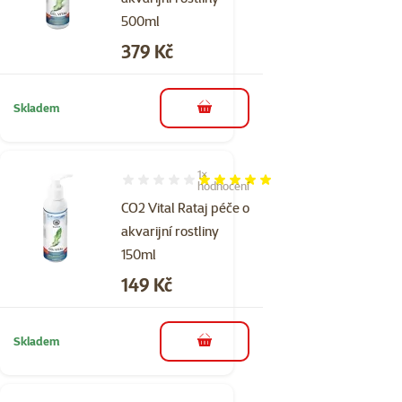
500ml
Cena
379 Kč
Skladem
do košíku
1×
Hodnocení 100%, počet hodnocení: 1
hodnocení
CO2 Vital Rataj péče o
akvarijní rostliny
150ml
Cena
149 Kč
Skladem
do košíku