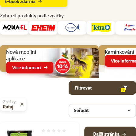
E-book zdarma
Zobrazit produkty podle značky
Aktuální akce
Nová mobilní
Kamínkování
aplikace
Více informa
Více informací
Parametrický filtr
Vybrané filtry
Produkty v kategorii Péče o akvarijní rostliny
Filtrovat
1
Značky
Rataj
Seřadit
Hodnocení 0%
Další stránka