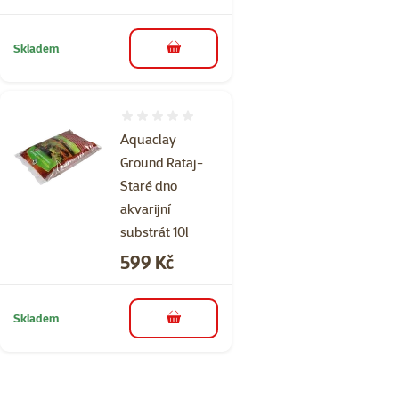
Skladem
do košíku
Hodnocení 0%
Aquaclay
Ground Rataj-
Staré dno
akvarijní
substrát 10l
Cena
599 Kč
Skladem
do košíku