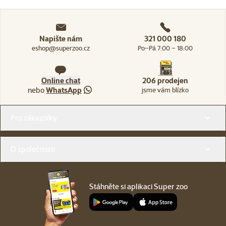
Napište nám
321 000 180
eshop@superzoo.cz
Po–Pá 7:00 – 18:00
Online chat
206 prodejen
nebo
WhatsApp
jsme vám blízko
Menu v patičce
Pro zákazníky
O společnosti
Stáhněte si aplikaci Super zoo