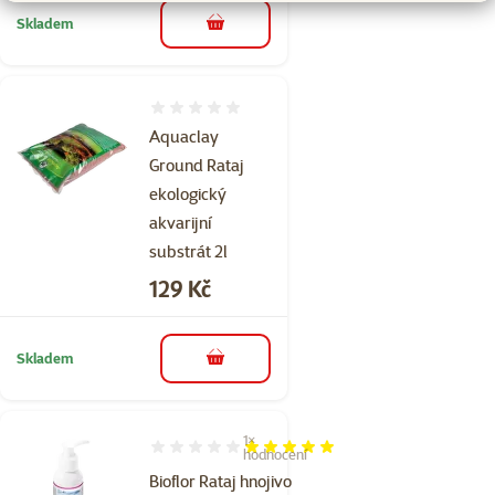
Skladem
do košíku
Hodnocení 0%
Aquaclay
Ground Rataj
ekologický
akvarijní
substrát 2l
Cena
129 Kč
Skladem
do košíku
1×
Hodnocení 100%, počet hodnocení: 1
hodnocení
Bioflor Rataj hnojivo