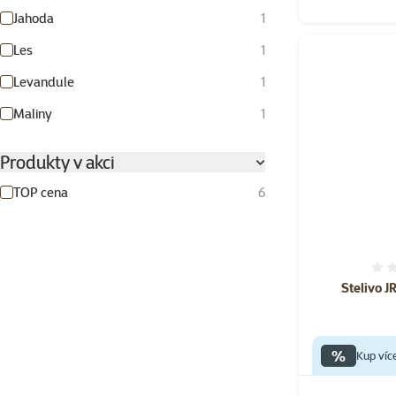
Jahoda
1
Les
1
Levandule
1
Maliny
1
Produkty v akci
TOP cena
6
Stelivo J
%
Kup víc