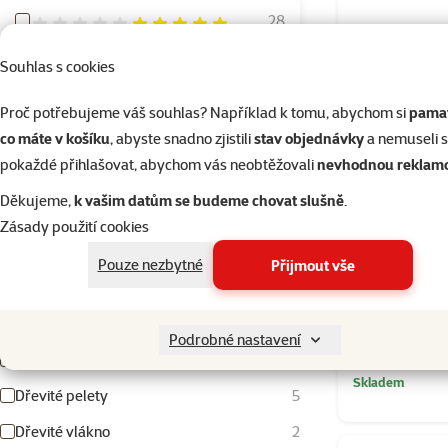
Hodnocení 100%
28
Hodnocení 80%
6
Souhlas s cookies
Hodnocení 60%
1
Proč potřebujeme váš souhlas? Například k tomu, abychom si
pamat
Hodnocení 40%
0
co máte v košíku
, abyste snadno zjistili
stav objednávky
a nemuseli 
Hodnocení 20%
pokaždé přihlašovat, abychom vás neobtěžovali
nevhodnou reklam
0
Děkujeme,
k vašim datům se budeme chovat slušně
.
Podestýlka
Zásady použití cookies
Materiál
Pouze nezbytné
Přijmout vše
Vyhledat hodnotu parametru materiál
%
Kup víc
Bavlna
1
Podrobné nastavení
Buničina
3
Skladem
Dřevité pelety
5
Dřevité vlákno
2