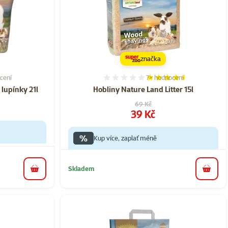
značka
cení
7×
hodnocení
í 50%, počet hodnocení: 2
Hodnocení 89%, počet hod
 lupínky 21l
Hobliny Nature Land Litter 15l
Původní cena
69 Kč
Cena
39 Kč
%
Kup více, zaplať méně
Skladem
do košíku
do koš