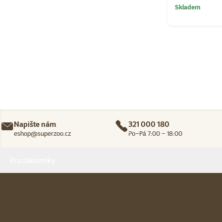
Skladem
Napište nám
321 000 180
eshop@superzoo.cz
Po–Pá 7:00 – 18:00
Menu v patičce
Pro zákazníky