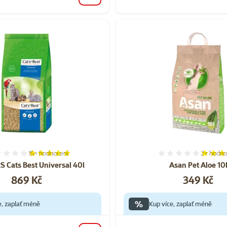
15×
hodnocení
2×
hodno
Hodnocení 99%, počet hodnocení: 15
Hodnocen
RS Cats Best Universal 40l
Asan Pet Aloe 10
Cena
Cena
869 Kč
349 Kč
%
e, zaplať méně
Kup více, zaplať méně