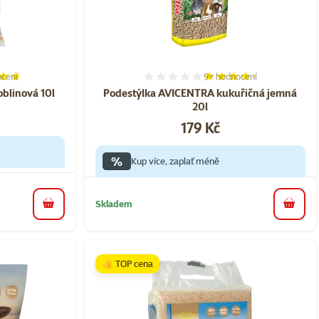
cení
9×
hodnocení
í 98%, počet hodnocení: 13
Hodnocení 84%, počet ho
blinová 10l
Podestýlka AVICENTRA kukuřičná jemná
20l
Cena
179 Kč
%
Kup více, zaplať méně
Skladem
do košíku
do koš
👍 TOP cena