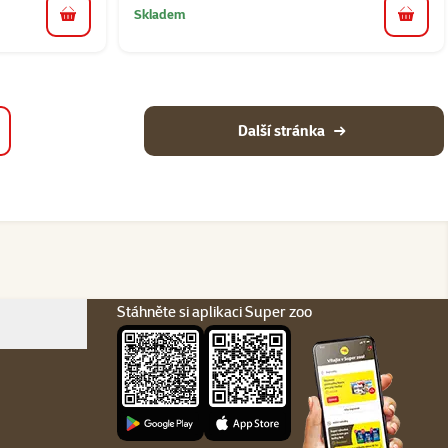
Skladem
do košíku
do koš
Další stránka
Stáhněte si aplikaci Super zoo