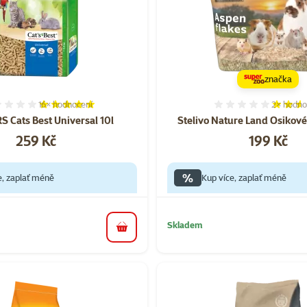
značka
16×
hodnocení
2×
hodno
Hodnocení 98%, počet hodnocení: 16
Hodnocen
RS Cats Best Universal 10l
Stelivo Nature Land Osikové
Cena
Cena
259 Kč
199 Kč
%
e, zaplať méně
Kup více, zaplať méně
Skladem
do košíku