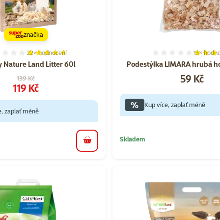
značka
22×
hodnocení
13×
hodno
Hodnocení 92%, počet hodnocení: 22
Hodnocen
 Nature Land Litter 60l
Podestýlka LIMARA hrubá ho
Cena
59 Kč
Původní cena
139 Kč
Cena
119 Kč
%
Kup více, zaplať méně
e, zaplať méně
Skladem
do košíku