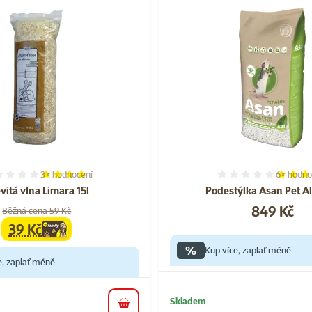
3×
hodnocení
6×
hodno
Hodnocení 80%, počet hodnocení: 3
Hodnocen
vitá vlna Limara 15l
Podestýlka Asan Pet Al
Cena
849 Kč
Běžná cena 59 Kč
39 Kč
family
cena
%
Kup více, zaplať méně
e, zaplať méně
Skladem
do košíku