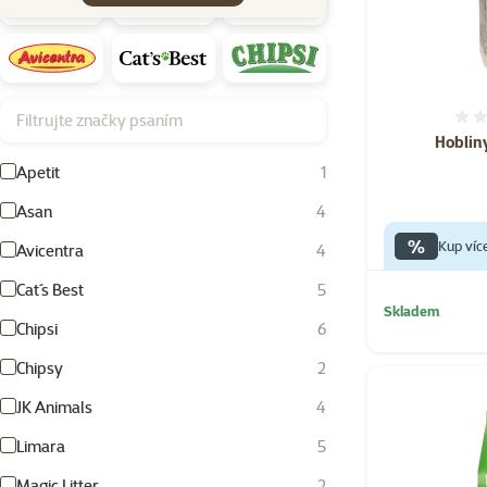
Filtrujte značky psaním
Hobliny
Apetit
1
Asan
4
%
Kup víc
Avicentra
4
Cat´s Best
5
Skladem
Chipsi
6
Chipsy
2
JK Animals
4
Limara
5
Magic Litter
2