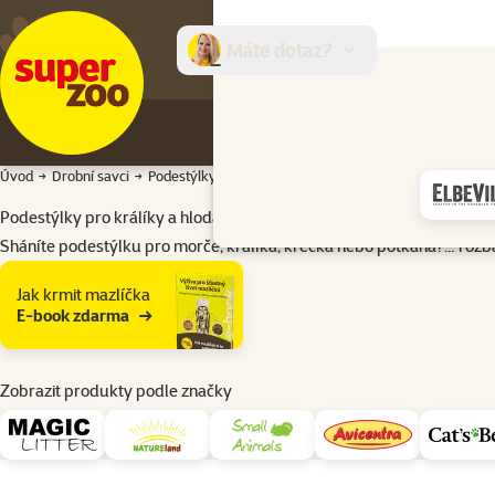
Máte dotaz?
E-sh
Úvod
Drobní savci
Podestýlky a toalety
Podestýlky
Podestýlky pro králíky a hlodavce
Sháníte podestýlku pro morče, králíka, křečka nebo potkana?…
rozba
Podkategorie
Jak krmit mazlíčka
E-book zdarma
Zobrazit produkty podle značky