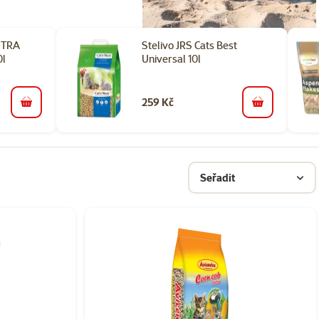
NTRA
Stelivo JRS Cats Best
0l
Universal 10l
259 Kč
do košíku
do košíku
Seřadit