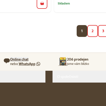
Skladem
do košíku
1
2
3
Online chat
206 prodejen
nebo
WhatsApp
jsme vám blízko
O společnosti