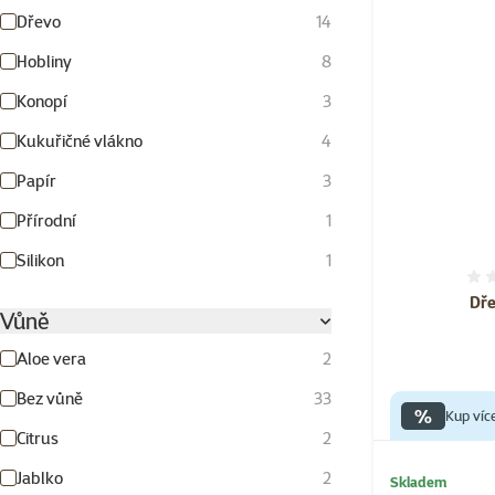
Dřevo
14
Hobliny
8
Konopí
3
Kukuřičné vlákno
4
Papír
3
Přírodní
1
Silikon
1
Dře
Vůně
Aloe vera
2
Bez vůně
33
%
Kup víc
Citrus
2
Jablko
2
Skladem