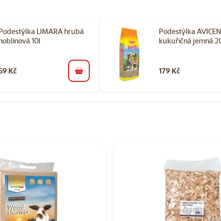
Podestýlka LIMARA hrubá
Podestýlka AVICE
hoblinová 10l
kukuřičná jemná 2
59 Kč
179 Kč
do košíku
orii Podestýlky pro králíky a hlodavce