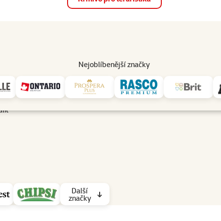
op
Akce a slevy
Prodejny
Služby
Poradna
Pomá
206
Nejoblíbenější značky
lit
Další
značky