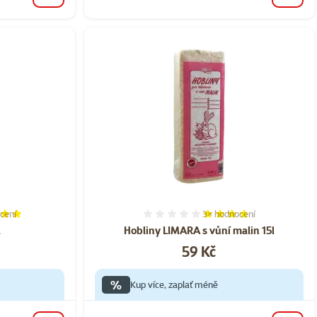
cení
3×
hodnocení
í 100%, počet hodnocení: 2
Hodnocení 73%, počet hod
l
Hobliny LIMARA s vůní malin 15l
Cena
59 Kč
%
Kup více, zaplať méně