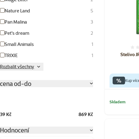
Nature Land
5
Pan Malina
3
Pet's dream
2
Small Animals
1
Stelivo J
TRIXIE
1
Rozbalit všechny
%
Kup víc
cena od-do
Skladem
39 Kč
869 Kč
Hodnocení