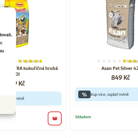
ovali,
se
ou
.
3×
hodnocení
7×
hodno
Hodnocení 93%, počet hodnocení: 3
Hodnocen
 AVICENTRA kukuřičná hrubá
Asan Pet Silver 42
20l
Cena
849 Kč
Cena
199 Kč
%
Kup více, zaplať méně
e, zaplať méně
Skladem
do košíku