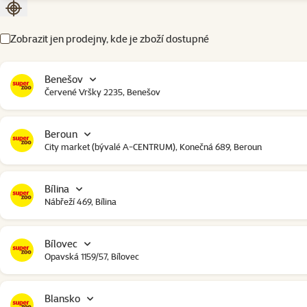
Seřadit podle aktuální polohy
Zobrazit jen prodejny, kde je zboží dostupné
Benešov
Červené Vršky 2235, Benešov
Beroun
City market (bývalé A-CENTRUM), Konečná 689, Beroun
Bílina
Nábřeží 469, Bílina
Bílovec
Opavská 1159/57, Bílovec
Blansko