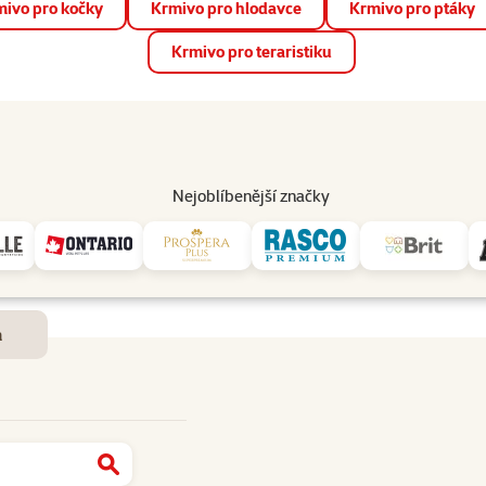
ivo pro kočky
Krmivo pro hlodavce
Krmivo pro ptáky
📱 Stáhněte si novou aplikaci Super zoo.
Více informací
Krmivo pro teraristiku
op
Akce a slevy
Prodejny
Služby
Poradna
Pomá
206
Nejoblíbenější značky
Dostupnost a doručení
m
Najít