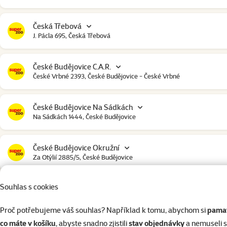
Česká Třebová
J. Pácla 695, Česká Třebová
České Budějovice C.A.R.
České Vrbné 2393, České Budějovice - České Vrbné
České Budějovice Na Sádkách
Na Sádkách 1444, České Budějovice
České Budějovice Okružní
Za Otýlií 2885/5, České Budějovice
Souhlas s cookies
České Budějovice Strakonická
Strakonická 2907, České Budějovice
Proč potřebujeme váš souhlas? Například k tomu, abychom si
pamat
co máte v košíku
, abyste snadno zjistili
stav objednávky
a nemuseli 