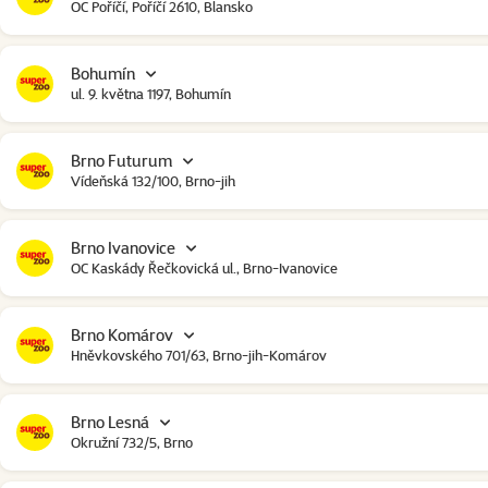
OC Poříčí, Poříčí 2610, Blansko
Bohumín
ul. 9. května 1197, Bohumín
Brno Futurum
Vídeňská 132/100, Brno-jih
Brno Ivanovice
OC Kaskády Řečkovická ul., Brno-Ivanovice
Brno Komárov
Hněvkovského 701/63, Brno-jih-Komárov
Brno Lesná
Okružní 732/5, Brno