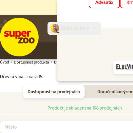
Advantix
Krm
Máte dotaz?
E-sh
Úvod
Dostupnost produktu
Dostupnost produktu
Dřevitá vlna Limara 15l
Dostupnost na prodejnách
Doručení kurýre
Dostupnost na prodejnách
Produkt je skladem na 196 prodejnách