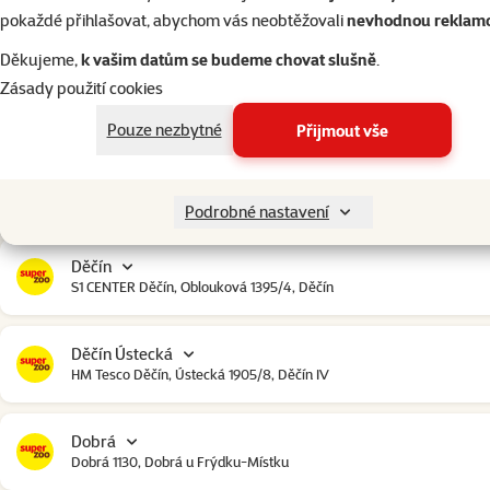
Český Krumlov
pokaždé přihlašovat, abychom vás neobtěžovali
nevhodnou reklam
Urbinská 238, Český Krumlov
Děkujeme,
k vašim datům se budeme chovat slušně
.
Zásady použití cookies
Čestlice
Čestlice komerční zóna, U Makra 123, Čestlice
Pouze nezbytné
Přijmout vše
Dačice
Toužínská 199, Dačice
Podrobné nastavení
Děčín
S1 CENTER Děčín, Oblouková 1395/4, Děčín
Děčín Ústecká
HM Tesco Děčín, Ústecká 1905/8, Děčín IV
Dobrá
Dobrá 1130, Dobrá u Frýdku-Místku