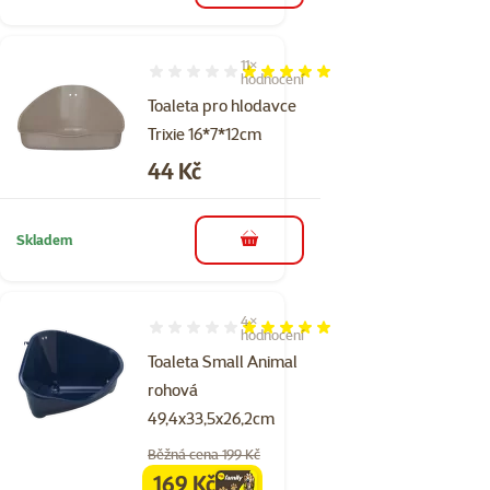
11×
Hodnocení 98%, počet hodnocení: 11
hodnocení
Toaleta pro hlodavce
Trixie 16*7*12cm
Cena
44 Kč
Skladem
do košíku
4×
Hodnocení 100%, počet hodnocení: 4
hodnocení
Toaleta Small Animal
rohová
49,4x33,5x26,2cm
Běžná cena 199 Kč
169 Kč