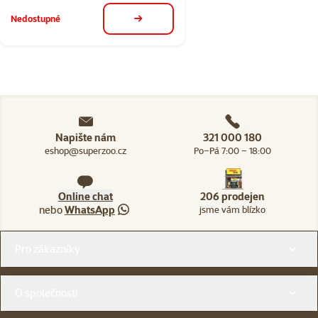
Nedostupné
detail
Napište nám
321 000 180
eshop@superzoo.cz
Po–Pá 7:00 – 18:00
Online chat
206 prodejen
nebo
WhatsApp
jsme vám blízko
Menu v patičce
Pro zákazníky
O společnosti