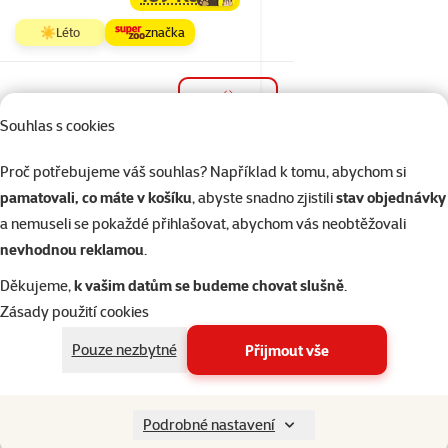
family
cena
☀️Léto
značka
Skladem
do košíku
Souhlas s cookies
Proč potřebujeme váš souhlas? Například k tomu, abychom si
1×
Hodnocení 100%, počet hodnocení: 1
hodnocení
pamatovali, co máte v košíku
, abyste snadno zjistili
stav objednávky
Toaleta Ferplast pro
a nemuseli se pokaždé přihlašovat, abychom vás neobtěžovali
drobné savce L
nevhodnou reklamou
.
Cena
189 Kč
Děkujeme,
k vašim datům se budeme chovat slušně
.
Zásady použití cookies
Skladem
do košíku
Pouze nezbytné
Přijmout vše
Hodnocení 0%
Podrobné nastavení
Rohová toaleta