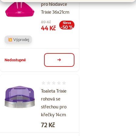
pro hlodavce
Trixie 36x21cm
Původní cena
89 Kč
Sleva
Cena
44 Kč
-50 %
💥 Výprodej
Nedostupné
detail
Hodnocení 0%
Toaleta Trixie
rohová se
střechou pro
křečky 14cm
Cena
72 Kč