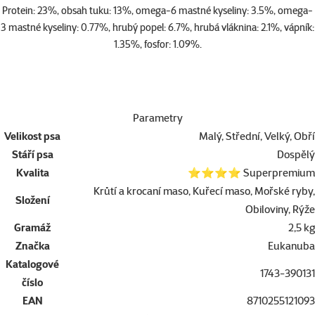
Protein: 23%, obsah tuku: 13%, omega-6 mastné kyseliny: 3.5%, omega-
3 mastné kyseliny: 0.77%, hrubý popel: 6.7%, hrubá vláknina: 2.1%, vápník:
1.35%, fosfor: 1.09%.
Parametry
Velikost psa
Malý, Střední, Velký, Obří
Stáří psa
Dospělý
Kvalita
⭐⭐⭐⭐ Superpremium
Krůtí a krocaní maso, Kuřecí maso, Mořské ryby,
Složení
Obiloviny, Rýže
Gramáž
2,5 kg
Značka
Eukanuba
Katalogové
1743-390131
číslo
EAN
8710255121093