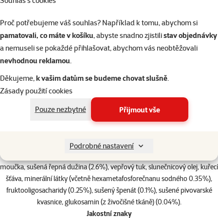
Souhlas s cookies
Proteiny: 23%, vlhkost 8%, tuky 14%, hrubé popeloviny 6,2%, hrubá
vláknina 2,3%, vápník 0,95%, fosfor 0,8%, omega-3 mastné kyseliny
Proč potřebujeme váš souhlas? Například k tomu, abychom si
0.92%, omega-6 mastné kyseliny 3.43%, vitamín A 40315 m.j./ kg,
pamatovali, co máte v košíku
, abyste snadno zjistili
stav objednávky
vitamín D3 1338 m.j./ kg, vitamín E (alfatokoferol) 224 mg / kg,
a nemuseli se pokaždé přihlašovat, abychom vás neobtěžovali
betakaroten 4,4 mg / kg. Metabolizovatelná energie 3623 kcal / kg.
nevhodnou reklamou
.
Množství vitamínů je zaručeno do data spotřeby.
Nová receptura
Děkujeme,
k vašim datům se budeme chovat slušně
.
Zásady použití cookies
Kompletní krmivo pro dospělé psy velkých a
Pouze nezbytné
Přijmout vše
obřích plemen.
Složení
Losos (14.2%), sušené kuřecí a krůtí (přirozený zdroj glukosaminu a
Podrobné nastavení
chondroitin sulfátu), ječmen (14.2%), kukuřice, oves, čirok, rybí
moučka, sušená řepná dužina (2.6%), vepřový tuk, slunečnicový olej, kuřecí
šťáva, minerální látky (včetně hexametafosforečnanu sodného 0.35%),
fruktooligosacharidy (0.25%), sušený špenát (0.1%), sušené pivovarské
kvasnice, glukosamin (z živočišné tkáně) (0.04%).
Jakostní znaky