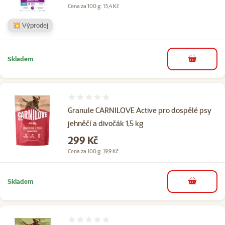
Cena za 100 g: 13,4 Kč
💥 Výprodej
Skladem
do košíku
Hodnocení 0%
Granule CARNILOVE Active pro dospělé psy
jehněčí a divočák 1,5 kg
Cena
299 Kč
Cena za 100 g: 19,9 Kč
Skladem
do košíku
Hodnocení 0%