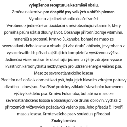
vylepšenou recepturu a ke změně obalu.
Změna na krmivo
pro dospělé psy velkých a obřích plemen.
Vyrobeno z jedinečné antioxidační směsi
Vyrobeno z jedinečné antioxidační směsi obsahující vitamín E, který
pomáhá psům užít si dlouhý život. Obsahuje přírodní zdroje vitamínů,
minerálů a proteinů. Krmivo Eukanuba, bohaté na maso ze
severoatlantického lososa a obsahující více druhů obilovin, je vyrobeno z
vysoce kvalitních přísad zajišťujících kompletní a vyváženou výživu.
Jedinečná vícezrnná směs obsahující ječmen a rýži je zdrojem vysoce
kvalitních karbohydrátů nezbytných pro udržení energie vašeho psa.
Maso ze severoatlantického lososa
Před tím než došlo k domestikaci psů, byla jejich hlavním zdrojem potravy
divočina. I dnes jsou živočišné proteiny základní stavebním kamenem
výživy každého psa. Krmivo Eukanuba, bohaté na maso ze
severoatlantického lososa a obsahující více druhů obilovin, vychází z
přirozených výživových požadavků vašeho psa. Jeho přísadu č. 1 tvoří
maso z lososa. Krmte vašeho psa v souladu s přírodou!
Znaky krmiva