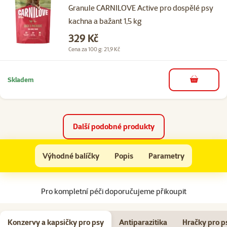
Granule CARNILOVE Active pro dospělé psy
kachna a bažant 1,5 kg
Cena
329 Kč
Cena za 100 g: 21,9 Kč
Skladem
do košíku
Další podobné produkty
Eukanuba Adult Large & Giant Salmon 2,5kg
Výhodné balíčky
Popis
Parametry
Na začátek stránky
Pro kompletní péči doporučujeme přikoupit
Konzervy a kapsičky pro psy
Antiparazitika
Hračky pro p