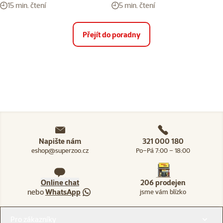
15 min. čtení
5 min. čtení
Přejít do poradny
Napište nám
321 000 180
eshop@superzoo.cz
Po–Pá 7:00 – 18:00
Online chat
206 prodejen
nebo
WhatsApp
jsme vám blízko
Menu v patičce
Pro zákazníky