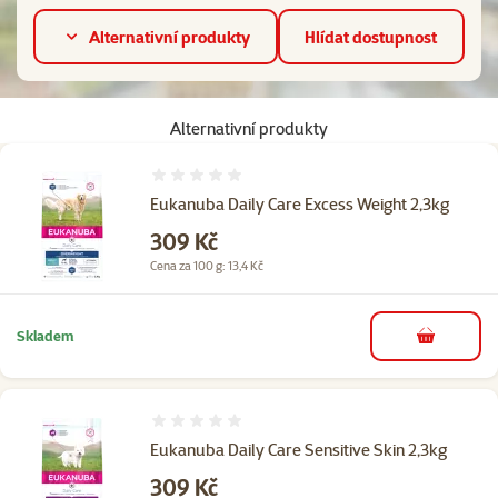
Alternativní produkty
Hlídat dostupnost
Alternativní produkty
Hodnocení 0%
Eukanuba Daily Care Excess Weight 2,3kg
Cena
309 Kč
Cena za 100 g: 13,4 Kč
Skladem
do košíku
Hodnocení 0%
Eukanuba Daily Care Sensitive Skin 2,3kg
Cena
309 Kč