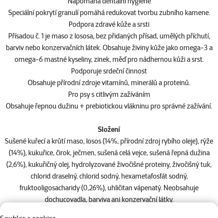
Napomáhá dentální hygieně
Speciální pokrytí granulí pomáhá redukovat tvorbu zubního kamene.
Podpora zdravé kůže a srsti
Přísadou č. 1 je maso z lososa, bez přidaných přísad, umělých příchutí,
barviv nebo konzervačních látek. Obsahuje živiny kůže jako omega-3 a
omega-6 mastné kyseliny, zinek, měď pro nádhernou kůži a srst.
Podporuje srdeční činnost
Obsahuje přírodní zdroje vitamínů, minerálů a proteinů.
Pro psy s citlivým zažíváním
Obsahuje řepnou dužinu + prebiotickou vlákninu pro správné zažívání.
Složení
Sušené kuřecí a krůtí maso, losos (14%, přírodní zdroj rybího oleje), rýže
(14%), kukuřice, čirok, ječmen, sušená celá vejce, sušená řepná dužina
(2,6%), kukuřičný olej, hydrolyzované živočišné proteiny, živočišný tuk,
chlorid draselný, chlorid sodný, hexametafosfát sodný,
fruktooligosacharidy (0,26%), uhličitan vápenatý. Neobsahuje
dochucovadla, barviva ani konzervační látky.
Jakostní znaky