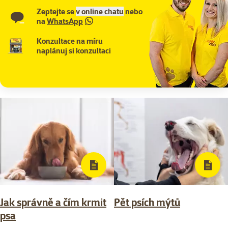
Zeptejte se
v online chatu
nebo
na
WhatsApp
Konzultace na míru
naplánuj si konzultaci
Jak správně a čím krmit
Pět psích mýtů
psa