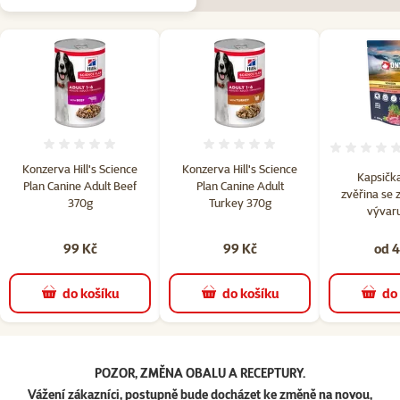
Hodnocení 0%
Hodnocení 0%
Konzerva Hill's Science
Konzerva Hill's Science
Kapsička
Plan Canine Adult Beef
Plan Canine Adult
zvěřina se 
370g
Turkey 370g
vývar
99 Kč
99 Kč
od 4
do košíku
do košíku
do
superzoo.product.detail.content
POZOR, ZMĚNA OBALU A RECEPTURY.
Vážení zákazníci, postupně bude docházet ke změně na novou,