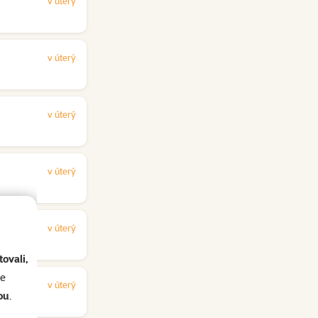
v úterý
v úterý
v úterý
v úterý
v úterý
ovali,
se
v úterý
ou
.