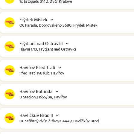
17. listopadu 3142, Dvůr Králové
Frýdek Místek
OC Paráda, Dobrovského 3680, Frýdek Místek
Frýdlant nad Ostravicí
Hlavní 1713, Frýdlant nad Ostravicí
Havířov Před Tratí
Před Tratí 1481/3b, Havířov
Havířov Rotunda
U Stadionu 1655/8a, Havířov
Havlíčkův Brod II
OC Stříbrný dvůr Žižkova 4449, Havlíčkův Brod