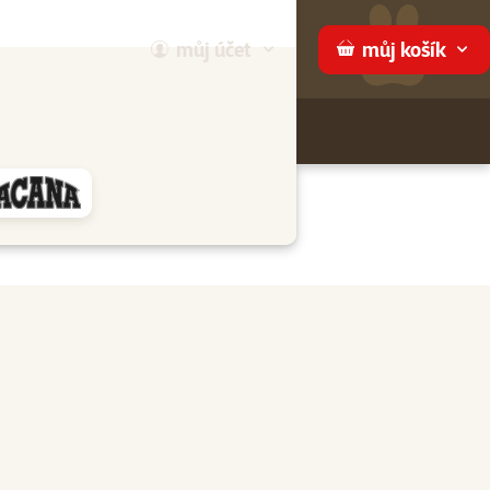
můj
účet
můj
košík
Hledej
háme