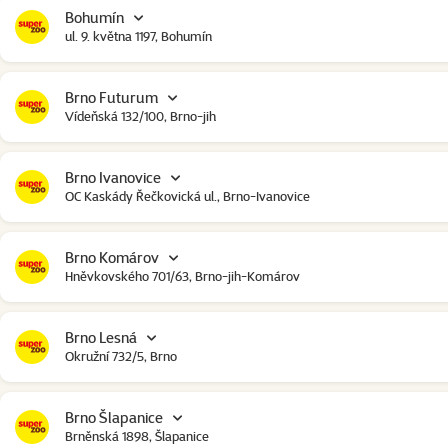
Bohumín
ul. 9. května 1197, Bohumín
Brno Futurum
Vídeňská 132/100, Brno-jih
Brno Ivanovice
OC Kaskády Řečkovická ul., Brno-Ivanovice
Brno Komárov
Hněvkovského 701/63, Brno-jih-Komárov
Brno Lesná
Okružní 732/5, Brno
Brno Šlapanice
Brněnská 1898, Šlapanice