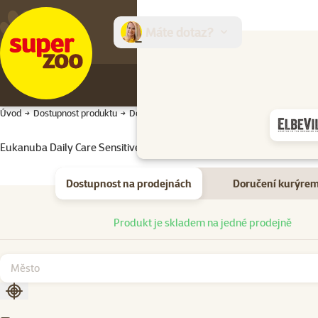
Máte dotaz?
E-sh
Úvod
Dostupnost produktu
Dostupnost produktu
Eukanuba Daily Care Sensitive Skin 2,3kg
Dostupnost na prodejnách
Doručení kurýre
Dostupnost na prodejnách
Produkt je skladem na jedné prodejně
Seřadit podle aktuální polohy