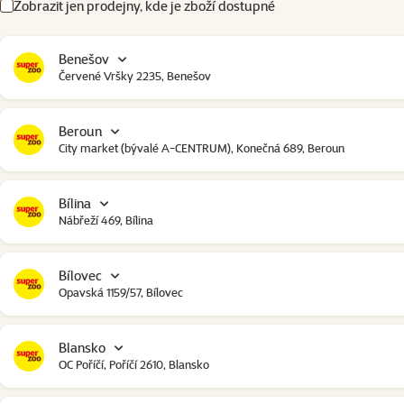
Zobrazit jen prodejny, kde je zboží dostupné
Benešov
Červené Vršky 2235, Benešov
Beroun
City market (bývalé A-CENTRUM), Konečná 689, Beroun
Bílina
Nábřeží 469, Bílina
Bílovec
Opavská 1159/57, Bílovec
Blansko
OC Poříčí, Poříčí 2610, Blansko