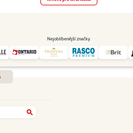
op
Akce a slevy
Prodejny
Služby
Poradna
Pomá
206
Nejoblíbenější značky
Dostupnost a doručení
m
Najít