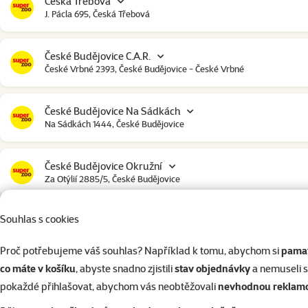
Česká Třebová
J. Pácla 695, Česká Třebová
České Budějovice C.A.R.
České Vrbné 2393, České Budějovice - České Vrbné
České Budějovice Na Sádkách
Na Sádkách 1444, České Budějovice
České Budějovice Okružní
Za Otýlií 2885/5, České Budějovice
Souhlas s cookies
České Budějovice Strakonická
Strakonická 2907, České Budějovice
Proč potřebujeme váš souhlas? Například k tomu, abychom si
pamat
co máte v košíku
, abyste snadno zjistili
stav objednávky
a nemuseli 
Český Krumlov
pokaždé přihlašovat, abychom vás neobtěžovali
nevhodnou reklam
Urbinská 238, Český Krumlov