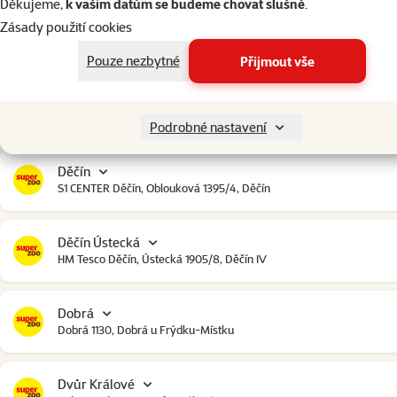
Děkujeme,
k vašim datům se budeme chovat slušně
.
Zásady použití cookies
Čestlice
Čestlice komerční zóna, U Makra 123, Čestlice
Pouze nezbytné
Přijmout vše
Dačice
Toužínská 199, Dačice
Podrobné nastavení
Děčín
S1 CENTER Děčín, Oblouková 1395/4, Děčín
Děčín Ústecká
HM Tesco Děčín, Ústecká 1905/8, Děčín IV
Dobrá
Dobrá 1130, Dobrá u Frýdku-Místku
Dvůr Králové