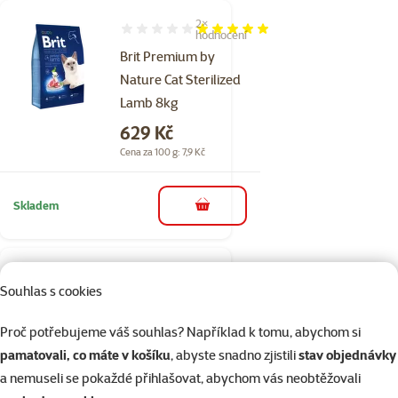
2×
Hodnocení 100%, počet hodnocení: 2
hodnocení
Brit Premium by
Nature Cat Sterilized
Lamb 8kg
Cena
629 Kč
Cena za 100 g: 7,9 Kč
Skladem
do košíku
15×
Hodnocení 99%, počet hodnocení: 15
hodnocení
Souhlas s cookies
Carnilove
Lamb and Wild Boar
Proč potřebujeme váš souhlas? Například k tomu, abychom si
Adult Cats Sterilised
pamatovali, co máte v košíku
, abyste snadno zjistili
stav objednávky
6kg
a nemuseli se pokaždé přihlašovat, abychom vás neobtěžovali