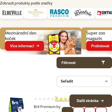
Zobrazit produkty podle značky
Aktuální akce
Mezinárodní den
Super zoo
koček
magazín
Více informací
Prolistovat
Parametrický filtr
Vybrané filtry
Produkty v kategorii Granule pro kočky
Filtrovat
Seřadit
1×
Hodnocení 100%, počet hodnocení: 1
Další stránka
hodnocení
Brit Premium by