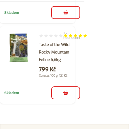
Skladem
do košíku
3×
Hodnocení 100%, počet hodnocení: 3
hodnocení
Taste of the Wild
Rocky Mountain
Feline 6,6kg
Cena
799 Kč
Cena za 100 g: 12,1 Kč
Skladem
do košíku