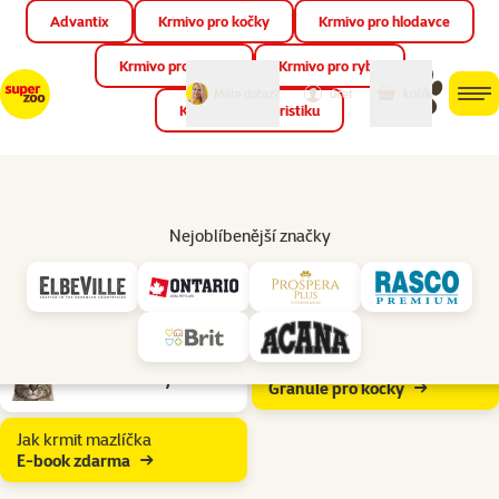
Advantix
Krmivo pro kočky
Krmivo pro hlodavce
Zav
📱 Stáhněte si novou aplikaci Super zoo.
Více informací
Krmivo pro ptáky
Krmivo pro ryby
můj
můj
Máte dotaz?
košík
účet
men
Krmivo pro teraristiku
Hled
Krmivo a pamlsky
Granule pro kočky
Nejoblíbenější značky
Granule musí kočce v první řadě chutnat, ale také by měly…
rozbalit
Podkategorie
Pro koťata
Pro dospělé kočky
Průvodce výběrem
Pro starší kočky
Granule pro kočky
Jak krmit mazlíčka
E-book zdarma