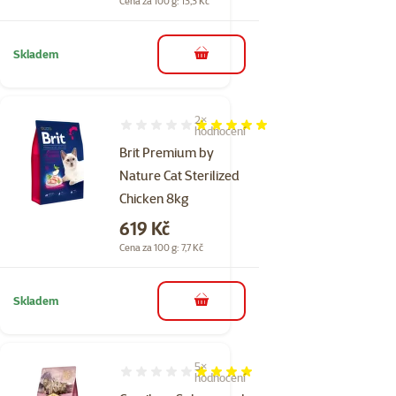
Cena za 100 g: 13,3 Kč
Skladem
do košíku
2×
Hodnocení 100%, počet hodnocení: 2
hodnocení
Brit Premium by
Nature Cat Sterilized
Chicken 8kg
Cena
619 Kč
Cena za 100 g: 7,7 Kč
Skladem
do košíku
5×
Hodnocení 80%, počet hodnocení: 5
hodnocení