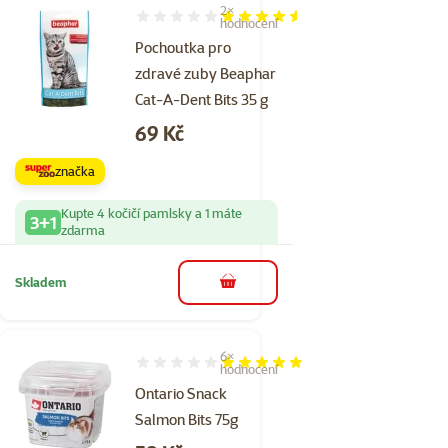
2×
Hodnocení 90%, počet hodnocení: 2
hodnocení
Pochoutka pro
zdravé zuby Beaphar
Cat-A-Dent Bits 35 g
Cena
69 Kč
značka
Kupte 4 kočičí pamlsky a 1 máte
3+1
zdarma
Skladem
do košíku
6×
Hodnocení 97%, počet hodnocení: 6
hodnocení
Ontario Snack
Salmon Bits 75g