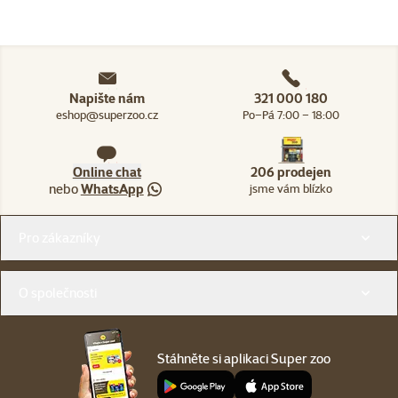
Napište nám
321 000 180
eshop@superzoo.cz
Po–Pá 7:00 – 18:00
Online chat
206 prodejen
nebo
WhatsApp
jsme vám blízko
Menu v patičce
Pro zákazníky
O společnosti
Stáhněte si aplikaci Super zoo