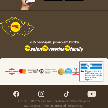
206 prodejen,
jsme vám blízko
© 2010 - 2026 Super zoo - protože zvířátka milujeme
UX design
a
e-shop na míru
od
PeckaDesign