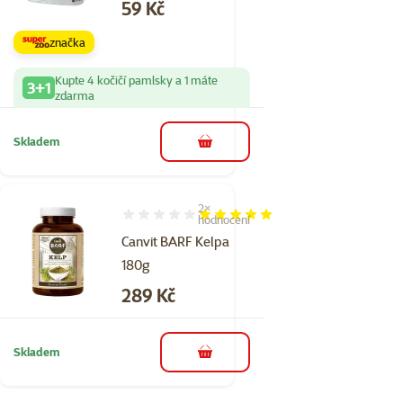
Cena
59 Kč
značka
Kupte 4 kočičí pamlsky a 1 máte
3+1
zdarma
Skladem
do košíku
2×
Hodnocení 100%, počet hodnocení: 2
hodnocení
Canvit BARF Kelpa
180g
Cena
289 Kč
Skladem
do košíku