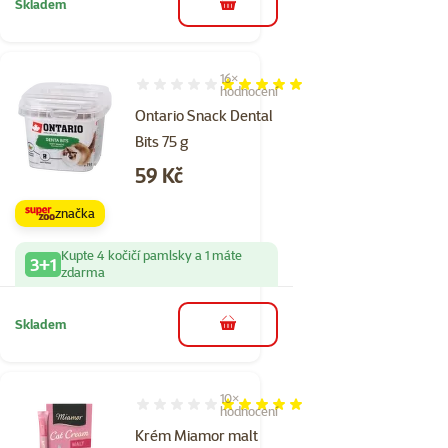
Skladem
do košíku
16×
Hodnocení 96%, počet hodnocení: 16
hodnocení
Ontario Snack Dental
Bits 75 g
Cena
59 Kč
značka
Kupte 4 kočičí pamlsky a 1 máte
3+1
zdarma
Skladem
do košíku
10×
Hodnocení 100%, počet hodnocení: 10
hodnocení
Krém Miamor malt