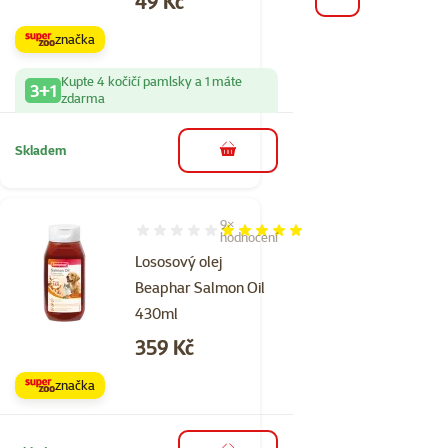
49 Kč
značka
Kupte 4 kočičí pamlsky a 1 máte
3+1
zdarma
Skladem
do košíku
9×
Hodnocení 98%, počet hodnocení: 9
hodnocení
Lososový olej
Beaphar Salmon Oil
430ml
Cena
359 Kč
značka