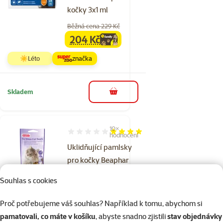
kočky 3x1 ml
Běžná cena 229 Kč
204 Kč
family
cena
☀️Léto
značka
Skladem
do košíku
10×
Hodnocení 80%, počet hodnocení: 10
hodnocení
Uklidňující pamlsky
pro kočky Beaphar
No Stress Cat 35 g
Souhlas s cookies
Cena
99 Kč
Proč potřebujeme váš souhlas? Například k tomu, abychom si
značka
pamatovali, co máte v košíku
, abyste snadno zjistili
stav objednávky