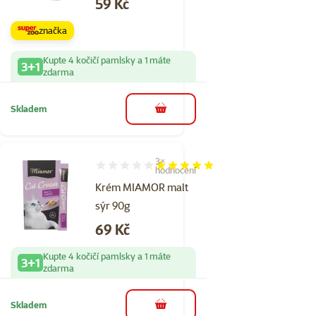
Cena
59 Kč
značka
Kupte 4 kočičí pamlsky a 1 máte
3+1
zdarma
Skladem
do košíku
3×
Hodnocení 100%, počet hodnocení: 3
hodnocení
Krém MIAMOR malt
sýr 90g
Cena
69 Kč
Kupte 4 kočičí pamlsky a 1 máte
3+1
zdarma
Skladem
do košíku