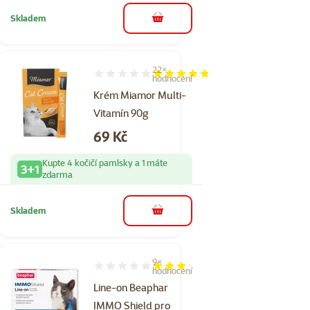
Skladem
do košíku
22×
Hodnocení 95%, počet hodnocení: 22
hodnocení
Krém Miamor Multi-
Vitamín 90g
Cena
69 Kč
Kupte 4 kočičí pamlsky a 1 máte
3+1
zdarma
Skladem
do košíku
9×
Hodnocení 64%, počet hodnocení: 9
hodnocení
Line-on Beaphar
IMMO Shield pro