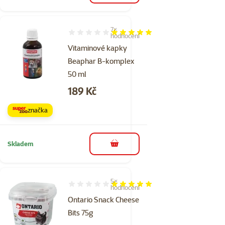
7×
Hodnocení 100%, počet hodnocení: 7
hodnocení
Vitaminové kapky
Beaphar B-komplex
50 ml
Cena
189 Kč
značka
Skladem
do košíku
5×
Hodnocení 100%, počet hodnocení: 5
hodnocení
Ontario Snack Cheese
Bits 75g