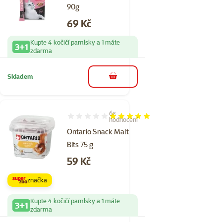
90g
Cena
69 Kč
Kupte 4 kočičí pamlsky a 1 máte
3+1
zdarma
Skladem
do košíku
6×
Hodnocení 97%, počet hodnocení: 6
hodnocení
Ontario Snack Malt
Bits 75 g
Cena
59 Kč
značka
Kupte 4 kočičí pamlsky a 1 máte
3+1
zdarma