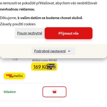
a nemuseli se pokaždé přihlašovat, abychom vás neobtěžovali
Kupte 4 kočičí pamlsky a 1 máte
3+1
zdarma
nevhodnou reklamou
.
Děkujeme,
k vašim datům se budeme chovat slušně
.
Skladem
do košíku
Zásady použití cookies
Pouze nezbytné
Přijmout vše
3×
Hodnocení 93%, počet hodnocení: 3
hodnocení
Pasta Beaphar Duo
Podrobné nastavení
Malt pro kočky 100 g
Běžná cena 199 Kč
169 Kč
family
cena
značka
Skladem
do košíku