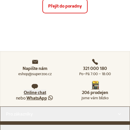
Přejít do poradny
Napište nám
321 000 180
eshop@superzoo.cz
Po–Pá 7:00 – 18:00
Online chat
206 prodejen
nebo
WhatsApp
jsme vám blízko
Menu v patičce
Pro zákazníky