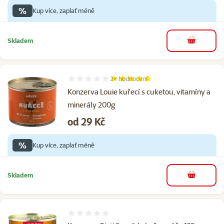
%
Kup více, zaplať méně
Skladem
do košíku
2×
hodnocení
Hodnocení 100%, počet hodnocení: 2
Konzerva Louie kuřecí s cuketou, vitamíny a
minerály 200g
Cena
od 29 Kč
%
Kup více, zaplať méně
Skladem
do košíku
Hodnocení 0%