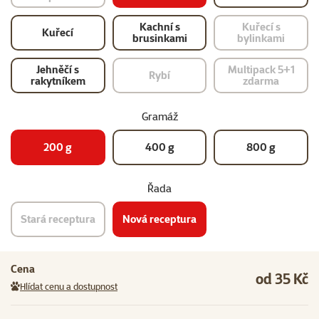
Kachní s
Kuřecí s
Kuřecí
brusinkami
bylinkami
Jehněčí s
Multipack 5+1
Rybí
rakytníkem
zdarma
Gramáž
200 g
400 g
800 g
Řada
Stará receptura
Nová receptura
Cena
od 35 Kč
Hlídat cenu a dostupnost