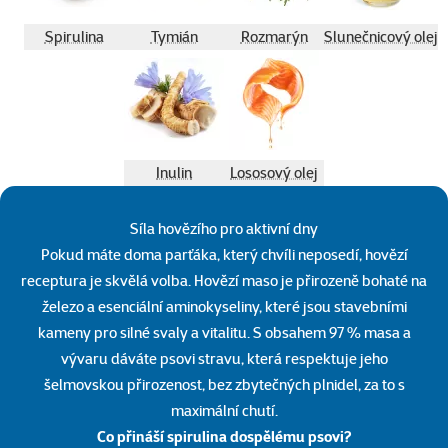
Spirulina
Tymián
Rozmarýn
Slunečnicový olej
Inulin
Lososový olej
Síla hovězího pro aktivní dny
Pokud máte doma parťáka, který chvíli neposedí, hovězí
receptura je skvělá volba. Hovězí maso je přirozeně bohaté na
železo a esenciální aminokyseliny, které jsou stavebními
kameny pro silné svaly a vitalitu. S obsahem 97 % masa a
vývaru dáváte psovi stravu, která respektuje jeho
šelmovskou přirozenost, bez zbytečných plnidel, za to s
maximální chutí.
Co přináší spirulina dospělému psovi?