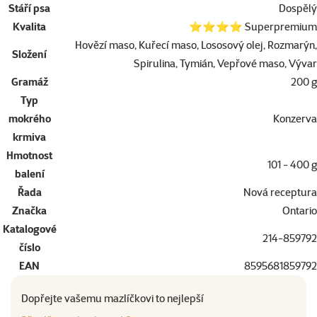
Stáří psa
Dospělý
Kvalita
⭐⭐⭐⭐ Superpremium
Hovězí maso, Kuřecí maso, Lososový olej, Rozmarýn,
Složení
Spirulina, Tymián, Vepřové maso, Vývar
Gramáž
200 g
Typ
mokrého
Konzerva
krmiva
Hmotnost
101 - 400 g
balení
Řada
Nová receptura
Značka
Ontario
Katalogové
214-859792
číslo
EAN
8595681859792
Dopřejte vašemu mazlíčkovi to nejlepší