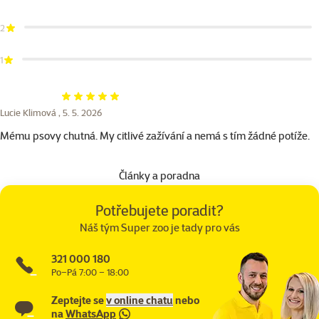
2
1
Hodnocení 100%
Lucie Klimová ,
5. 5. 2026
Mému psovy chutná. My citlivé zažívání a nemá s tím žádné potíže.
Články a poradna
Potřebujete poradit?
Náš tým Super zoo je tady pro vás
321 000 180
Po–Pá 7:00 – 18:00
Zeptejte se
v online chatu
nebo
na
WhatsApp