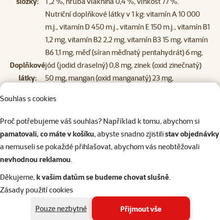
složky:
1 ,2 %, hrubá vláknina 0,4 %, vlhkost 77 %.
Nutriční doplňkové látky v 1 kg: vitamín A 10 000
m.j., vitamín D 450 m.j., vitamín E 150 m.j., vitamín B1
1,2 mg, vitamín B2 2,2 mg, vitamín B3 15 mg, vitamín
B6 1,1 mg, měď (síran měďnatý pentahydrát) 6 mg,
Doplňkové
jód (jodid draselný) 0,8 mg, zinek (oxid zinečnatý)
látky:
50 mg, mangan (oxid manganatý) 23 mg,
cholinchlorid 700 mg, kyselina listová 300 μg.
Souhlas s cookies
Technologické doplňkové látky: guarová guma 9 g.
m.j. = mezinárodní jednotky. Metabolizovatelná
Proč potřebujeme váš souhlas? Například k tomu, abychom si
energie: 1 120 kcal/kg.
pamatovali, co máte v košíku
, abyste snadno zjistili
stav objednávky
a nemuseli se pokaždé přihlašovat, abychom vás neobtěžovali
nevhodnou reklamou
.
Děkujeme,
k vašim datům se budeme chovat slušně
.
Zásady použití cookies
Pouze nezbytné
Přijmout vše