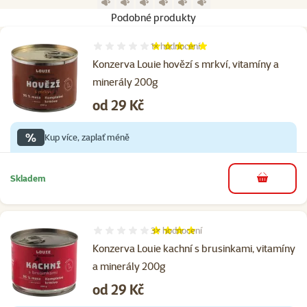
Podobné produkty
1×
hodnocení
Hodnocení 100%, počet hodnocení: 1
Konzerva Louie hovězí s mrkví, vitamíny a
minerály 200g
Cena
od 29 Kč
%
Kup více, zaplať méně
Skladem
do košíku
3×
hodnocení
Hodnocení 80%, počet hodnocení: 3
Konzerva Louie kachní s brusinkami, vitamíny
a minerály 200g
Cena
od 29 Kč