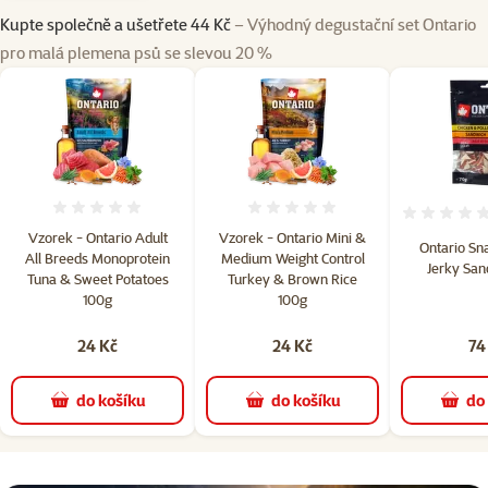
Kupte společně a ušetřete 44 Kč
– Výhodný degustační set Ontario
pro malá plemena psů se slevou 20 %
Hodnocení 0%
Hodnocení 0%
Vzorek - Ontario Adult
Vzorek - Ontario Mini &
Ontario Sn
All Breeds Monoprotein
Medium Weight Control
Jerky San
Tuna & Sweet Potatoes
Turkey & Brown Rice
100g
100g
24 Kč
24 Kč
74
do košíku
do košíku
do