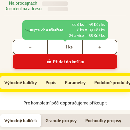
Na prodejnách
Doručení na adresu
do 6 ks
=
49 Kč / ks
%
Kupte víc a ušetřete
6 ks
=
39 Kč / ks
24 a více
=
35 Kč / ks
Počet kusů *
ks
−
+
Přidat do košíku
Konzerva Ontario Adult hovězí pate s příchutí spiruliny 200g
Do košíku
Výhodné balíčky
Popis
Parametry
Podobné produkt
Na začátek stránky
Pro kompletní péči doporučujeme přikoupit
Výhodný balíček
Granule pro psy
Pochoutky pro psy