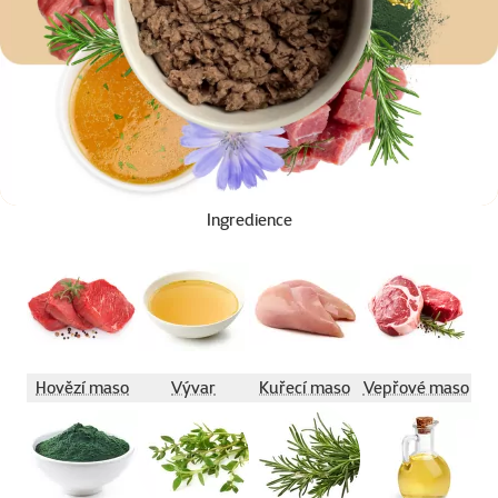
Ingredience
Hovězí maso
Vývar
Kuřecí maso
Vepřové maso