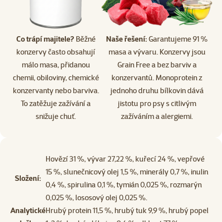
Co trápí majitele?
Běžné
Naše řešení:
Garantujeme 91 %
konzervy často obsahují
masa a vývaru. Konzervy jsou
málo masa, přidanou
Grain Free a bez barviv a
chemii, obiloviny, chemické
konzervantů. Monoprotein z
konzervanty nebo barviva.
jednoho druhu bílkovin dává
To zatěžuje zažívání a
jistotu pro psy s citlivým
snižuje chuť.
zažíváním a alergiemi.
Hovězí 31 %, vývar 27,22 %, kuřecí 24 %, vepřové
15 %, slunečnicový olej 1,5 %, minerály 0,7 %, inulin
Složení:
0,4 %, spirulina 0,1 %, tymián 0,025 %, rozmarýn
0,025 %, lososový olej 0,025 %.
Analytické
Hrubý protein 11,5 %, hrubý tuk 9,9 %, hrubý popel