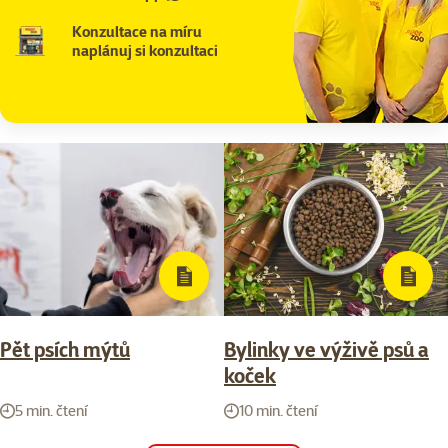
Konzultace na míru
naplánuj si konzultaci
Pět psích mýtů
Bylinky ve výživě psů a
koček
5 min. čtení
10 min. čtení