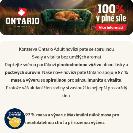
superzoo.product.detail.content
Konzerva Ontario Adult hovězí pate se spirulinou
Svaly a vitalita bez umělých aromat
Dopřejte svému parťákovi
plnohodnotnou výživu
plnou lásky a
poctivých surovin
. Naše nové hovězí pate Ontario spojuje
97 %
masa
a
vývaru
se
spirulinou
pro silnou
imunitu
a
vitalitu
.
Protože váš aktivní člen rodiny si zaslouží to nejlepší pro každý
den.
97 % masa a vývaru: Maximální nálož masa pro
neodolatelnou chuť a přirozenou výživu.