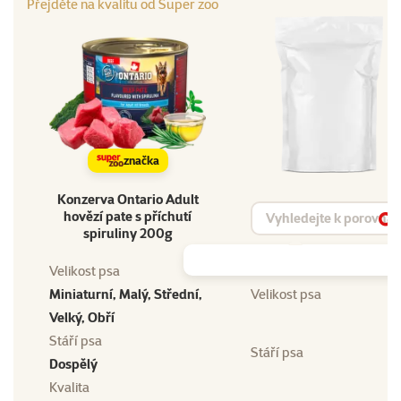
Přejděte na kvalitu od Super zoo
značka
Konzerva Ontario Adult
Vyhledat produkt
hovězí pate s příchutí
Vy
spiruliny 200g
Velikost psa
Miniaturní, Malý, Střední,
Velikost psa
Velký, Obří
Stáří psa
Stáří psa
Dospělý
Kvalita