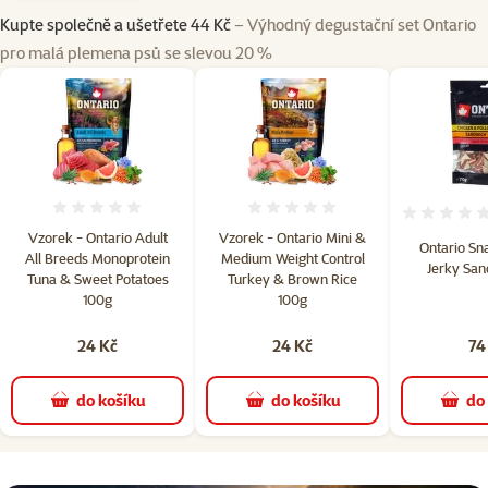
Kupte společně a ušetřete 44 Kč
– Výhodný degustační set Ontario
pro malá plemena psů se slevou 20 %
Hodnocení 0%
Hodnocení 0%
Vzorek - Ontario Adult
Vzorek - Ontario Mini &
Ontario Sn
All Breeds Monoprotein
Medium Weight Control
Jerky San
Tuna & Sweet Potatoes
Turkey & Brown Rice
100g
100g
24 Kč
24 Kč
74
do košíku
do košíku
do