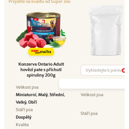
Přejděte na kvalitu od Super zoo
značka
Konzerva Ontario Adult
Vyhledat produkt
hovězí pate s příchutí
Vy
spiruliny 200g
Velikost psa
Miniaturní, Malý, Střední,
Velikost psa
Velký, Obří
Stáří psa
Stáří psa
Dospělý
Kvalita