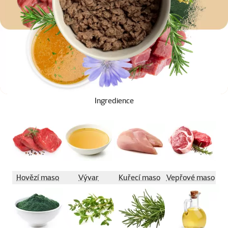
Ingredience
Hovězí maso
Vývar
Kuřecí maso
Vepřové maso