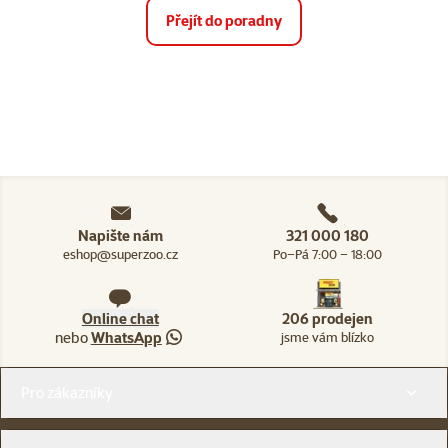
Přejít do poradny
Napište nám
321 000 180
eshop@superzoo.cz
Po–Pá 7:00 – 18:00
Online chat
206 prodejen
nebo
WhatsApp
jsme vám blízko
Menu v patičce
Pro zákazníky