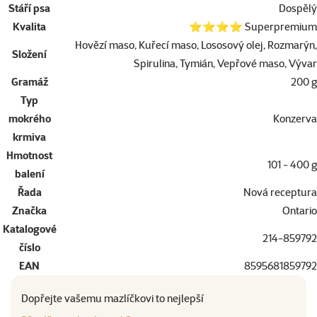
Stáří psa
Dospělý
Kvalita
⭐⭐⭐⭐ Superpremium
Hovězí maso, Kuřecí maso, Lososový olej, Rozmarýn,
Složení
Spirulina, Tymián, Vepřové maso, Vývar
Gramáž
200 g
Typ
mokrého
Konzerva
krmiva
Hmotnost
101 - 400 g
balení
Řada
Nová receptura
Značka
Ontario
Katalogové
214-859792
číslo
EAN
8595681859792
Dopřejte vašemu mazlíčkovi to nejlepší