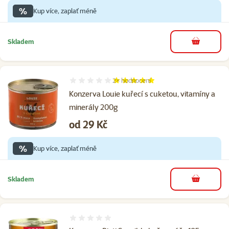
%
Kup více, zaplať méně
Skladem
do košíku
2×
hodnocení
Hodnocení 100%, počet hodnocení: 2
Konzerva Louie kuřecí s cuketou, vitamíny a
minerály 200g
Cena
od 29 Kč
%
Kup více, zaplať méně
Skladem
do košíku
Hodnocení 0%