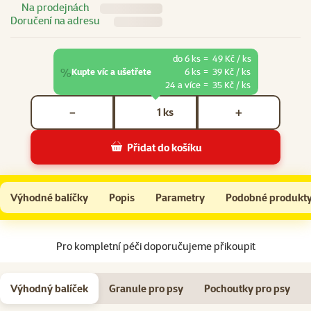
Na prodejnách
Doručení na adresu
do 6 ks
=
49 Kč / ks
%
Kupte víc a ušetřete
6 ks
=
39 Kč / ks
24 a více
=
35 Kč / ks
Počet kusů *
ks
−
+
Přidat do košíku
Konzerva Ontario Adult hovězí pate s příchutí spiruliny 200g
Do košíku
Výhodné balíčky
Popis
Parametry
Podobné produkt
Na začátek stránky
Pro kompletní péči doporučujeme přikoupit
Výhodný balíček
Granule pro psy
Pochoutky pro psy