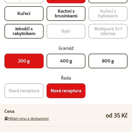
Kachní s
Kuřecí s
Kuřecí
brusinkami
bylinkami
Jehněčí s
Multipack 5+1
Rybí
rakytníkem
zdarma
Gramáž
200 g
400 g
800 g
Řada
Stará receptura
Nová receptura
Cena
od 35 Kč
Hlídat cenu a dostupnost