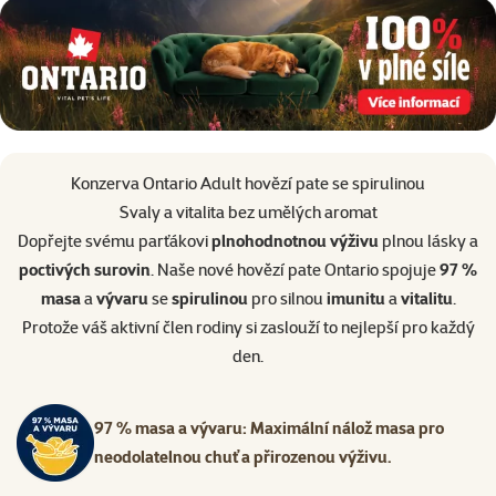
superzoo.product.detail.content
Konzerva Ontario Adult hovězí pate se spirulinou
Svaly a vitalita bez umělých aromat
Dopřejte svému parťákovi
plnohodnotnou výživu
plnou lásky a
poctivých surovin
. Naše nové hovězí pate Ontario spojuje
97 %
masa
a
vývaru
se
spirulinou
pro silnou
imunitu
a
vitalitu
.
Protože váš aktivní člen rodiny si zaslouží to nejlepší pro každý
den.
97 % masa a vývaru: Maximální nálož masa pro
neodolatelnou chuť a přirozenou výživu.