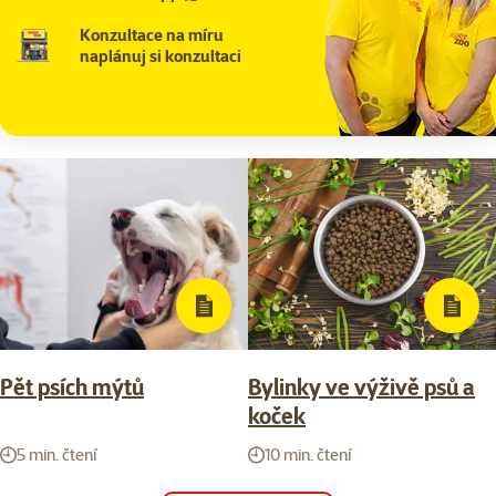
Konzultace na míru
naplánuj si konzultaci
Pět psích mýtů
Bylinky ve výživě psů a
koček
5 min. čtení
10 min. čtení