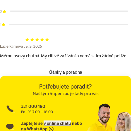
2
1
Hodnocení 100%
Lucie Klimová ,
5. 5. 2026
Mému psovy chutná. My citlivé zažívání a nemá s tím žádné potíže.
Články a poradna
Potřebujete poradit?
Náš tým Super zoo je tady pro vás
321 000 180
Po–Pá 7:00 – 18:00
Zeptejte se
v online chatu
nebo
na
WhatsApp