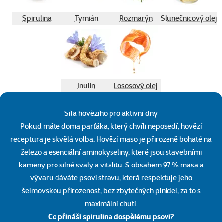
Spirulina
Tymián
Rozmarýn
Slunečnicový olej
Inulin
Lososový olej
Síla hovězího pro aktivní dny
Pokud máte doma parťáka, který chvíli neposedí, hovězí
receptura je skvělá volba. Hovězí maso je přirozeně bohaté na
železo a esenciální aminokyseliny, které jsou stavebními
kameny pro silné svaly a vitalitu. S obsahem 97 % masa a
vývaru dáváte psovi stravu, která respektuje jeho
šelmovskou přirozenost, bez zbytečných plnidel, za to s
maximální chutí.
Co přináší spirulina dospělému psovi?