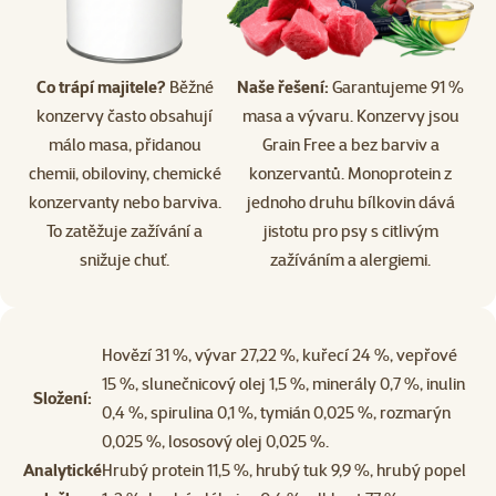
Co trápí majitele?
Běžné
Naše řešení:
Garantujeme 91 %
konzervy často obsahují
masa a vývaru. Konzervy jsou
málo masa, přidanou
Grain Free a bez barviv a
chemii, obiloviny, chemické
konzervantů. Monoprotein z
konzervanty nebo barviva.
jednoho druhu bílkovin dává
To zatěžuje zažívání a
jistotu pro psy s citlivým
snižuje chuť.
zažíváním a alergiemi.
Hovězí 31 %, vývar 27,22 %, kuřecí 24 %, vepřové
15 %, slunečnicový olej 1,5 %, minerály 0,7 %, inulin
Složení:
0,4 %, spirulina 0,1 %, tymián 0,025 %, rozmarýn
0,025 %, lososový olej 0,025 %.
Analytické
Hrubý protein 11,5 %, hrubý tuk 9,9 %, hrubý popel