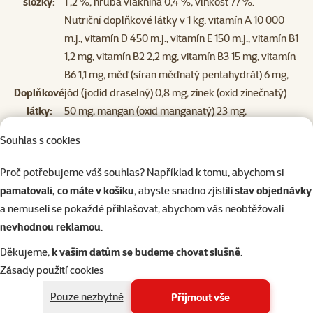
složky:
1 ,2 %, hrubá vláknina 0,4 %, vlhkost 77 %.
Nutriční doplňkové látky v 1 kg: vitamín A 10 000
m.j., vitamín D 450 m.j., vitamín E 150 m.j., vitamín B1
1,2 mg, vitamín B2 2,2 mg, vitamín B3 15 mg, vitamín
B6 1,1 mg, měď (síran měďnatý pentahydrát) 6 mg,
Doplňkové
jód (jodid draselný) 0,8 mg, zinek (oxid zinečnatý)
látky:
50 mg, mangan (oxid manganatý) 23 mg,
cholinchlorid 700 mg, kyselina listová 300 μg.
Souhlas s cookies
Technologické doplňkové látky: guarová guma 9 g.
m.j. = mezinárodní jednotky. Metabolizovatelná
Proč potřebujeme váš souhlas? Například k tomu, abychom si
energie: 1 120 kcal/kg.
pamatovali, co máte v košíku
, abyste snadno zjistili
stav objednávky
a nemuseli se pokaždé přihlašovat, abychom vás neobtěžovali
nevhodnou reklamou
.
Děkujeme,
k vašim datům se budeme chovat slušně
.
Zásady použití cookies
Pouze nezbytné
Přijmout vše