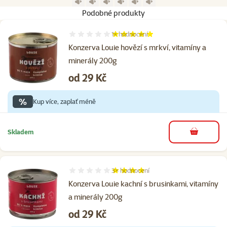
Podobné produkty
1×
hodnocení
Hodnocení 100%, počet hodnocení: 1
Konzerva Louie hovězí s mrkví, vitamíny a
minerály 200g
Cena
od 29 Kč
%
Kup více, zaplať méně
Skladem
do košíku
3×
hodnocení
Hodnocení 80%, počet hodnocení: 3
Konzerva Louie kachní s brusinkami, vitamíny
a minerály 200g
Cena
od 29 Kč