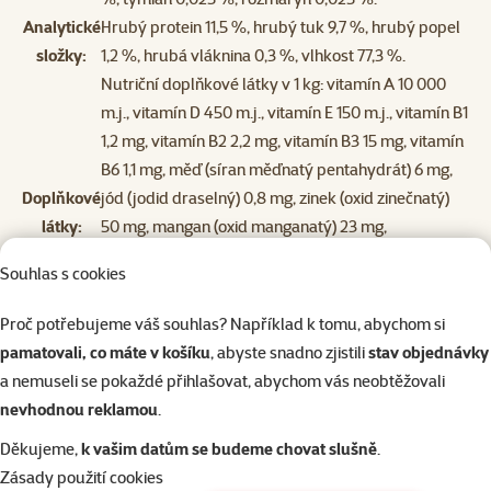
Analytické
Hrubý protein 11,5 %, hrubý tuk 9,7 %, hrubý popel
složky:
1,2 %, hrubá vláknina 0,3 %, vlhkost 77,3 %.
Nutriční doplňkové látky v 1 kg: vitamín A 10 000
m.j., vitamín D 450 m.j., vitamín E 150 m.j., vitamín B1
1,2 mg, vitamín B2 2,2 mg, vitamín B3 15 mg, vitamín
B6 1,1 mg, měď (síran měďnatý pentahydrát) 6 mg,
Doplňkové
jód (jodid draselný) 0,8 mg, zinek (oxid zinečnatý)
látky:
50 mg, mangan (oxid manganatý) 23 mg,
cholinchlorid 700 mg, kyselina listová 300 μg.
Souhlas s cookies
Technologické doplňkové látky: guarová guma 9 g.
m.j. = mezinárodní jednotky. Metabolizovatelná
Proč potřebujeme váš souhlas? Například k tomu, abychom si
energie: 1 090 kcal/kg.
pamatovali, co máte v košíku
, abyste snadno zjistili
stav objednávky
a nemuseli se pokaždé přihlašovat, abychom vás neobtěžovali
nevhodnou reklamou
.
Děkujeme,
k vašim datům se budeme chovat slušně
.
Zásady použití cookies