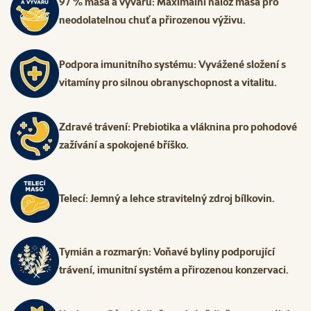
97 % masa a vývaru: Maximální nálož masa pro
neodolatelnou chuť a přirozenou výživu.
Podpora imunitního systému: Vyvážené složení s
vitamíny pro silnou obranyschopnost a vitalitu.
Zdravé trávení: Prebiotika a vláknina pro pohodové
zažívání a spokojené bříško.
Telecí: Jemný a lehce stravitelný zdroj bílkovin.
Tymián a rozmarýn: Voňavé byliny podporující
trávení, imunitní systém a přirozenou konzervaci.