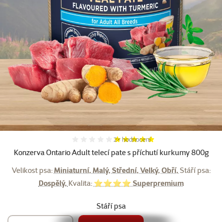
Další fotky
Hodnocení 100%, počet hodnocení:
2×
hodnocení
Konzerva Ontario Adult telecí pate s příchutí kurkumy 800g
Velikost psa:
Miniaturní, Malý, Střední, Velký, Obří,
Stáří psa:
Dospělý,
Kvalita:
⭐⭐⭐⭐ Superpremium
Stáří psa