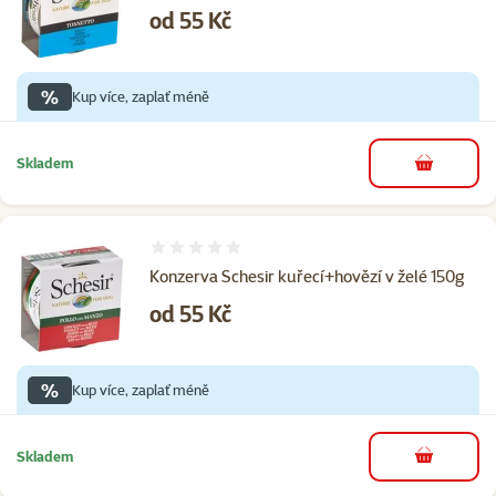
Cena
od 55 Kč
%
Kup více, zaplať méně
Skladem
do košíku
Hodnocení 0%
Konzerva Schesir kuřecí+hovězí v želé 150g
Cena
od 55 Kč
%
Kup více, zaplať méně
Skladem
do košíku