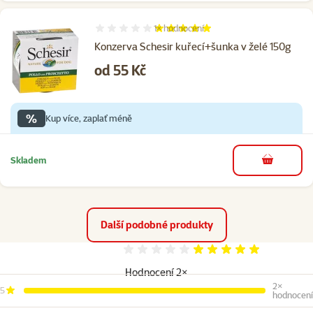
1×
hodnocení
Hodnocení 100%, počet hodnocení: 1
Konzerva Schesir kuřecí+šunka v želé 150g
Cena
od 55 Kč
%
Kup více, zaplať méně
Skladem
do košíku
Další podobné produkty
Hodnocení 100%
Hodnocení 2×
2×
5
hodnocení