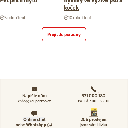
Pět psích mýtů
Bylinky ve výživě psů a
koček
5 min. čtení
10 min. čtení
Přejít do poradny
Napište nám
321 000 180
eshop@superzoo.cz
Po–Pá 7:00 – 18:00
Online chat
206 prodejen
nebo
WhatsApp
jsme vám blízko