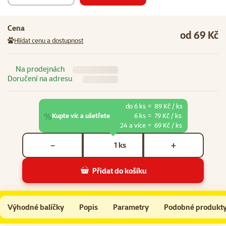
Cena
od 69 Kč
Hlídat cenu a dostupnost
Na prodejnách
Doručení na adresu
do 6 ks
=
89 Kč / ks
%
Kupte víc a ušetřete
6 ks
=
79 Kč / ks
24 a více
=
69 Kč / ks
Počet kusů *
ks
−
+
Přidat do košíku
Konzerva Ontario Adult telecí pate s příchutí kurkumy 800g
Do košíku
Výhodné balíčky
Popis
Parametry
Podobné produkt
Na začátek stránky