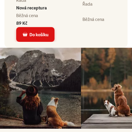
Řada
Řada
Nová receptura
Běžná cena
Běžná cena
89 Kč
Do košíku