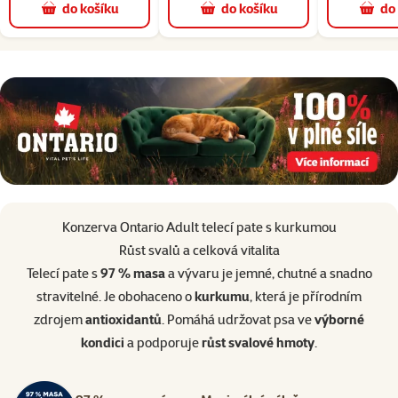
do košíku
do košíku
do
superzoo.product.detail.content
Konzerva Ontario Adult telecí pate s kurkumou
Růst svalů a celková vitalita
Telecí pate s
97 % masa
a vývaru je jemné, chutné a snadno
stravitelné. Je obohaceno o
kurkumu
, která je přírodním
zdrojem
antioxidantů
. Pomáhá udržovat psa ve
výborné
kondici
a podporuje
růst svalové hmoty
.