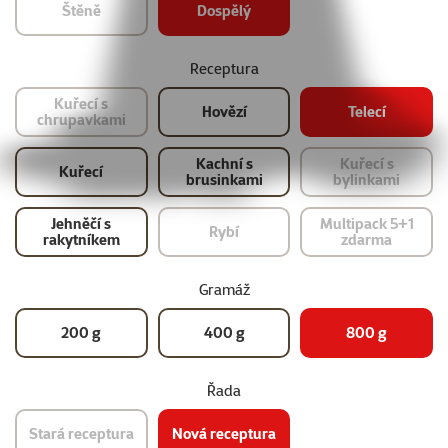
Štěně
Dospělý
Receptura
Kuřecí s
Hovězí
Telecí
chrupavkami
Kachní s
Kuřecí s
Kuřecí
brusinkami
bylinkami
Jehněčí s
Multipack 5+1
Rybí
rakytníkem
zdarma
Gramáž
200 g
400 g
800 g
Řada
Stará receptura
Nová receptura