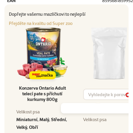
EAN
8595681859952
Dopřejte vašemu mazlíčkovi to nejlepší
Přejděte na kvalitu od Super zoo
značka
Konzerva Ontario Adult
Vyhledat produkt
telecí pate s příchutí
Vy
kurkumy 800g
Velikost psa
Miniaturní, Malý, Střední,
Velikost psa
Velký, Obří