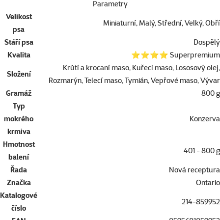
Parametry
Velikost
Miniaturní, Malý, Střední, Velký, Obří
psa
Stáří psa
Dospělý
Kvalita
⭐⭐⭐⭐ Superpremium
Krůtí a krocaní maso, Kuřecí maso, Lososový olej,
Složení
Rozmarýn, Telecí maso, Tymián, Vepřové maso, Vývar
Gramáž
800 g
Typ
mokrého
Konzerva
krmiva
Hmotnost
401 - 800 g
balení
Řada
Nová receptura
Značka
Ontario
Katalogové
214-859952
číslo