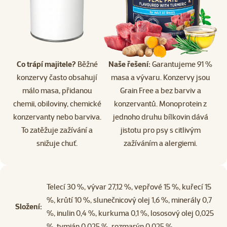
Co trápí majitele?
Běžné
Naše řešení:
Garantujeme 91 %
konzervy často obsahují
masa a vývaru. Konzervy jsou
málo masa, přidanou
Grain Free a bez barviv a
chemii, obiloviny, chemické
konzervantů. Monoprotein z
konzervanty nebo barviva.
jednoho druhu bílkovin dává
To zatěžuje zažívání a
jistotu pro psy s citlivým
snižuje chuť.
zažíváním a alergiemi.
Telecí 30 %, vývar 27,12 %, vepřové 15 %, kuřecí 15
%, krůtí 10 %, slunečnicový olej 1,6 %, minerály 0,7
Složení:
%, inulin 0,4 %, kurkuma 0,1 %, lososový olej 0,025
%, tymián 0,025 %, rozmarýn 0,025 %.