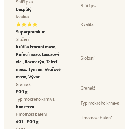
Stáří psa
Stáří psa
Dospělý
Kvalita
⭐⭐⭐⭐
Kvalita
Superpremium
Složení
Krůtí a krocaní maso,
Kuřecí maso, Lososový
Složení
olej, Rozmarýn, Telecí
maso, Tymián, Vepřové
maso, Vývar
Gramáž
Gramáž
800 g
Typ mokrého krmiva
Typ mokrého krmiva
Konzerva
Hmotnost balení
Hmotnost balení
401 - 800 g