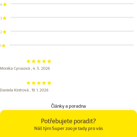
4
3
2
1
Hodnocení 100%
Monika Cyrusová ,
4. 5. 2026
Hodnocení 100%
Daniela Kintrová ,
19. 1. 2026
Články a poradna
Potřebujete poradit?
Náš tým Super zoo je tady pro vás