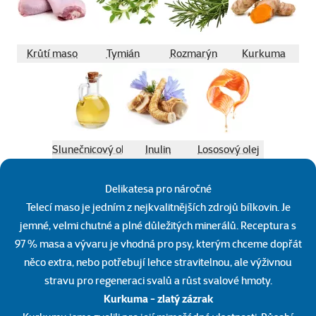
Krůtí maso
Tymián
Rozmarýn
Kurkuma
Slunečnicový olej
Inulin
Lososový olej
Delikatesa pro náročné
Telecí maso je jedním z nejkvalitnějších zdrojů bílkovin. Je
jemné, velmi chutné a plné důležitých minerálů. Receptura s
97 % masa a vývaru je vhodná pro psy, kterým chceme dopřát
něco extra, nebo potřebují lehce stravitelnou, ale výživnou
stravu pro regeneraci svalů a růst svalové hmoty.
Kurkuma - zlatý zázrak