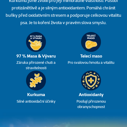
Kurkumu jsme zvolili pro její mimořádné vlastnosti. Působí
protizánětlivě a je silným antioxidantem. Pomáhá chránit
buňky před oxidativním stresem a podporuje celkovou vitalitu
psa. Je to koření života v pravém slova smyslu.
97 % Masa & Vývaru
Telecí maso
Záruka přirozené chuti a
Pro svalovou hmotu a vitalitu
stravitelnosti
Kurkuma
Antioxidanty
Silné antioxidační účinky
Posilují přirozenou
obranyschopnost