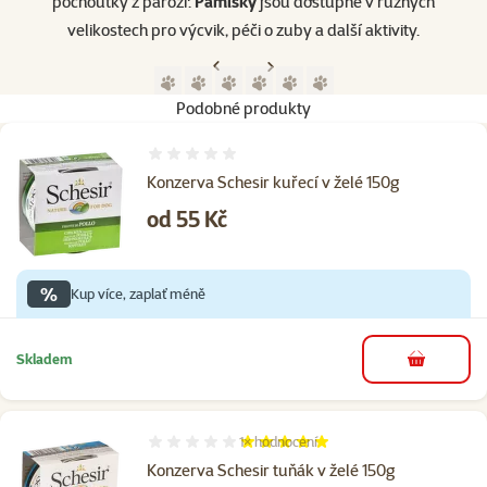
pochoutky z paroží.
Pamlsky
jsou dostupné v různých
velikostech pro výcvik, péči o zuby a další aktivity.​
Předchozí strana
Následující strana
Přejít na stranu 1
Přejít na stranu 2
Přejít na stranu 3
Přejít na stranu 4
Přejít na stranu 5
Přejít na stranu 6
Podobné produkty
Hodnocení 0%
Konzerva Schesir kuřecí v želé 150g
Cena
od 55 Kč
%
Kup více, zaplať méně
Skladem
do košíku
1×
hodnocení
Hodnocení 100%, počet hodnocení: 1
Konzerva Schesir tuňák v želé 150g