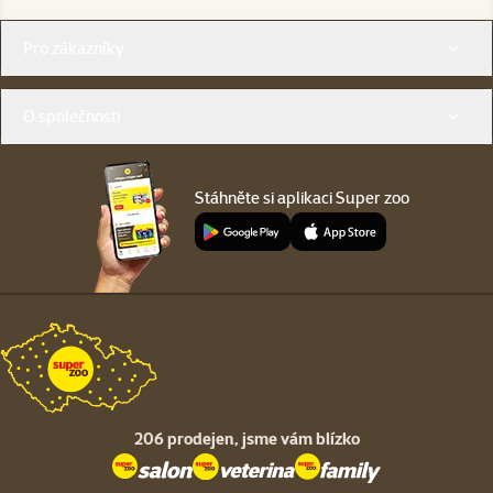
Menu v patičce
Pro zákazníky
O společnosti
Stáhněte si aplikaci Super zoo
206 prodejen,
jsme vám blízko