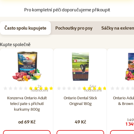
Pro kompletní péči doporučujeme přikoupit
Často spolu kupujete
Pochoutky pro psy
Sáčky na exkre
Kupte společně
2×
54×
Hodnocení 100%, počet hodnocení: 2
Hodnocení 94%, počet hodn
hodnocení
hodnocení
Konzerva Ontario Adult
Ontario Dental Stick
Ontario Adul
telecí pate s příchutí
Original 180g
& Brown 
kurkumy 800g
1 49
od 69 Kč
49 Kč
1 34