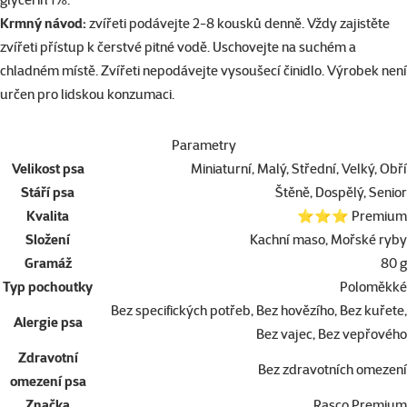
Krmný návod:
zvířeti podávejte 2-8 kousků denně. Vždy zajistěte
zvířeti přístup k čerstvé pitné vodě. Uschovejte na suchém a
chladném místě. Zvířeti nepodávejte vysoušecí činidlo. Výrobek není
určen pro lidskou konzumaci.
Parametry
Velikost psa
Miniaturní, Malý, Střední, Velký, Obří
Stáří psa
Štěně, Dospělý, Senior
Kvalita
⭐⭐⭐ Premium
Složení
Kachní maso, Mořské ryby
Gramáž
80 g
Typ pochoutky
Poloměkké
Bez specifických potřeb, Bez hovězího, Bez kuřete,
Alergie psa
Bez vajec, Bez vepřového
Zdravotní
Bez zdravotních omezení
omezení psa
Značka
Rasco Premium