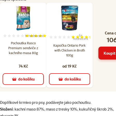
Cena 
6×
1×
hodnocení
Hodnocení 100%, počet hodnocení: 1
106
Hodnocení 87%, počet hodn
hodnocení
Pochoutka Rasco
Kapsička Ontario Pork
Premium sendviče z
with Chicken in Broth
Koupit 
kachního masa 80g
100g
74 Kč
od 19 Kč
do košíku
do košíku
superzoo.product.detail.content
Doplňkové krmivo pro psy, podávejte jako pochoutku.
Složení:
kachní maso 87%, maso z tresky 10%, kukuřičný škrob 2%,
glycerin 1%.