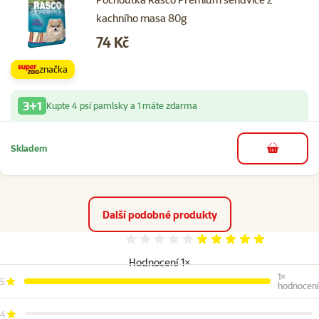
kachního masa 80g
Cena
74 Kč
značka
3+1
Kupte 4 psí pamlsky a 1 máte zdarma
Skladem
do košíku
Další podobné produkty
Hodnocení 100%
Hodnocení 1×
1×
5
hodnocení
4