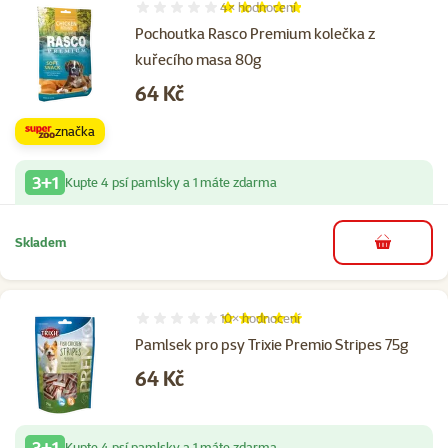
4×
hodnocení
Hodnocení 95%, počet hodnocení: 4
Pochoutka Rasco Premium kolečka z
kuřecího masa 80g
Cena
64 Kč
značka
3+1
Kupte 4 psí pamlsky a 1 máte zdarma
Skladem
do košíku
10×
hodnocení
Hodnocení 100%, počet hodnocení: 10
Pamlsek pro psy Trixie Premio Stripes 75g
Cena
64 Kč
3+1
Kupte 4 psí pamlsky a 1 máte zdarma