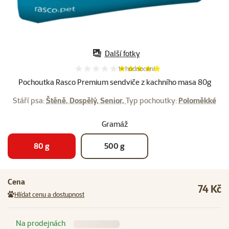
Další fotky
Hodnocení 100%, počet hodnocení:
1×
hodnocení
Pochoutka Rasco Premium sendviče z kachního masa 80g
Stáří psa:
Štěně, Dospělý, Senior,
Typ pochoutky:
Poloměkké
Gramáž
80 g
500 g
Cena
74 Kč
Hlídat cenu a dostupnost
Na prodejnách