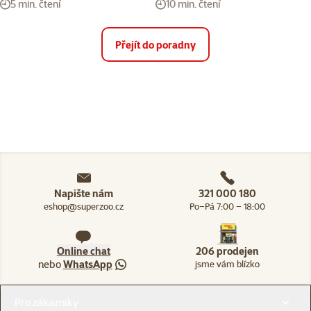
5 min. čtení
10 min. čtení
Přejít do poradny
Napište nám
321 000 180
eshop@superzoo.cz
Po–Pá 7:00 – 18:00
Online chat
206 prodejen
nebo
WhatsApp
jsme vám blízko
Menu v patičce
Pro zákazníky