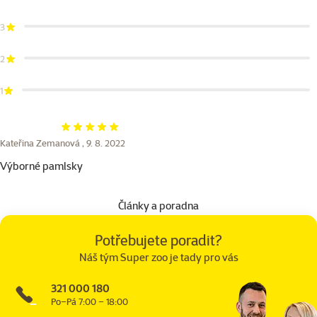
3
2
1
Hodnocení 100%
Kateřina Zemanová ,
9. 8. 2022
Výborné pamlsky
Články a poradna
Potřebujete poradit?
Náš tým Super zoo je tady pro vás
321 000 180
Po–Pá 7:00 – 18:00