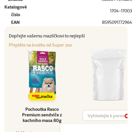
Katalogové
1704-17003
číslo
EAN
8595091772964
Dopřejte vašemu mazlíčkovi to nejlepší
Přejděte na kvalitu od Super zoo
značka
Pochoutka Rasco
Vyhledat produkt
Premium sendviče z
Vy
kachního masa 80g