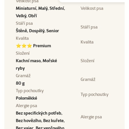
Velikost psa
Miniaturní, Malý, Střední,
Velikost psa
Velký, Obří
Stáří psa
Stáří psa
Štěně, Dospělý, Senior
Kvalita
Kvalita
⭐⭐⭐ Premium
Složení
Kachní maso, Mořské
Složení
ryby
Gramáž
Gramáž
80 g
Typ pochoutky
Typ pochoutky
Poloměkké
Alergie psa
Bez specifických potřeb,
Alergie psa
Bez hovězího, Bez kuřete,
Bez vajec, Bez vepřového