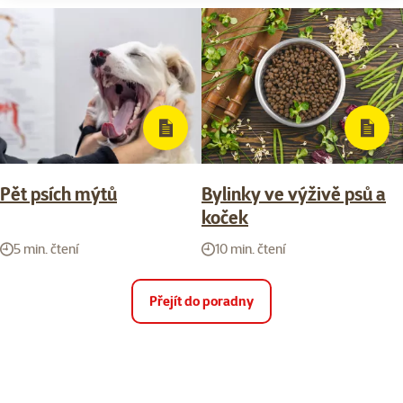
Pět psích mýtů
Bylinky ve výživě psů a
koček
5 min. čtení
10 min. čtení
Přejít do poradny