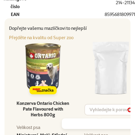
214-21134
číslo
EAN
8595681809971
Dopřejte vašemu mazlíčkovi to nejlepší
Přejděte na kvalitu od Super zoo
značka
Konzerva Ontario Chicken
Vyhledat produkt
Pate Flavoured with
Vy
Herbs 800g
Velikost psa