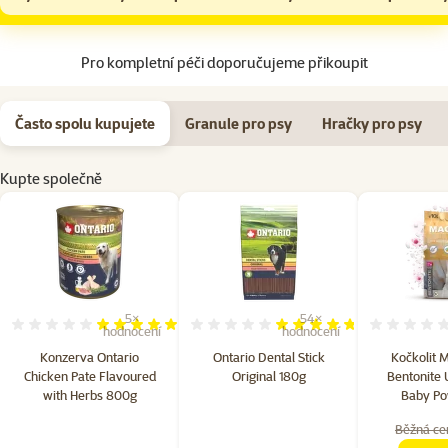
Na začátek stránky
Pro kompletní péči doporučujeme přikoupit
Často spolu kupujete
Granule pro psy
Hračky pro psy
Kupte společně
5×
54×
Hodnocení 96%, počet hodnocení: 5
Hodnocení 94%, počet hodn
hodnocení
hodnocení
Konzerva Ontario
Ontario Dental Stick
Kočkolit M
Chicken Pate Flavoured
Original 180g
Bentonite 
with Herbs 800g
Baby Po
Běžná ce