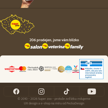
206 prodejen,
jsme vám blízko
© 2010 - 2026 Super zoo - protože zvířátka milujeme
UX design
a
e-shop na míru
od
PeckaDesign