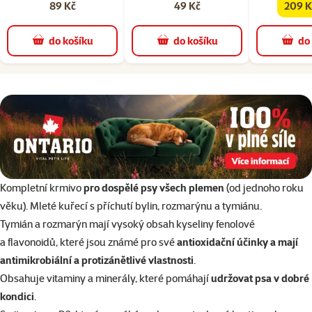
89 Kč
49 Kč
209 K
famil
do košíku
do košíku
do
superzoo.product.detail.content
Kompletní krmivo
pro dospělé psy všech plemen
(od jednoho roku
věku). Mleté kuřecí s příchutí bylin, rozmarýnu a tymiánu.
Tymián a rozmarýn mají vysoký obsah kyseliny fenolové
a flavonoidů, které jsou známé pro své
antioxidační účinky a mají
antimikrobiální a protizánětlivé vlastnosti
.
Obsahuje vitaminy a minerály, které pomáhají
udržovat psa v dobré
kondici
.