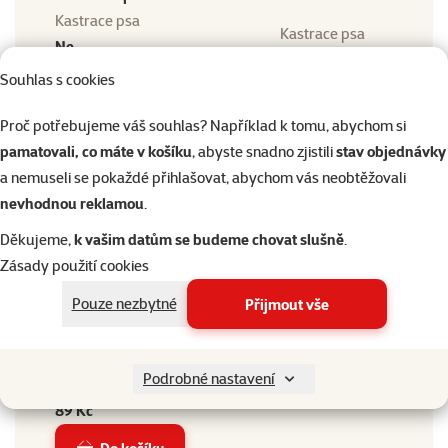
Kastrace psa
Kastrace psa
Ne
Alergie psa
Souhlas s cookies
Bez specifických potřeb,
Bez lepku (gluten free),
Alergie psa
Proč potřebujeme váš souhlas? Například k tomu, abychom si
Bez obilovin (grain free),
pamatovali, co máte v košíku
, abyste snadno zjistili
stav objednávky
Bez vajec
a nemuseli se pokaždé přihlašovat, abychom vás neobtěžovali
Styl života psa
nevhodnou reklamou
.
Pohodář a gaučák, Běžný
Děkujeme,
k vašim datům se budeme chovat slušně
.
Styl života psa
denní pohyb, Aktivní
Zásady použití cookies
sportovec
Pouze nezbytné
Přijmout vše
Zdravotní omezení psa
Bez zdravotních omezení,
Zdravotní omezení psa
Oslabená imunita
Podrobné nastavení
Běžná cena
Běžná cena
89 Kč