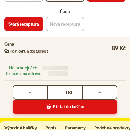
Řada
Stará receptura
Nová receptura
Cena
89 Kč
Hlídat cenu a dostupnost
Na prodejnách
Doručení na adresu
Počet kusů *
ks
−
+
Přidat do košíku
Konzerva Ontario Chicken Pate Flavoured with Herbs 800g
Do košíku
Výhodné balíčky
Popis
Parametry
Podobné produkt