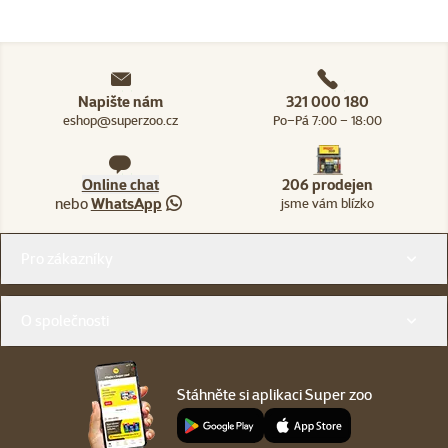
Napište nám
321 000 180
eshop@superzoo.cz
Po–Pá 7:00 – 18:00
Online chat
206 prodejen
nebo
WhatsApp
jsme vám blízko
Menu v patičce
Pro zákazníky
O společnosti
Stáhněte si aplikaci Super zoo