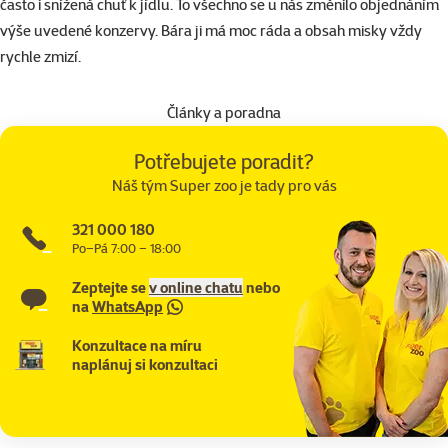
často i snížená chuť k jídlu. To všechno se u nás změnilo objednáním
výše uvedené konzervy. Bára ji má moc ráda a obsah misky vždy
rychle zmizí.
Články a poradna
Potřebujete poradit?
Náš tým Super zoo je tady pro vás
321 000 180
Po–Pá 7:00 – 18:00
Zeptejte se
v online chatu
nebo
na
WhatsApp
Konzultace na míru
naplánuj si konzultaci