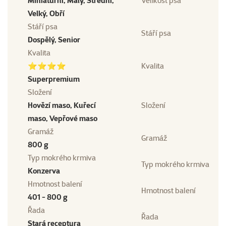
Miniaturní, Malý, Střední,
Velikost psa
Velký, Obří
Stáří psa
Stáří psa
Dospělý, Senior
Kvalita
⭐⭐⭐⭐
Kvalita
Superpremium
Složení
Hovězí maso, Kuřecí
Složení
maso, Vepřové maso
Gramáž
Gramáž
800 g
Typ mokrého krmiva
Typ mokrého krmiva
Konzerva
Hmotnost balení
Hmotnost balení
401 - 800 g
Řada
Řada
Stará receptura