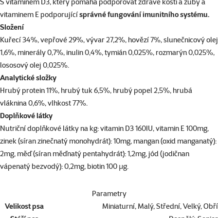
S vitaminem D3, který pomáhá podporovat zdravé kosti a zuby a
vitaminem E podporující
správné fungování imunitního systému.
Složení
Kuřecí 34%, vepřové 29%, vývar 27,2%, hovězí 7%, slunečnicový olej
1,6%, minerály 0,7%, inulin 0,4%, tymián 0,025%, rozmarýn 0,025%,
lososový olej 0,025%.
Analytické složky
Hrubý protein 11%, hrubý tuk 6,5%, hrubý popel 2,5%, hrubá
vláknina 0,6%, vlhkost 77%.
Doplňkové látky
Nutriční doplňkové látky na kg: vitamin D3 160IU, vitamin E 100mg,
zinek (síran zinečnatý monohydrát): 10mg, mangan (oxid manganatý):
2mg, měď (síran měďnatý pentahydrát): 1,2mg, jód (jodičnan
vápenatý bezvodý): 0,2mg, biotin 100 µg.
Parametry
Velikost psa
Miniaturní, Malý, Střední, Velký, Obří