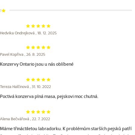
1
Hodnocení 100%
Hedvika Ondrejková ,
18. 12. 2025
Hodnocení 100%
Pavel Kopřiva ,
26. 8. 2025
Konzervy Ontario jsou u nás oblíbené
Hodnocení 100%
Tereza Halčinová ,
31. 10. 2022
Poctivá konzerva plná masa, pejskovi moc chutná.
Hodnocení 100%
Alena Bečvářová ,
22. 7. 2022
Máme třináctiletou labradorku. K problémům starších pejsků patří