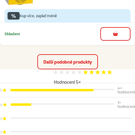
%
Kup více, zaplať méně
Skladem
do košíku
Další podobné produkty
Hodnocení 96%
Hodnocení 5×
4×
5
hodnocení
1×
4
hodnocení
3
2