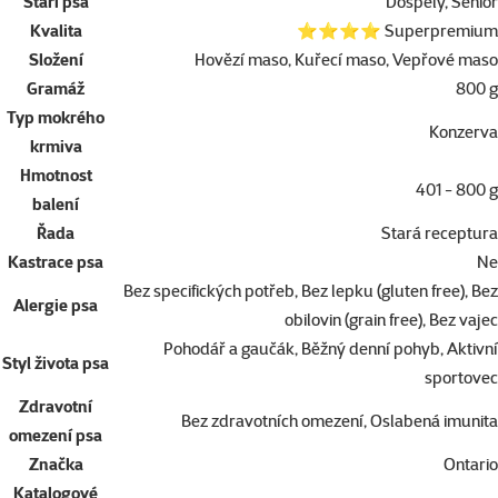
Stáří psa
Dospělý, Senior
Kvalita
⭐⭐⭐⭐ Superpremium
Složení
Hovězí maso, Kuřecí maso, Vepřové maso
Gramáž
800 g
Typ mokrého
Konzerva
krmiva
Hmotnost
401 - 800 g
balení
Řada
Stará receptura
Kastrace psa
Ne
Bez specifických potřeb, Bez lepku (gluten free), Bez
Alergie psa
obilovin (grain free), Bez vajec
Pohodář a gaučák, Běžný denní pohyb, Aktivní
Styl života psa
sportovec
Zdravotní
Bez zdravotních omezení, Oslabená imunita
omezení psa
Značka
Ontario
Katalogové