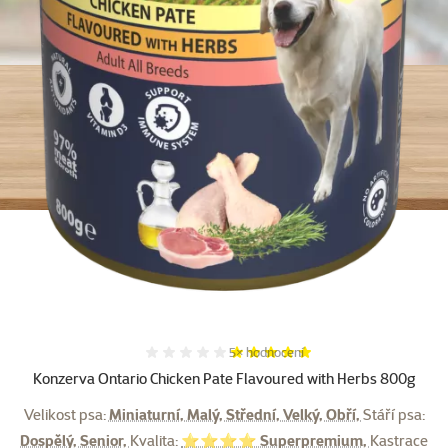
Hodnocení 96%, počet hodnocení:
5×
hodnocení
Konzerva Ontario Chicken Pate Flavoured with Herbs 800g
Velikost psa:
Miniaturní, Malý, Střední, Velký, Obří,
Stáří psa:
Dospělý, Senior,
Kvalita:
⭐⭐⭐⭐ Superpremium,
Kastrace