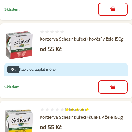
Skladem
do košíku
Hodnocení 0%
Konzerva Schesir kuřecí+hovězí v želé 150g
Cena
od 55 Kč
%
Kup více, zaplať méně
Skladem
do košíku
1×
hodnocení
Hodnocení 100%, počet hodnocení: 1
Konzerva Schesir kuřecí+šunka v želé 150g
Cena
od 55 Kč