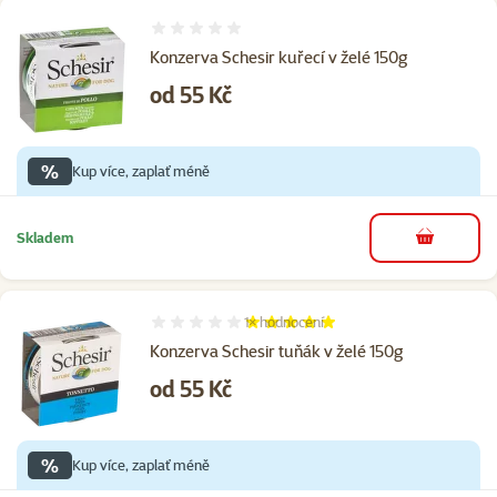
Hodnocení 0%
Konzerva Schesir kuřecí v želé 150g
Cena
od 55 Kč
%
Kup více, zaplať méně
Skladem
do košíku
1×
hodnocení
Hodnocení 100%, počet hodnocení: 1
Konzerva Schesir tuňák v želé 150g
Cena
od 55 Kč
%
Kup více, zaplať méně