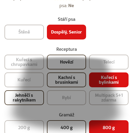
psa:
Ne
Stáří psa
Štěně
Dospělý, Senior
Receptura
Kuřecí s
Hovězí
Telecí
chrupavkami
Kachní s
Kuřecí s
Kuřecí
brusinkami
bylinkami
Jehněčí s
Multipack 5+1
Rybí
rakytníkem
zdarma
Gramáž
200 g
400 g
800 g