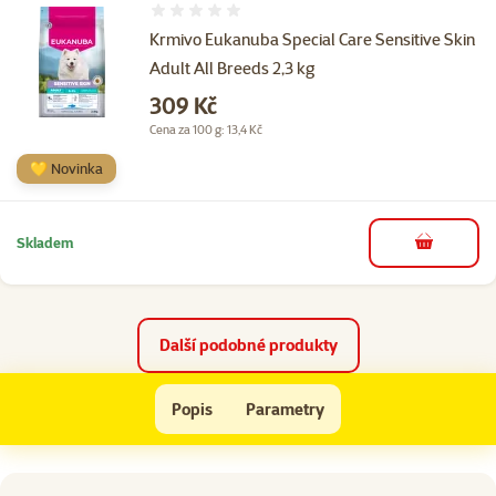
Hodnocení 0%
Krmivo Eukanuba Special Care Sensitive Skin
Adult All Breeds 2,3 kg
Cena
309 Kč
Cena za 100 g: 13,4 Kč
💛 Novinka
Skladem
do košíku
Další podobné produkty
Krmivo EUKANUBA Special Care Adult Working a Endurance 19 kg
Popis
Parametry
Na začátek stránky
superzoo.product.detail.content