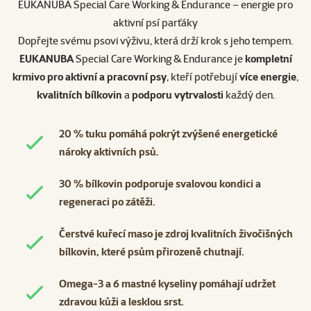
EUKANUBA Special Care Working & Endurance – energie pro
aktivní psí parťáky
Dopřejte svému psovi výživu, která drží krok s jeho tempem.
EUKANUBA
Special Care Working & Endurance je
kompletní
krmivo pro aktivní a pracovní psy
, kteří potřebují
více energie
,
kvalitních bílkovin
a
podporu vytrvalosti
každý den.
20 % tuku pomáhá pokrýt zvýšené energetické
nároky aktivních psů.
30 % bílkovin podporuje svalovou kondici a
regeneraci po zátěži.
Čerstvé kuřecí maso je zdroj kvalitních živočišných
bílkovin, které psům přirozeně chutnají.
Omega-3 a 6 mastné kyseliny pomáhají udržet
zdravou kůži a lesklou srst.