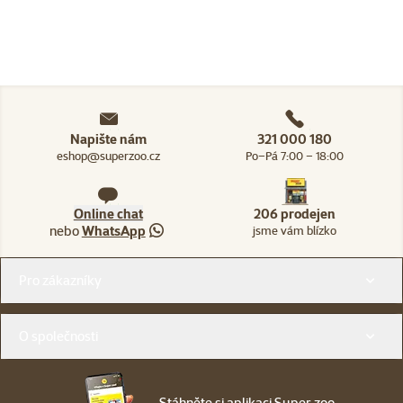
Napište nám
321 000 180
eshop@superzoo.cz
Po–Pá 7:00 – 18:00
Online chat
206 prodejen
nebo
WhatsApp
jsme vám blízko
Menu v patičce
Pro zákazníky
O společnosti
Stáhněte si aplikaci Super zoo