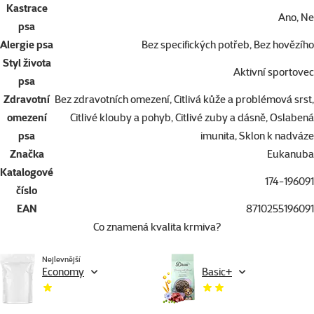
Kastrace
Ano, Ne
psa
Alergie psa
Bez specifických potřeb, Bez hovězího
Styl života
Aktivní sportovec
psa
Zdravotní
Bez zdravotních omezení, Citlivá kůže a problémová srst,
omezení
Citlivé klouby a pohyb, Citlivé zuby a dásně, Oslabená
psa
imunita, Sklon k nadváze
Značka
Eukanuba
Katalogové
174-196091
číslo
EAN
8710255196091
Co znamená kvalita krmiva?
Nejlevnější
Economy
Basic+