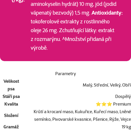
aminokyselin hydrát) 10 mg, jód (jodid
vápenatý bezvodý) 1,5 mg.
Antioxidanty:
tokoferolové extrakty z rostlinného
oleje 26 mg. Zchutňující látky: extrakt
z rozmarýnu. ^Množství přidaná při
výrobě.
Parametry
Velikost
Malý, Střední, Velký, Obří
psa
Stáří psa
Dospělý
Kvalita
⭐⭐⭐ Premium
Krůtí a krocaní maso, Kukuřice, Kuřecí maso, Lněné
Složení
semínko, Pivovarské kvasnice, Pšenice, Rýže, Vejce
Gramáž
19 kg