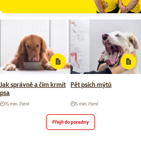
Jak správně a čím krmit
Pět psích mýtů
psa
15 min. čtení
5 min. čtení
Přejít do poradny