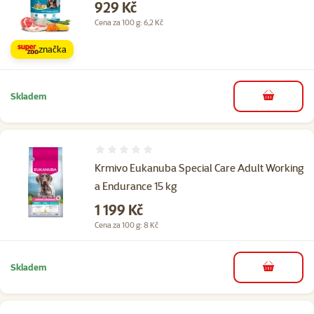
Cena
929 Kč
Cena za 100 g: 6,2 Kč
značka
Skladem
do košíku
Hodnocení 0%
Krmivo Eukanuba Special Care Adult Working
a Endurance 15 kg
Cena
1 199 Kč
Cena za 100 g: 8 Kč
Skladem
do košíku