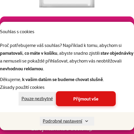
Sušené kuřecí a krůtí (26 % včetně kuřecí
Souhlas s cookies
18 %, přirozený zdroj glukosaminu,
Proč potřebujeme váš souhlas? Například k tomu, abychom si
chondroitinu a taurinu), čerstvé kuřecí (21
pamatovali, co máte v košíku
, abyste snadno zjistili
stav objednávky
%), kukuřice, vepřový tuk, pšenice, rýže,
a nemuseli se pokaždé přihlašovat, abychom vás neobtěžovali
čirok, sušená řepná dužina (2,9 %), kuřecí
nevhodnou reklamou
.
šťáva, rybí moučka, lněné semínko,
Děkujeme,
k vašim datům se budeme chovat slušně
.
minerální látky (včetně
Zásady použití cookies
Složení:
hexametafosforečnanu sodného 0,3 %),
Pouze nezbytné
Přijmout vše
rybí tuk (přirozený zdroj (čeho) omega-3
mastné kyseliny), sušená celá vejce,
sušené pivovarské kvasnice (přírodní
Podrobné nastavení
zdroj vitamínů B a selenu),