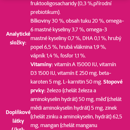
fruktooligosacharidy (0,3 %,přírodní
prebiotikum).
Bílkoviny 30 %, obsah tuku 20 %, omega-
6 mastné kyseliny 3,7 %, omega-3
Analytické
mastné kyseliny 0,7 %, DHA 0,1 %, hrubý
složky:
popel 6,5 %, hrubá vláknina 1,9 %,
vápník 1,4 %, fosfor 1,1 %.
Vitamíny:
vitamín A 15000 IU, vitamín
D3 1500 IU, vitamín E 250 mg, beta-
karoten 5 mg, L-karnitin 50 mg.
Stopové
prvky:
železo (chelát železa a
aminokyselin hydrát) 50 mg, měď (chelát
mědi aminokyselin hydrát) 5 mg, zinek
Doplňkové
(chelát zinku a aminokyselin, hydrát) 62,5
látky
mg, mangan (chelát manganu
(/kg):