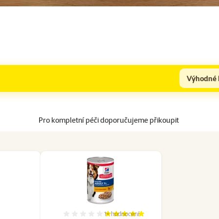
Výhodné 
Pro kompletní péči doporučujeme přikoupit
1×
hodnocení
cení 0%
Hodnocení 100%, počet hodnocení: 1