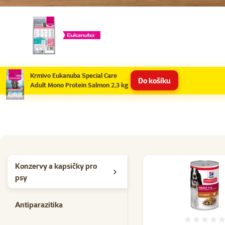
Krmivo Eukanuba Special Care
Do košíku
Adult Mono Protein Salmon 2,3 kg
Konzervy a kapsičky pro
psy
Antiparazitika
Hodno