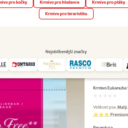
ivo pro kočky
Krmivo pro hlodavce
Krmivo pro ptáky
📱 Stáhněte si novou aplikaci Super zoo.
Více informací
Krmivo pro teraristiku
op
Akce a slevy
Prodejny
Služby
Poradna
Pomá
206
Nejoblíbenější značky
Krmivo Eukanuba Special Care Adult Mono Protein Salmon 2,3 kg
Krmivo Eukanuba S
Hodnocení 
Velikost psa:
Malý,
⭐⭐⭐ Premium
Receptura