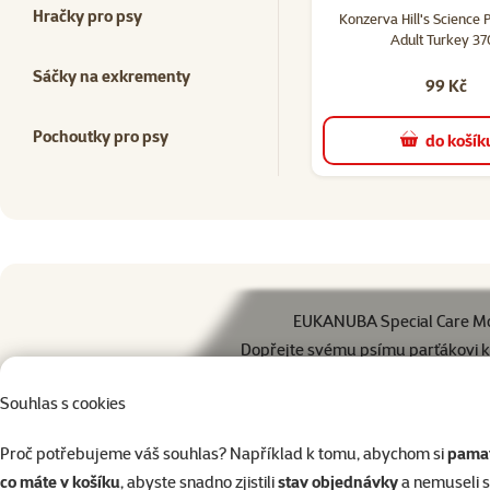
Hračky pro psy
Konzerva Hill's Science 
Adult Turkey 37
Sáčky na exkrementy
99 Kč
Pochoutky pro psy
do košík
superzoo.product.detail.content
EUKANUBA Special Care Mono
Dopřejte svému psímu parťákovi krmi
EUKANUBA Special Care Mono-Protein Salmon je
kompletní
Souhlas s cookies
Proč potřebujeme váš souhlas? Například k tomu, abychom si
pamat
co máte v košíku
, abyste snadno zjistili
stav objednávky
a nemuseli 