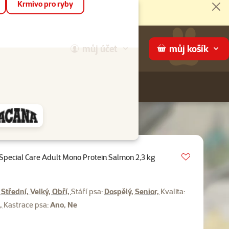
Krmivo pro ryby
Zav
můj
účet
můj
košík
Hledej
háme
Vložit do 
pecial Care Adult Mono Protein Salmon 2,3 kg
0%
 Střední, Velký, Obří,
Stáří psa:
Dospělý, Senior,
Kvalita:
,
Kastrace psa:
Ano, Ne