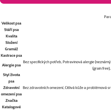
Par
Velikost psa
Stáří psa
Kvalita
Složení
Gramáž
Kastrace psa
Bez specifických potřeb, Potravinová alergie (neznámý a
Alergie psa
(grain free
Styl života
psa
Zdravotní
Bez zdravotních omezení, Citlivá kůže a problémová srst,
omezení psa
Značka
Katalogové