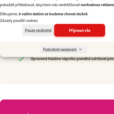
Jeden zdroj živočišných bílkovin – losos pomáhá s
pokaždé přihlašovat, abychom vás neobtěžovali
nevhodnou reklam
Bez obilovin – receptura využívá alternativní zdr
Děkujeme,
k vašim datům se budeme chovat slušně
.
Zásady použití cookies
Podpora citlivého trávení – prebiotika spolu s ř
Pouze nezbytné
Přijmout vše
Kvalitní bílkoviny pro svaly – losos pomáhá udržov
Antioxidanty a vitamin E podporují přirozenou 
Podrobné nastavení
Upravená hladina vápníku pomáhá udržovat pevn