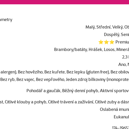
ametry
Malý, Střední, Velký, O
Dospělý, Sen
⭐⭐⭐ Premi
Brambory/batáty, Hrášek, Losos, Miner
2,3
Ano, 
lergen), Bez hovězího, Bez kuřete, Bez lepku (gluten free), Bez obilo
), Bez ryb, Bez vajec, Bez vepřového, Jeden zdroj bílkoviny (monoprote
Pohodář a gaučák, Běžný denní pohyb, Aktivní sporto
 Citlivé klouby a pohyb, Citlivé trávení a zažívání, Citlivé zuby a dás
Oslabená imuni
Eukanu
174-1965