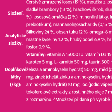
Čerstvě zmrazený losos (19 %), moučka z los
sladké brambory (13 %), hrachový škrob, slu
Složení:
%), lososová omáčka (2 %), minerální látky, 
prebiotikum), mannanoligosacharidy (0,15 %,
Bílkoviny 24 %, obsah tuku 12 %, omega-6 
Analytické
mastné kyseliny 1,2 %, hrubý popel 6,9 %, hr
složky:
fosfor 0,9 %.
Vitamíny:
vitamín A 15000 IU, vitamín D3 15
karoten 5 mg, L-karnitin 50 mg, taurin 500
Doplňkové
železa a aminokyselin hydrát) 50 mg, měď (c
látky
mg, zinek (chelát zinku a aminokyselin, hyd
(/kg):
aminokyselin hydrát) 10 mg, jód (jodid vápe
tokoferolové extrakty z rostlinného oleje 7 
z rozmarýnu. ^Množství přidaná při výrobě.