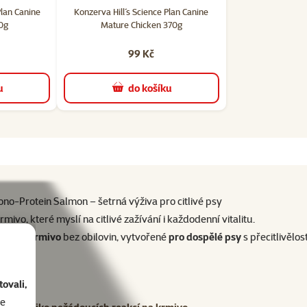
Plan Canine
Konzerva Hill´s Science Plan Canine
0g
Mature Chicken 370g
99 Kč
u
do košíku
-Protein Salmon – šetrná výživa pro citlivé psy
vo, které myslí na citlivé zažívání i každodenní vitalitu.
 suché krmivo
bez obilovin, vytvořené
pro dospělé psy
s přecitlivělos
ovali,
se