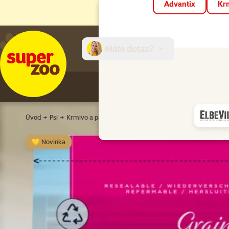
Advantix
Krm
Máte dotaz?
E-sh
Úvod
Psi
Krmivo a pamlsky
Granule pro psy
Pro dospělé psy
💛 Novinka