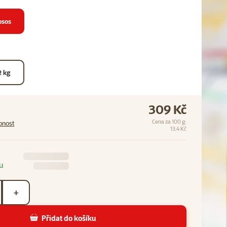
osos
2 kg
309 Kč
Cena za 100 g:
pnost
13,4 Kč
u
+
Přidat do košíku