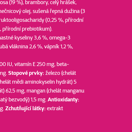
osa (19 %), brambory, celý hrášek,
nečnicový olej, sušená řepná dužina (3
fruktooligosacharidy (0,25 %, přírodní
 přírodní prebiotikum).
mastné kyseliny 3,6 %, omega-3
ubá vláknina 2,6 %, vápník 1,2 %,
00 IU, vitamín E 250 mg, beta-
 mg.
Stopové prvky:
železo (chelát
helát mědi aminokyselin hydrát) 5
rát) 62,5 mg, mangan (chelát manganu
natý bezvodý) 1,5 mg.
Antioxidanty:
mg.
Zchutňující látky:
extrakt