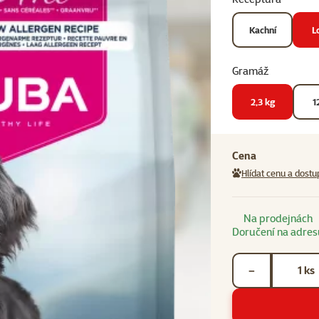
Kachní
L
Gramáž
2,3 kg
1
Cena
Hlídat cenu a dostu
Na prodejnách
Doručení na adres
Počet kusů *
ks
−