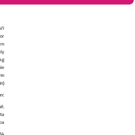
bří
ior
um
ály
 kg
Ne
vin
in)
vec
ně,
ta
ba
34