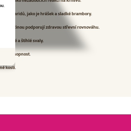
nížit riziko nežádoucích reakcí na krmivo.
ou
.
oje sacharidů, jako je hrášek a sladké brambory.
epnou dužinou podporují zdravou střevní rovnováhu.
at silné a štíhlé svaly.
obranyschopnost.
é kosti.