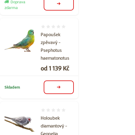
Doprava
detail
zdarma
Hodnocení 0%
Papoušek
zpěvavý -
Psephotus
haematonotus
Cena
od 1 139 Kč
Skladem
detail
Hodnocení 0%
Holoubek
diamantový -
Geopelia