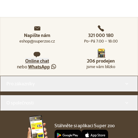
Napište nám
321 000 180
eshop@superzoo.cz
Po–Pá 7:00 – 18:00
Online chat
206 prodejen
nebo
WhatsApp
jsme vám blízko
Menu v patičce
Pro zákazníky
O společnosti
Stáhněte si aplikaci Super zoo