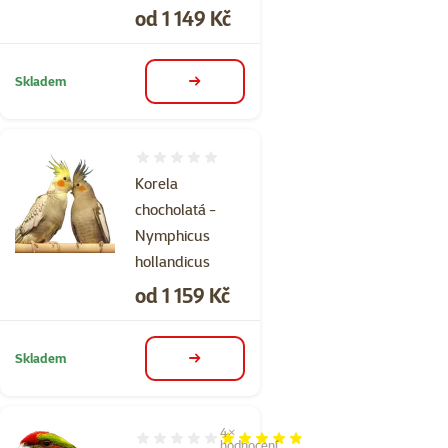
Cena
od 1 149 Kč
Skladem
detail
Hodnocení 0%
Korela
chocholatá -
Nymphicus
hollandicus
Cena
od 1 159 Kč
Skladem
detail
4×
Hodnocení 95%, počet hodnocení: 4
hodnocení