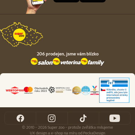
206 prodejen,
jsme vám blízko
© 2010 - 2026 Super zoo - protože zvířátka milujeme
UX design
a
e-shop na míru
od
PeckaDesign