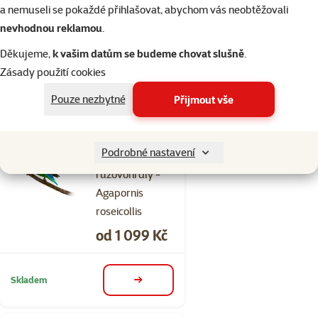
a nemuseli se pokaždé přihlašovat, abychom vás neobtěžovali
personatus
nevhodnou reklamou
.
Cena
od 1 219 Kč
Děkujeme,
k vašim datům se budeme chovat slušně
.
Zásady použití cookies
Skladem
detail
Pouze nezbytné
Přijmout vše
Hodnocení 0%
Podrobné nastavení
Agapornis
růžovohrdlý -
Agapornis
roseicollis
Cena
od 1 099 Kč
Skladem
detail