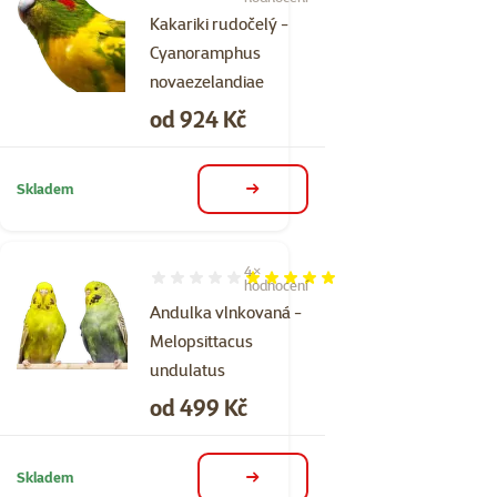
Kakariki rudočelý -
Cyanoramphus
novaezelandiae
Cena
od 924 Kč
Skladem
detail
4×
Hodnocení 100%, počet hodnocení: 4
hodnocení
Andulka vlnkovaná -
Melopsittacus
undulatus
Cena
od 499 Kč
Skladem
detail