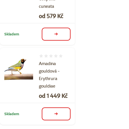
cuneata
Cena
od 579 Kč
Skladem
detail
Hodnocení 0%
Amadina
gouldová -
Erythrura
gouldiae
Cena
od 1 449 Kč
Skladem
detail