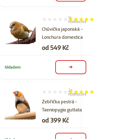
1×
Hodnocení 100%, počet hodnocení: 1
hodnocení
Chůvička japonská -
Lonchura domestica
Cena
od 549 Kč
Skladem
detail
2×
Hodnocení 100%, počet hodnocení: 2
hodnocení
Zebřička pestrá -
Taeniopygia guttata
Cena
od 399 Kč