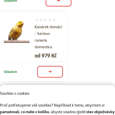
Skladem
detail
Hodnocení 0%
Kanárek domácí
- Serinus
canaria
domestica
Cena
od 979 Kč
Skladem
detail
1×
Souhlas s cookies
Hodnocení 100%, počet hodnocení: 1
hodnocení
Agapornis
Proč potřebujeme váš souhlas? Například k tomu, abychom si
škraboškový -
pamatovali, co máte v košíku
, abyste snadno zjistili
stav objednávky
Agapornis