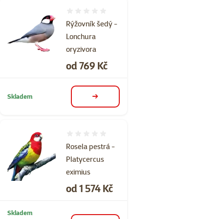
Hodnocení 0%
Rýžovník šedý -
Lonchura
oryzivora
Cena
od 769 Kč
Skladem
detail
Hodnocení 0%
Rosela pestrá -
Platycercus
eximius
Cena
od 1 574 Kč
Skladem