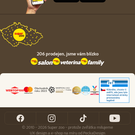
206 prodejen,
jsme vám blízko
© 2010 - 2026 Super zoo - protože zvířátka milujeme
UX design
a
e-shop na míru
od
PeckaDesign