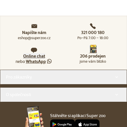
Napište nám
321 000 180
eshop@superzoo.cz
Po–Pá 7:00 – 18:00
Online chat
206 prodejen
nebo
WhatsApp
jsme vám blízko
Menu v patičce
Pro zákazníky
O společnosti
Stáhněte si aplikaci Super zoo