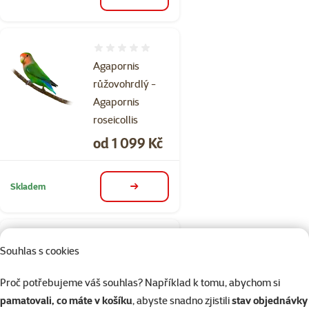
detail
Hodnocení 0%
Agapornis
růžovohrdlý -
Agapornis
roseicollis
Cena
od 1 099 Kč
Skladem
detail
Hodnocení 0%
Souhlas s cookies
Papoušek
zpěvavý -
Proč potřebujeme váš souhlas? Například k tomu, abychom si
Psephotus
pamatovali, co máte v košíku
, abyste snadno zjistili
stav objednávky