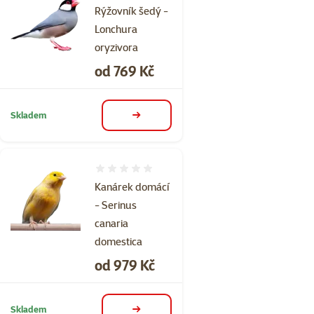
Rýžovník šedý -
Lonchura
oryzivora
Cena
od 769 Kč
Skladem
detail
Hodnocení 0%
Kanárek domácí
- Serinus
canaria
domestica
Cena
od 979 Kč
Skladem