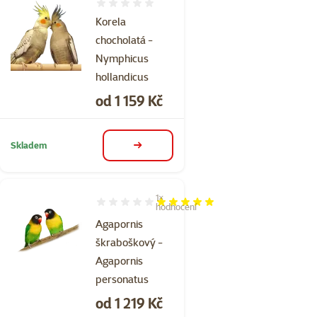
Hodnocení 0%
Korela
chocholatá -
Nymphicus
hollandicus
Cena
od 1 159 Kč
Skladem
detail
1×
Hodnocení 100%, počet hodnocení: 1
hodnocení
Agapornis
škraboškový -
Agapornis
personatus
Cena
od 1 219 Kč