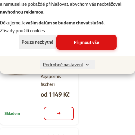
haematonotus
a nemuseli se pokaždé přihlašovat, abychom vás neobtěžovali
Cena
od 1 139 Kč
nevhodnou reklamou
.
Děkujeme,
k vašim datům se budeme chovat slušně
.
Skladem
Zásady použití cookies
detail
Pouze nezbytné
Přijmout vše
Hodnocení 0%
Agapornis
Podrobné nastavení
Fischerův -
Agapornis
fischeri
Cena
od 1 149 Kč
Skladem
detail