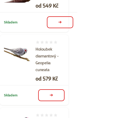
Cena
od 549 Kč
Skladem
detail
Hodnocení 0%
Holoubek
diamantový -
Geopelia
cuneata
Cena
od 579 Kč
Skladem
detail
Hodnocení 0%