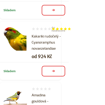
Skladem
detail
4×
Hodnocení 95%, počet hodnocení: 4
hodnocení
Kakariki rudočelý -
Cyanoramphus
novaezelandiae
Cena
od 924 Kč
Skladem
detail
Hodnocení 0%
Amadina
gouldová -