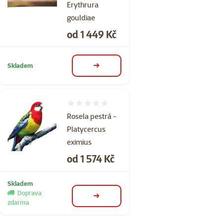
Erythrura
gouldiae
Cena
od 1 449 Kč
Skladem
detail
Hodnocení 0%
Rosela pestrá -
Platycercus
eximius
Cena
od 1 574 Kč
Skladem
Doprava
detail
zdarma