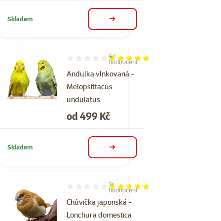
Skladem
detail
4×
Hodnocení 100%, počet hodnocení: 4
hodnocení
Andulka vlnkovaná -
Melopsittacus
undulatus
Cena
od 499 Kč
Skladem
detail
1×
Hodnocení 100%, počet hodnocení: 1
hodnocení
Chůvička japonská -
Lonchura domestica