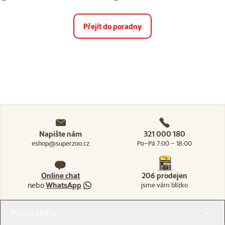
Přejít do poradny
Napište nám
321 000 180
eshop@superzoo.cz
Po–Pá 7:00 – 18:00
Online chat
206 prodejen
nebo
WhatsApp
jsme vám blízko
Menu v patičce
Pro zákazníky