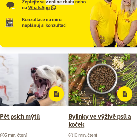
Zeptejte se
v online chatu
nebo
na
WhatsApp
Konzultace na míru
naplánuj si konzultaci
Pět psích mýtů
Bylinky ve výživě psů a
koček
5 min. čtení
10 min. čtení