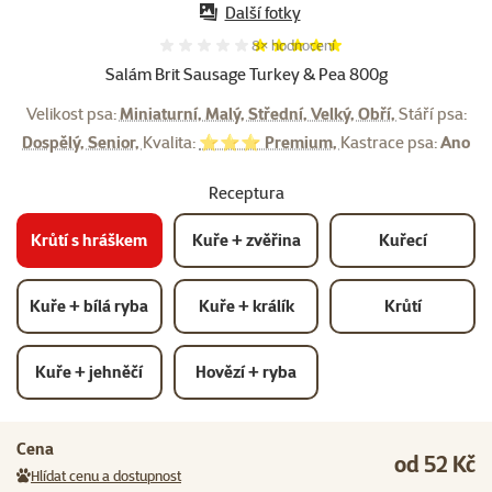
Další fotky
Hodnocení 98%, počet hodnocení:
8×
hodnocení
Salám Brit Sausage Turkey & Pea 800g
Velikost psa:
Miniaturní, Malý, Střední, Velký, Obří,
Stáří psa:
Dospělý, Senior,
Kvalita:
⭐⭐⭐ Premium,
Kastrace psa:
Ano
Receptura
Krůtí s hráškem
Kuře + zvěřina
Kuřecí
Kuře + bílá ryba
Kuře + králík
Krůtí
Kuře + jehněčí
Hovězí + ryba
Cena
od 52 Kč
Hlídat cenu a dostupnost