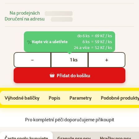
Na prodejnách
Doručení na adresu
do 6 ks
=
69 Kč / ks
%
Kupte víc a ušetřete
6 ks
=
59 Kč / ks
24 a více
=
52 Kč / ks
Počet kusů *
ks
−
+
Přidat do košíku
Salám Brit Sausage Turkey & Pea 800g
Do košíku
Výhodné balíčky
Popis
Parametry
Podobné produkt
Na začátek stránky
Pro kompletní péči doporučujeme přikoupit
Často spolu kupujete
Granule pro psy
Hračky pro psy