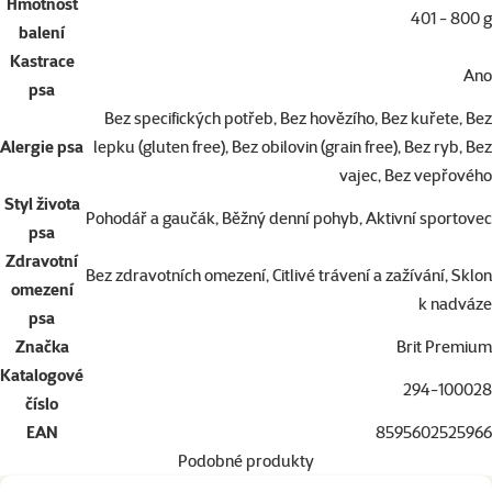
Hmotnost
401 - 800 g
balení
Kastrace
Ano
psa
Bez specifických potřeb, Bez hovězího, Bez kuřete, Bez
Alergie psa
lepku (gluten free), Bez obilovin (grain free), Bez ryb, Bez
vajec, Bez vepřového
Styl života
Pohodář a gaučák, Běžný denní pohyb, Aktivní sportovec
psa
Zdravotní
Bez zdravotních omezení, Citlivé trávení a zažívání, Sklon
omezení
k nadváze
psa
Značka
Brit Premium
Katalogové
294-100028
číslo
EAN
8595602525966
Podobné produkty