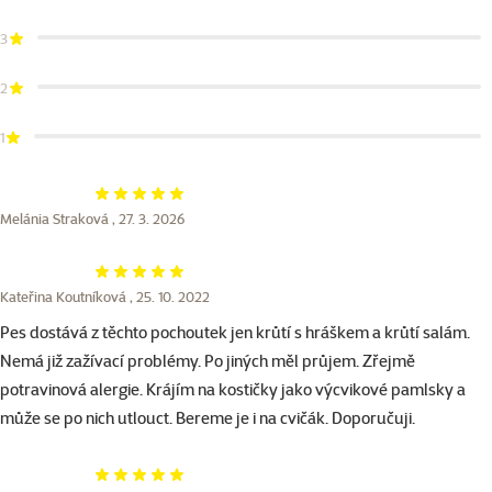
3
2
1
Hodnocení 100%
Melánia Straková ,
27. 3. 2026
Hodnocení 100%
Kateřina Koutníková ,
25. 10. 2022
Pes dostává z těchto pochoutek jen krůtí s hráškem a krůtí salám.
Nemá již zažívací problémy. Po jiných měl průjem. Zřejmě
potravinová alergie. Krájím na kostičky jako výcvikové pamlsky a
může se po nich utlouct. Bereme je i na cvičák. Doporučuji.
Hodnocení 100%