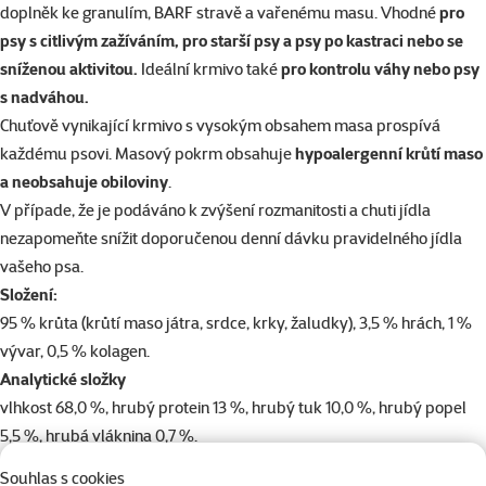
doplněk ke granulím, BARF stravě a vařenému masu. Vhodné
pro
psy s citlivým zažíváním, pro starší psy a psy po kastraci nebo se
sníženou aktivitou.
Ideální krmivo také
pro kontrolu váhy nebo psy
s nadváhou.
Chuťově vynikající krmivo s vysokým obsahem masa prospívá
každému psovi. Masový pokrm obsahuje
hypoalergenní krůtí maso
a neobsahuje obiloviny
.
V případe, že je podáváno k zvýšení rozmanitosti a chuti jídla
nezapomeňte snížit doporučenou denní dávku pravidelného jídla
vašeho psa.
Složení:
95 % krůta (krůtí maso játra, srdce, krky, žaludky), 3,5 % hrách, 1 %
vývar, 0,5 % kolagen.
Analytické složky
vlhkost 68,0 %, hrubý protein 13 %, hrubý tuk 10,0 %, hrubý popel
5,5 %, hrubá vláknina 0,7 %.
Nutriční složení
Souhlas s cookies