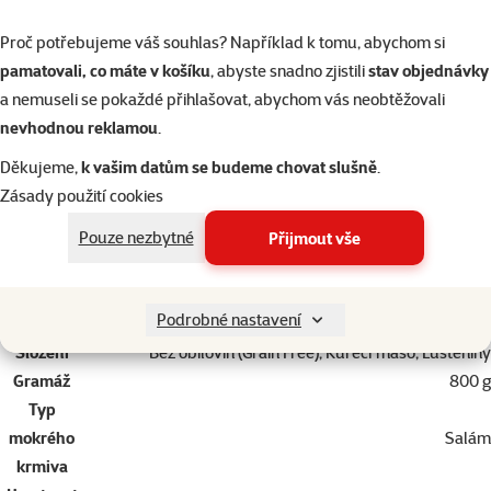
vitamin D3 (E671) 250 IU, vitamin E (3a700) 100 mg, zinek (3b606) 12
mg, železo (E1) 10 mg, mangan (E5) 2 mg, jod (3b201) 0,7 mg, měď (E4)
Proč potřebujeme váš souhlas? Například k tomu, abychom si
0,5 mg, biotin (3a880) 0,2 mg.
pamatovali, co máte v košíku
, abyste snadno zjistili
stav objednávky
a nemuseli se pokaždé přihlašovat, abychom vás neobtěžovali
nevhodnou reklamou
.
Děkujeme,
k vašim datům se budeme chovat slušně
.
Zásady použití cookies
Parametry
Pouze nezbytné
Přijmout vše
Velikost
Miniaturní, Malý, Střední, Velký, Obří
psa
Stáří psa
Dospělý, Senior
Podrobné nastavení
Kvalita
⭐⭐⭐ Premium
Složení
Bez obilovin (Grain Free), Kuřecí maso, Luštěniny
Gramáž
800 g
Typ
mokrého
Salám
krmiva