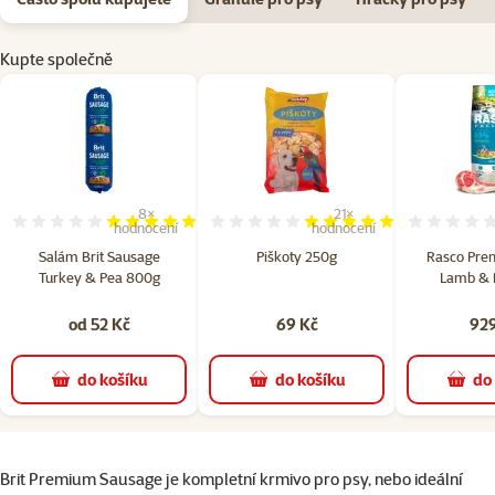
Kupte společně
8×
21×
Hodnocení 98%, počet hodnocení: 8
Hodnocení 99%, počet hodno
hodnocení
hodnocení
Salám Brit Sausage
Piškoty 250g
Rasco Pre
Turkey & Pea 800g
Lamb & R
od 52 Kč
69 Kč
929
do košíku
do košíku
do
superzoo.product.detail.content
Brit Premium Sausage je kompletní krmivo pro psy, nebo ideální