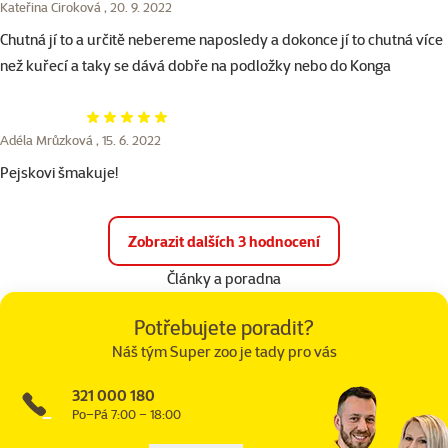
Kateřina Ciroková ,
20. 9. 2022
Chutná jí to a určitě nebereme naposledy a dokonce jí to chutná více
než kuřecí a taky se dává dobře na podložky nebo do Konga
Hodnocení 100%
Adéla Mrůzková ,
15. 6. 2022
Pejskovi šmakuje!
Zobrazit dalších 3 hodnocení
Články a poradna
Potřebujete poradit?
Náš tým Super zoo je tady pro vás
321 000 180
Po–Pá 7:00 – 18:00