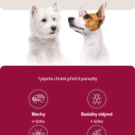
1 pipeta chrání před 6 parazity
Blechy
Bodalky stájové
4 týdny
4 týdny