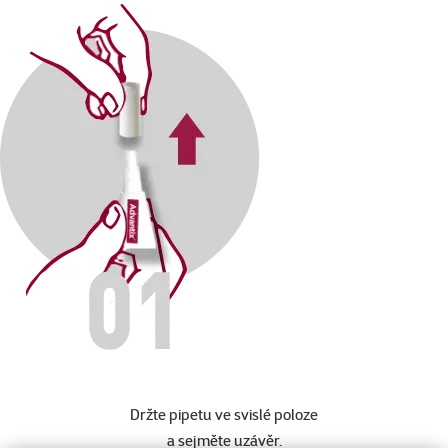
Držte pipetu ve svislé poloze
a sejměte uzávěr.