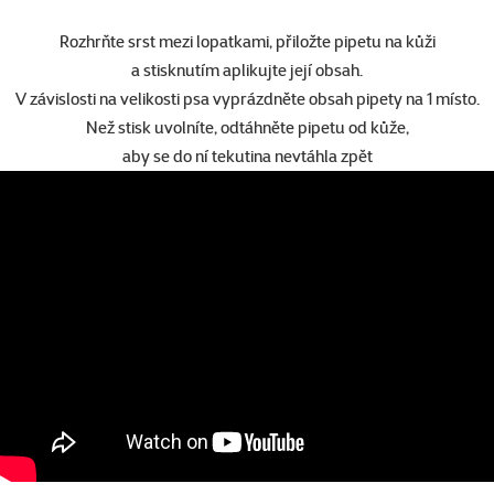
Rozhrňte srst mezi lopatkami, přiložte pipetu na kůži
a stisknutím aplikujte její obsah.
V závislosti na velikosti psa vyprázdněte obsah pipety na 1 místo.
Než stisk uvolníte, odtáhněte pipetu od kůže,
aby se do ní tekutina nevtáhla zpět