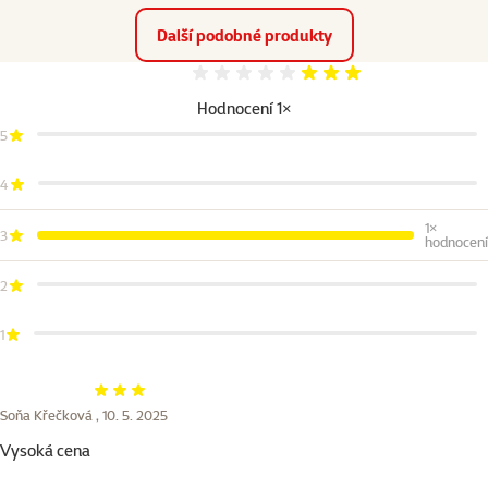
Další podobné produkty
Hodnocení 60%
Hodnocení 1×
5
4
1×
3
hodnocení
2
1
Hodnocení 60%
Soňa Křečková ,
10. 5. 2025
Vysoká cena