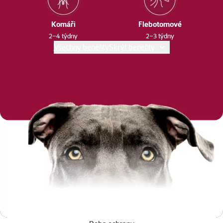
Komáři
Flebotomové
2–4 týdny
2–3 týdny
Všechny benefity
Skrýt benefity