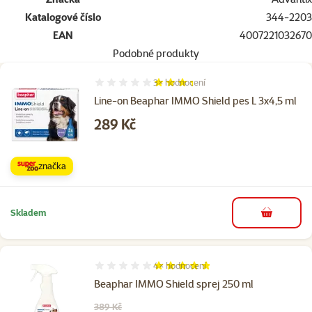
Katalogové číslo
344-2203
EAN
4007221032670
Podobné produkty
3×
hodnocení
Hodnocení 67%, počet hodnocení: 3
Line-on Beaphar IMMO Shield pes L 3x4,5 ml
Cena
289 Kč
značka
Skladem
do košíku
4×
hodnocení
Hodnocení 95%, počet hodnocení: 4
Beaphar IMMO Shield sprej 250 ml
Původní cena
389 Kč