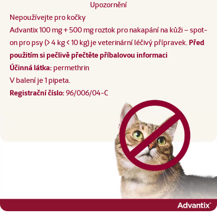
Upozornění
Nepoužívejte pro kočky
Advantix 100 mg + 500 mg roztok pro nakapání na kůži – spot-
on pro psy (> 4 kg < 10 kg) je veterinární léčivý přípravek.
Před
použitím si pečlivě přečtěte příbalovou informaci
Účinná látka:
permethrin
V balení je 1 pipeta.
Registrační číslo:
96/006/04-C