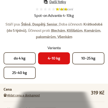
Další fotky
Hodnocení 60%, počet hodnocení:
1×
hodnocení
Spot-on Advantix 4-10kg
Stáří psa:
Štěně, Dospělý, Senior,
Doba účinnosti:
Krátkodobá
(do 5 týdnů),
Účinnost proti:
Blechám, Klíšťatům, Komárům,
pakomárům, Všenkám
Varianta
do 4 kg
4-10 kg
10-25 kg
25-40 kg
Cena
319 Kč
Hlídat cenu a dostupnost