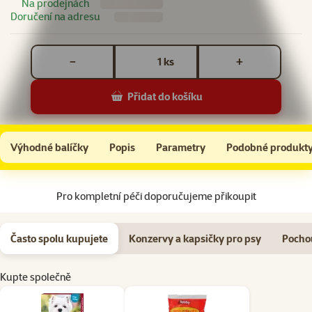
Na prodejnách
Doručení na adresu
Počet kusů *
ks
−
+
Přidat do košíku
Spot-on Advantix 4-10kg
Do košíku
Výhodné balíčky
Popis
Parametry
Podobné produkt
Na začátek stránky
Pro kompletní péči doporučujeme přikoupit
Často spolu kupujete
Konzervy a kapsičky pro psy
Pocho
Kupte společně