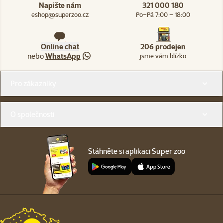
Napište nám
321 000 180
eshop@superzoo.cz
Po–Pá 7:00 – 18:00
Online chat
206 prodejen
nebo
WhatsApp
jsme vám blízko
Menu v patičce
Pro zákazníky
O společnosti
Stáhněte si aplikaci Super zoo