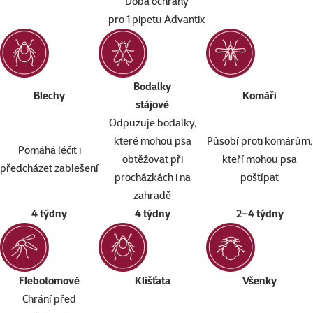
Doba ochrany
pro 1 pipetu Advantix
Bodalky
Blechy
Komáři
stájové
Odpuzuje bodalky,
které mohou psa
Působí proti komárům,
Pomáhá léčit i
obtěžovat při
kteří mohou psa
předcházet zablešení
procházkách i na
poštípat
zahradě
4 týdny
4 týdny
2–4 týdny
Flebotomové
Klíšťata
Všenky
Chrání před