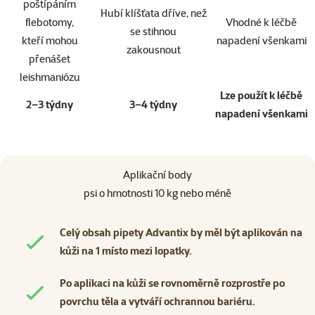
poštípáním
Hubí klíšťata dříve, než
flebotomy,
Vhodné k léčbě
se stihnou
kteří mohou
napadení všenkami
zakousnout
přenášet
leishmaniózu
Lze použít k léčbě
2–3 týdny
3–4 týdny
napadení všenkami
Aplikační body
psi o hmotnosti 10 kg nebo méně
Celý obsah pipety Advantix by měl být aplikován na
kůži na 1 místo mezi lopatky.
Po aplikaci na kůži se rovnoměrně rozprostře po
povrchu těla a vytváří ochrannou bariéru.