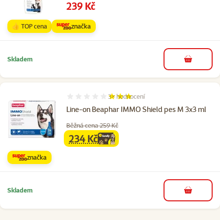
Cena
239 Kč
👍 TOP cena
značka
Skladem
do košíku
3×
hodnocení
Hodnocení 60%, počet hodnocení: 3
Line-on Beaphar IMMO Shield pes M 3x3 ml
Běžná cena 259 Kč
234 Kč
family
cena
značka
Skladem
do košíku