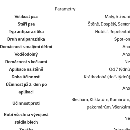
Parametry
Velikost psa
Malý, Střední
Stáří psa
Štěně, Dospělý, Senior
Typ antiparazitika
Hubící, Repelentní
Druh antiparazitika
Spot-on
Domácnost s malými dětmi
Ano
Voděodolný
Ano
Domácnost s kočkami
Ne
Aplikace na štěně
Od 7 týdnů
Doba účinnosti
Krátkodobá (do 5 týdnů)
Účinnost již 2. den po
Ano
aplikaci
Blechám, Klíšťatům, Komárům,
Účinnost proti
pakomárům, Všenkám
Hubí všechna vývojová
Ne
stádia blech
Značka
Advantix