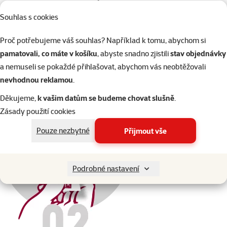
Souhlas s cookies
Nasaďte víčko opačným koncem na pipetu,
Proč potřebujeme váš souhlas? Například k tomu, abychom si
otočením porušte těsnění pipety,
pamatovali, co máte v košíku
, abyste snadno zjistili
stav objednávky
a poté víčko sejměte
a nemuseli se pokaždé přihlašovat, abychom vás neobtěžovali
nevhodnou reklamou
.
Děkujeme,
k vašim datům se budeme chovat slušně
.
Zásady použití cookies
Pouze nezbytné
Přijmout vše
Podrobné nastavení