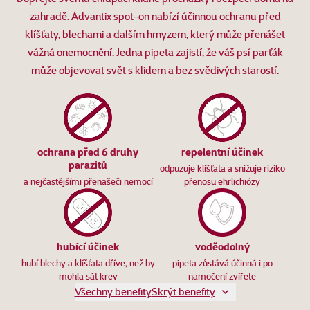
zahradě. Advantix spot-on nabízí účinnou ochranu před
klíšťaty, blechami a dalším hmyzem, který může přenášet
vážná onemocnění. Jedna pipeta zajistí, že váš psí parťák
může objevovat svět s klidem a bez svědivých starostí.
ochrana před 6 druhy
repelentní účinek
parazitů
odpuzuje klíšťata a snižuje riziko
a nejčastějšími přenašeči nemocí
přenosu ehrlichiózy
hubící účinek
voděodolný
hubí blechy a klíšťata dříve, než by
pipeta zůstává účinná i po
mohla sát krev
namočení zvířete
Všechny benefity
Skrýt benefity