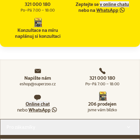
321 000 180
Zeptejte se
v online chatu
nebo na
WhatsApp
Po–Pá 7:00 – 18:00
Konzultace na míru
naplánuj si konzultaci
Napište nám
321 000 180
eshop@superzoo.cz
Po–Pá 7:00 – 18:00
Online chat
206 prodejen
nebo
WhatsApp
jsme vám blízko
Menu v patičce
Pro zákazníky