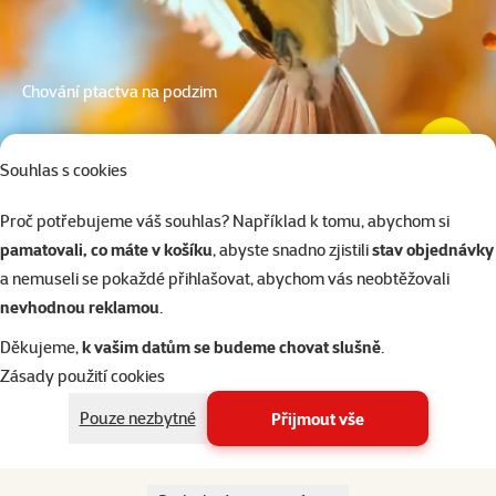
Chování ptactva na podzim
10 min. čtení
Souhlas s cookies
Proč potřebujeme váš souhlas? Například k tomu, abychom si
pamatovali, co máte v košíku
, abyste snadno zjistili
stav objednávky
a nemuseli se pokaždé přihlašovat, abychom vás neobtěžovali
nevhodnou reklamou
.
Děkujeme,
k vašim datům se budeme chovat slušně
.
Zásady použití cookies
Pouze nezbytné
Přijmout vše