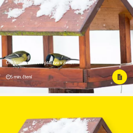
Čím krmit venkovní ptactvo v zimě?
5 min. čtení