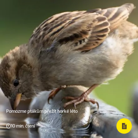
Pomozme ptákům přežít horké léto
10 min. čtení