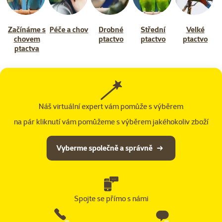
Začínáme s
Péče a chov
Drobné
Střední
Velké
chovem
ptactvo
ptactvo
ptactvo
ptactva
Náš virtuální expert vám pomůže s výběrem
na pár kliknutí vám pomůžeme s výběrem jakéhokoliv zboží
Vyberme společně a správně
Spojte se přímo s námi