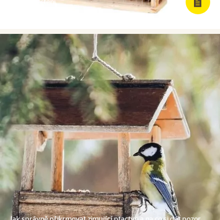
10 min. čtení
Jak správně přikrmovat zimující ptactvo a na co si dát pozor