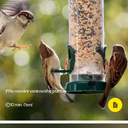
Přikrmování venkovního ptactva
10 min. čtení