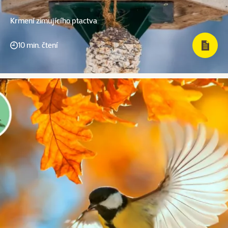
Krmení zimujícího ptactva
10 min. čtení