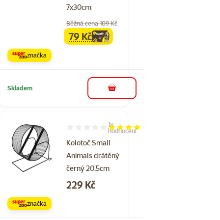
7x30cm
Běžná cena 109 Kč
79 Kč
family
cena
značka
Skladem
do košíku
1×
Hodnocení 80%, počet hodnocení: 1
hodnocení
Kolotoč Small
Animals drátěný
černý 20,5cm
Cena
229 Kč
značka