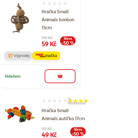
Hodnocení 0%
Hračka Small
Animals bonbon
13cm
Původní cena
119 Kč
Sleva
Cena
59 Kč
-50 %
💥 Výprodej
značka
Skladem
do košíku
1×
Hodnocení 80%, počet hodnocení: 1
hodnocení
Hračka Small
Animals autíčko 17cm
Původní cena
99 Kč
Sleva
Cena
49 Kč
-50 %