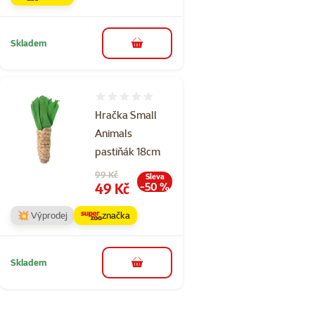
Skladem
do košíku
Hodnocení 0%
Hračka Small
Animals
pastiňák 18cm
Původní cena
99 Kč
Sleva
Cena
49 Kč
-50 %
💥 Výprodej
značka
Skladem
do košíku