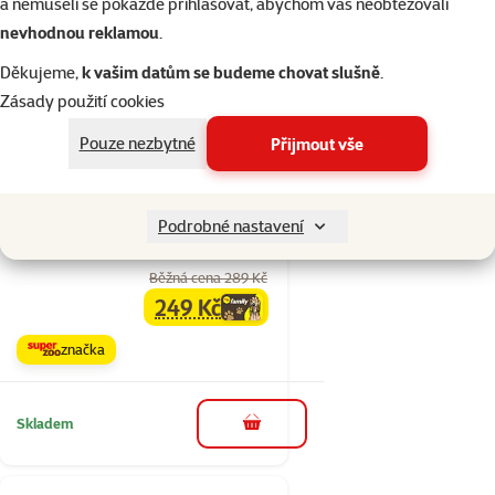
a nemuseli se pokaždé přihlašovat, abychom vás neobtěžovali
nevhodnou reklamou
.
Skladem
do košíku
Děkujeme,
k vašim datům se budeme chovat slušně
.
Zásady použití cookies
Pouze nezbytné
Přijmout vše
1×
Hodnocení 80%, počet hodnocení: 1
hodnocení
Prolézačka Small
Animals dřevěná se
Podrobné nastavení
schůdky
Běžná cena 289 Kč
249 Kč
family
cena
značka
Skladem
do košíku