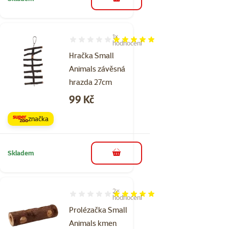
do košíku
1×
Hodnocení 100%, počet hodnocení: 1
hodnocení
Hračka Small
Animals závěsná
hrazda 27cm
Cena
99 Kč
značka
Skladem
do košíku
2×
Hodnocení 100%, počet hodnocení: 2
hodnocení
Prolézačka Small
Animals kmen