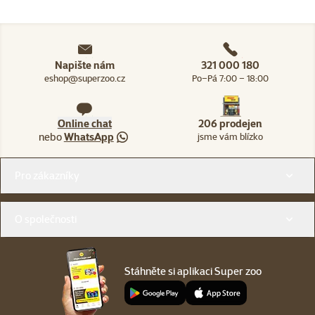
Napište nám
321 000 180
eshop@superzoo.cz
Po–Pá 7:00 – 18:00
Online chat
206 prodejen
nebo
WhatsApp
jsme vám blízko
Menu v patičce
Pro zákazníky
O společnosti
Stáhněte si aplikaci Super zoo