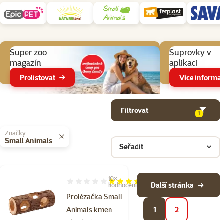
Aktuální akce
Super zoo
Suprovky v
magazín
aplikaci
Prolistovat
Více informa
Parametrický filtr
Vybrané filtry
Produkty v kategorii Hračky pro králíky, křečky a malé hlodavce
Filtrovat
1
Značky
Small Animals
Seřadit
10×
Hodnocení 96%, počet hodnocení: 10
Další stránka
hodnocení
Prolézačka Small
Animals kmen
1
2