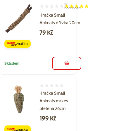
1×
Hodnocení 100%, počet hodnocení: 1
hodnocení
Hračka Small
Animals dřívka 20cm
Cena
79 Kč
značka
Skladem
do košíku
Hodnocení 0%
Hračka Small
Animals mrkev
pletená 26cm
Cena
199 Kč
značka