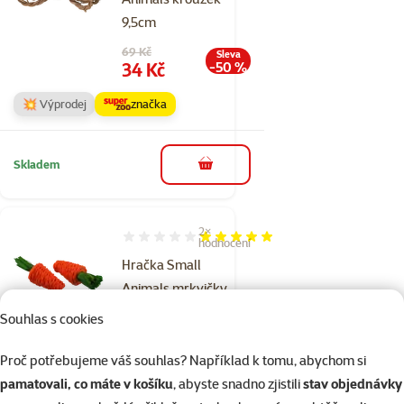
9,5cm
Původní cena
69 Kč
Sleva
Cena
34 Kč
-50 %
💥 Výprodej
značka
Skladem
do košíku
2×
Hodnocení 100%, počet hodnocení: 2
hodnocení
Hračka Small
Animals mrkvičky
pletené 9cm
Souhlas s cookies
Původní cena
99 Kč
Sleva
Cena
49 Kč
-50 %
Proč potřebujeme váš souhlas? Například k tomu, abychom si
pamatovali, co máte v košíku
, abyste snadno zjistili
stav objednávky
💥 Výprodej
značka