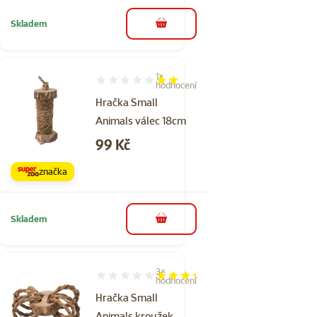
Skladem
do košíku
1×
Hodnocení 40%, počet hodnocení: 1
hodnocení
Hračka Small
Animals válec 18cm
Cena
99 Kč
značka
Skladem
do košíku
3×
Hodnocení 67%, počet hodnocení: 3
hodnocení
Hračka Small
Animals kroužek