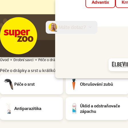
Advantix
Krm
Máte dotaz?
E-sh
Úvod
Drobní savci
Péče o drápky a srst
Péče o drápky a srst u králíků a
Péče o drápky a srst u králíků a hlodavců
Podkategorie
Péče o srst
Obrušování zubů
Úklid a odstraňovače
Antiparazitika
zápachu