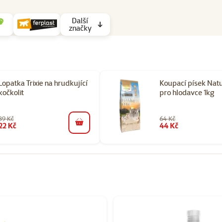
Další
značky
Lopatka Trixie na hrudkující
Koupací písek Nat
kočkolit
pro hlodavce 1kg
39 Kč
64 Kč
22 Kč
44 Kč
do košíku
orii Péče o drápky a srst u králíků a hlodavců