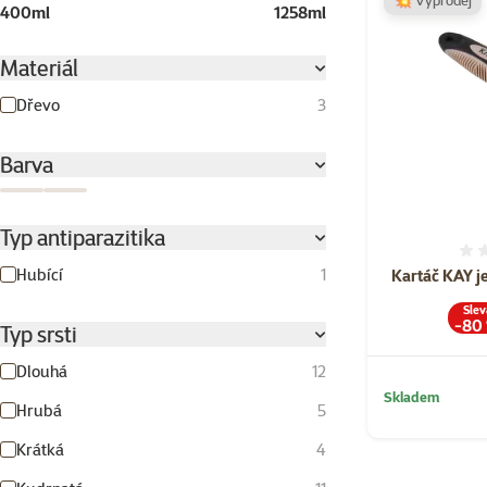
💥 Výprodej
400ml
1258ml
Materiál
Dřevo
3
Barva
Multicolor
Přírodní
Typ antiparazitika
Hubící
1
Kartáč KAY j
Slev
-80
Typ srsti
Dlouhá
12
Skladem
Hrubá
5
Krátká
4