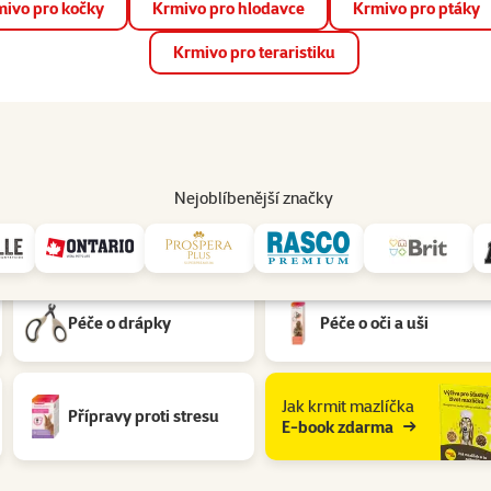
ivo pro kočky
Krmivo pro hlodavce
Krmivo pro ptáky
📱 Stáhněte si novou aplikaci Super zoo.
Více informací
Krmivo pro teraristiku
op
Akce a slevy
Prodejny
Služby
Poradna
Pomá
206
Nejoblíbenější značky
 hlodavců
Péče o drápky
Péče o oči a uši
Jak krmit mazlíčka
Přípravy proti stresu
E-book zdarma