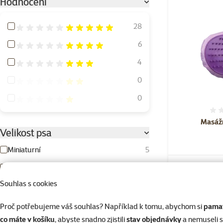
Hodnocení
Hodnocení 100%
28
Hodnocení 80%
6
Hodnocení 60%
4
Hodnocení 40%
0
Hodnocení 20%
0
Masážn
Velikost psa
Miniaturní
5
Malý
11
Skladem
Souhlas s cookies
Střední
8
Velký
6
Proč potřebujeme váš souhlas? Například k tomu, abychom si
pamat
co máte v košíku
, abyste snadno zjistili
stav objednávky
a nemuseli 
Obří
5