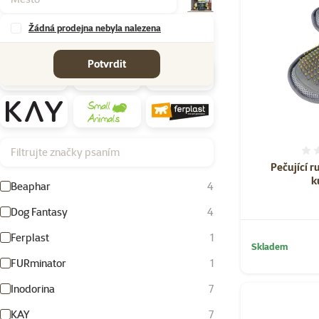
Žádná prodejna nebyla nalezena
Značky
Potvrdit
Filtrujte značky psaním
Pečující r
k
Beaphar
4
Dog Fantasy
4
Ferplast
1
Skladem
FURminator
1
Inodorina
7
KAY
7