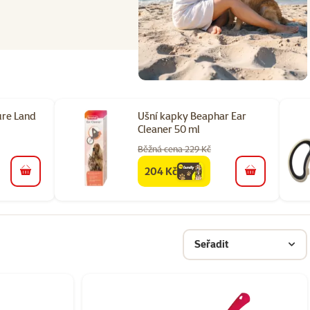
ure Land
Ušní kapky Beaphar Ear
Cleaner 50 ml
Běžná cena 229 Kč
204 Kč
family
cena
do košíku
do košíku
Seřadit