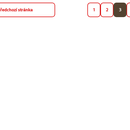
ředchozí stránka
1
2
3