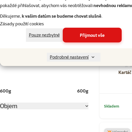
pokaždé přihlašovat, abychom vás neobtěžovali
nevhodnou reklam
Stáří psa
Děkujeme,
k vašim datům se budeme chovat slušně
.
Zásady použití cookies
Pouze nezbytné
Přijmout vše
Štěně
Dospělý
Senior
Podrobné nastavení
Gramáž
Kartáč
600g
600g
Objem
Skladem