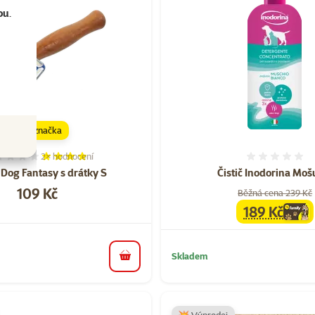
ou
.
značka
2×
hodnocení
Hodnocení 80%, počet hodnocení: 2
Hodnoce
 Dog Fantasy s drátky S
Čistič Inodorina Mošu
Cena
109 Kč
Běžná cena 239 Kč
189 Kč
family
cena
Skladem
do košíku