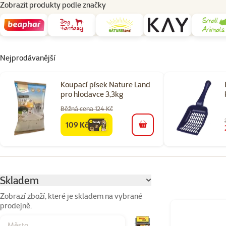
Zobrazit produkty podle značky
Nejprodávanější
Koupací písek Nature Land
pro hlodavce 3,3kg
Běžná cena 124 Kč
109 Kč
family
cena
do košíku
Parametrický filtr
Vybrané filtry
Skladem
Zobrazí zboží, které je skladem na vybrané
prodejně.
Produkty v kateg