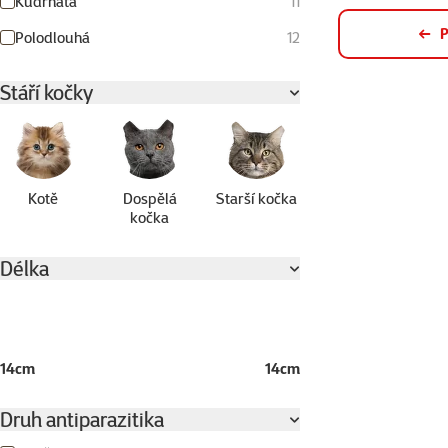
Kudrnatá
11
P
Polodlouhá
12
Stáří kočky
Kotě
Dospělá
Starší kočka
kočka
Délka
14cm
14cm
Druh antiparazitika