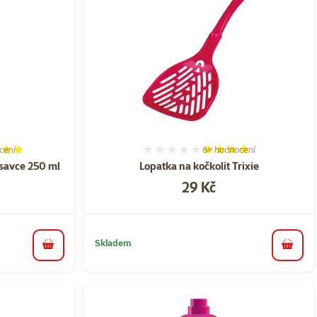
cení
6×
hodnocení
í 100%, počet hodnocení: 1
Hodnocení 77%, počet hod
savce 250 ml
Lopatka na kočkolit Trixie
Cena
29 Kč
Skladem
do košíku
do koš