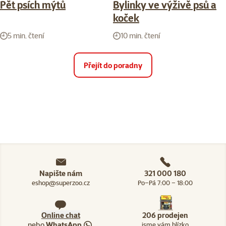
Pět psích mýtů
Bylinky ve výživě psů a
koček
5 min. čtení
10 min. čtení
Přejít do poradny
Napište nám
321 000 180
eshop@superzoo.cz
Po–Pá 7:00 – 18:00
Online chat
206 prodejen
nebo
WhatsApp
jsme vám blízko