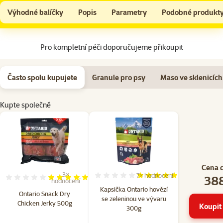
Ontario Snack Dry Chicken Jerky 500g
Do košíku
Výhodné balíčky
Popis
Parametry
Podobné produkt
Na začátek stránky
Pro kompletní péči doporučujeme přikoupit
Často spolu kupujete
Granule pro psy
Maso ve sklenicích
Kupte společně
Cena 
3×
7×
hodnocení
388
Hodnocení 100%, počet hod
Hodnocení 100%, počet hodnocení: 3
hodnocení
Kapsička Ontario hovězí
Ontario Snack Dry
se zeleninou ve vývaru
Chicken Jerky 500g
Koupit 
300g