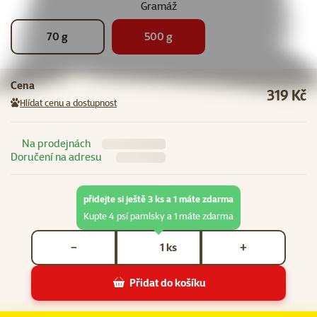
Gramáž
70 g
500 g
Cena
319 Kč
Hlídat cenu a dostupnost
Na prodejnách
Doručení na adresu
přidejte si ještě 3 ks a 1 máte zdarma
Kupte 4 psí pamlsky a 1 máte zdarma
Počet kusů *
ks
−
+
Přidat do košíku