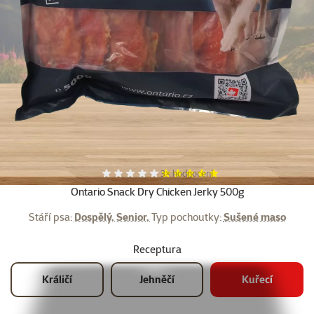
Další fotky
Hodnocení 100%, počet hodnocení:
3×
hodnocení
Ontario Snack Dry Chicken Jerky 500g
Stáří psa:
Dospělý, Senior,
Typ pochoutky:
Sušené maso
Receptura
Králičí
Jehněčí
Kuřecí