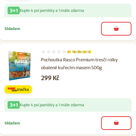
3+1
Kupte 4 psí pamlsky a 1 máte zdarma
Skladem
do košíku
4×
hodnocení
Hodnocení 100%, počet hodnocení: 4
Pochoutka Rasco Premium tresčí rolky
obalené kuřecím masem 500g
Cena
299 Kč
značka
3+1
Kupte 4 psí pamlsky a 1 máte zdarma
Skladem
do košíku