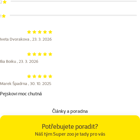
2
1
Hodnocení 100%
Iveta Dvorakova ,
23. 3. 2026
Hodnocení 100%
Ilia Boiku ,
23. 3. 2026
Hodnocení 100%
Marek Špadrna ,
30. 10. 2025
Pejskovi moc chutná
Články a poradna
Potřebujete poradit?
Náš tým Super zoo je tady pro vás