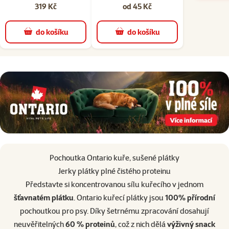
319 Kč
od 45 Kč
do košíku
do košíku
superzoo.product.detail.content
Pochoutka Ontario kuře, sušené plátky
Jerky plátky plné čistého proteinu
Představte si koncentrovanou sílu kuřecího v jednom
šťavnatém plátku
. Ontario kuřecí plátky jsou
100% přírodní
pochoutkou pro psy. Díky šetrnému zpracování dosahují
neuvěřitelných
60 % proteinů
, což z nich dělá
výživný snack