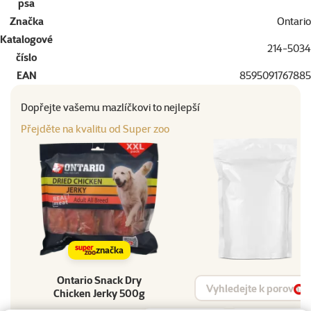
psa
Značka
Ontario
Katalogové
214-5034
číslo
EAN
8595091767885
Dopřejte vašemu mazlíčkovi to nejlepší
Přejděte na kvalitu od Super zoo
značka
Ontario Snack Dry
Vyhledat produkt
Chicken Jerky 500g
Vy