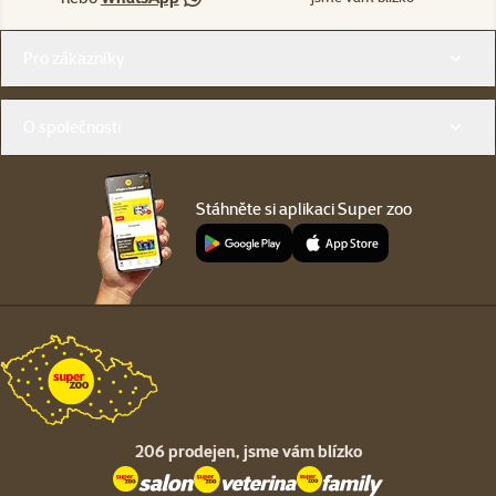
Menu v patičce
Pro zákazníky
O společnosti
Stáhněte si aplikaci Super zoo
206 prodejen,
jsme vám blízko