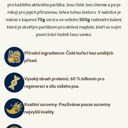
pro každého aktivního parťáka. Jsou čisté, bez chemie a psi je
milují pro jejich přirozenou, lehce tuhou texturu. V nabídce je
máme v kapesní
70g
verzi a ve velkém
500g
rodinném balení,
které je skvělým parťákem pro aktivní majitele, kteří se svým
psem tráví hodně času venku.
Přírodní ingredience: Čisté kuřecí bez umělých
přísad.
Vysoký obsah proteinů: 60 % bílkovin pro
regeneraci a sílu vašeho psa.
Kvalitní suroviny: Používáme pouze suroviny
nejvyšší kvality.