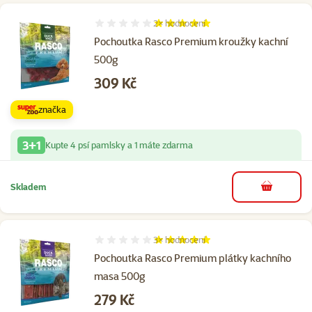
2×
hodnocení
Hodnocení 100%, počet hodnocení: 2
Pochoutka Rasco Premium kroužky kachní
500g
Cena
309 Kč
značka
3+1
Kupte 4 psí pamlsky a 1 máte zdarma
Skladem
do košíku
3×
hodnocení
Hodnocení 100%, počet hodnocení: 3
Pochoutka Rasco Premium plátky kachního
masa 500g
Cena
279 Kč