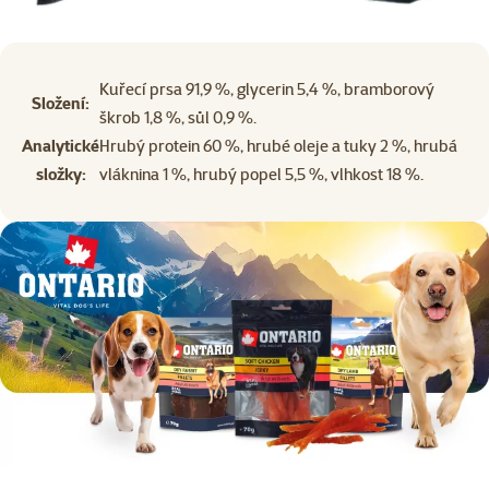
Kuřecí prsa 91,9 %, glycerin 5,4 %, bramborový
Složení:
škrob 1,8 %, sůl 0,9 %.
Analytické
Hrubý protein 60 %, hrubé oleje a tuky 2 %, hrubá
složky:
vláknina 1 %, hrubý popel 5,5 %, vlhkost 18 %.