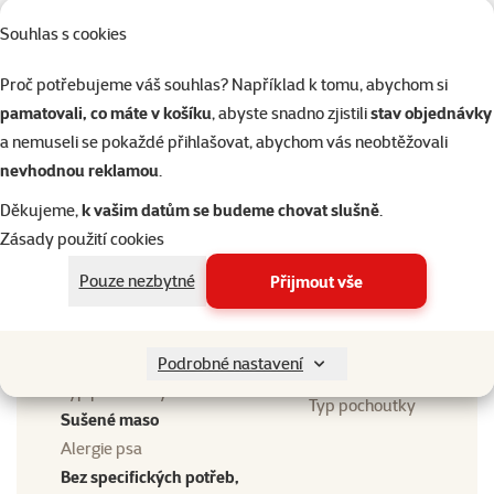
Velikost psa
Souhlas s cookies
Miniaturní, Malý, Střední,
Velikost psa
Velký, Obří
Proč potřebujeme váš souhlas? Například k tomu, abychom si
Stáří psa
pamatovali, co máte v košíku
, abyste snadno zjistili
stav objednávky
Stáří psa
Dospělý, Senior
a nemuseli se pokaždé přihlašovat, abychom vás neobtěžovali
Kvalita
nevhodnou reklamou
.
⭐⭐⭐⭐
Kvalita
Děkujeme,
k vašim datům se budeme chovat slušně
.
Superpremium
Zásady použití cookies
Složení
Bez obilovin (Grain Free),
Složení
Pouze nezbytné
Přijmout vše
Kuřecí maso
Gramáž
Gramáž
500 g
Podrobné nastavení
Typ pochoutky
Typ pochoutky
Sušené maso
Alergie psa
Bez specifických potřeb,