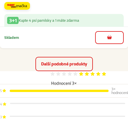
značka
3+1
Kupte 4 psí pamlsky a 1 máte zdarma
Skladem
do košíku
Další podobné produkty
Hodnocení 100%
Hodnocení 3×
3×
5
hodnocení
4
3