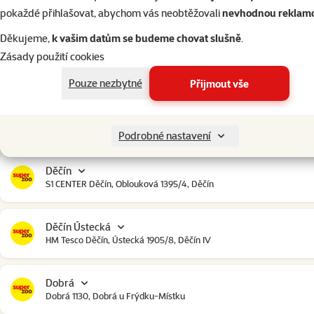
Český Krumlov
pokaždé přihlašovat, abychom vás neobtěžovali
nevhodnou reklam
Urbinská 238, Český Krumlov
Děkujeme,
k vašim datům se budeme chovat slušně
.
Zásady použití cookies
Čestlice
Čestlice komerční zóna, U Makra 123, Čestlice
Pouze nezbytné
Přijmout vše
Dačice
Toužínská 199, Dačice
Podrobné nastavení
Děčín
S1 CENTER Děčín, Oblouková 1395/4, Děčín
Děčín Ústecká
HM Tesco Děčín, Ústecká 1905/8, Děčín IV
Dobrá
Dobrá 1130, Dobrá u Frýdku-Místku