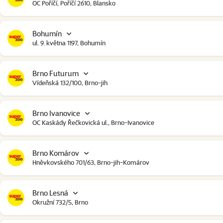
OC Poříčí, Poříčí 2610, Blansko
Bohumín
ul. 9. května 1197, Bohumín
Brno Futurum
Vídeňská 132/100, Brno-jih
Brno Ivanovice
OC Kaskády Řečkovická ul., Brno-Ivanovice
Brno Komárov
Hněvkovského 701/63, Brno-jih-Komárov
Brno Lesná
Okružní 732/5, Brno