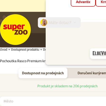
Advantix
Krm
Máte dotaz?
E-sh
Úvod
Dostupnost produktu
Dostupnost produktu
Pochoutka Rasco Premium kroužky kachní 500g
Dostupnost na prodejnách
Doručení kurýre
Dostupnost na prodejnách
Produkt je skladem na 206 prodejnách