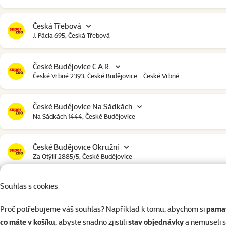
Česká Třebová
J. Pácla 695, Česká Třebová
České Budějovice C.A.R.
České Vrbné 2393, České Budějovice - České Vrbné
České Budějovice Na Sádkách
Na Sádkách 1444, České Budějovice
České Budějovice Okružní
Za Otýlií 2885/5, České Budějovice
Souhlas s cookies
České Budějovice Strakonická
Strakonická 2907, České Budějovice
Proč potřebujeme váš souhlas? Například k tomu, abychom si
pamat
co máte v košíku
, abyste snadno zjistili
stav objednávky
a nemuseli 