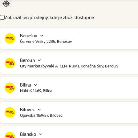
Seřadit podle aktuální polohy
Zobrazit jen prodejny, kde je zboží dostupné
Benešov
Červené Vršky 2235, Benešov
Beroun
City market (bývalé A-CENTRUM), Konečná 689, Beroun
Bílina
Nábřeží 469, Bílina
Bílovec
Opavská 1159/57, Bílovec
Blansko