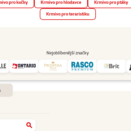
ivo pro kočky
Krmivo pro hlodavce
Krmivo pro ptáky
📱 Stáhněte si novou aplikaci Super zoo.
Více informací
Krmivo pro teraristiku
op
Akce a slevy
Prodejny
Služby
Poradna
Pomá
206
Nejoblíbenější značky
Dostupnost a doručení
m
Najít