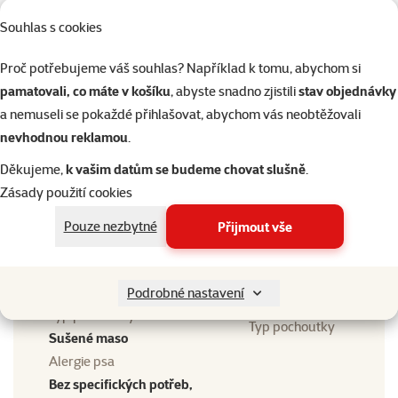
Velikost psa
Souhlas s cookies
Miniaturní, Malý, Střední,
Velikost psa
Velký, Obří
Proč potřebujeme váš souhlas? Například k tomu, abychom si
Stáří psa
pamatovali, co máte v košíku
, abyste snadno zjistili
stav objednávky
Stáří psa
Dospělý, Senior
a nemuseli se pokaždé přihlašovat, abychom vás neobtěžovali
Kvalita
nevhodnou reklamou
.
⭐⭐⭐⭐
Kvalita
Děkujeme,
k vašim datům se budeme chovat slušně
.
Superpremium
Zásady použití cookies
Složení
Bez obilovin (Grain Free),
Složení
Pouze nezbytné
Přijmout vše
Kuřecí maso
Gramáž
Gramáž
500 g
Podrobné nastavení
Typ pochoutky
Typ pochoutky
Sušené maso
Alergie psa
Bez specifických potřeb,