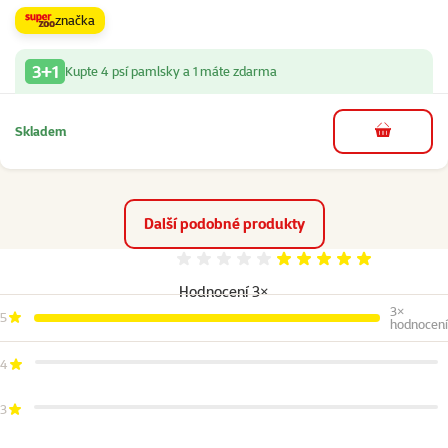
značka
3+1
Kupte 4 psí pamlsky a 1 máte zdarma
Skladem
do košíku
Další podobné produkty
Hodnocení 100%
Hodnocení 3×
3×
5
hodnocení
4
3