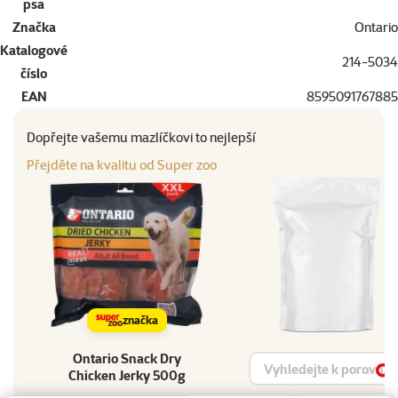
psa
Značka
Ontario
Katalogové
214-5034
číslo
EAN
8595091767885
Dopřejte vašemu mazlíčkovi to nejlepší
Přejděte na kvalitu od Super zoo
značka
Ontario Snack Dry
Vyhledat produkt
Chicken Jerky 500g
Vy