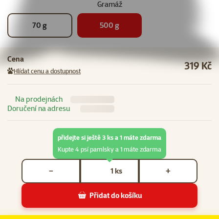
Gramáž
70 g
500 g
Cena
319 Kč
Hlídat cenu a dostupnost
Na prodejnách
Doručení na adresu
přidejte si ještě 3 ks a 1 máte zdarma
Kupte 4 psí pamlsky a 1 máte zdarma
Počet kusů *
ks
−
+
Přidat do košíku