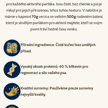
pro každého aktivního parťáka. Jsou čisté, bez chemie a psi je
milují pro jejich přirozenou, lehce tuhou texturu. V nabídce je
máme v kapesní
70g
verzi a ve velkém
500g
rodinném balení,
které je skvělým parťákem pro aktivní majitele, kteří se svým
psem tráví hodně času venku.
Přírodní ingredience: Čisté kuřecí bez umělých
přísad.
Vysoký obsah proteinů: 60 % bílkovin pro
regeneraci a sílu vašeho psa.
Kvalitní suroviny: Používáme pouze suroviny
nejvyšší kvality.