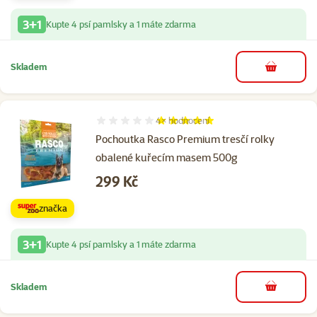
3+1
Kupte 4 psí pamlsky a 1 máte zdarma
Skladem
do košíku
4×
hodnocení
Hodnocení 100%, počet hodnocení: 4
Pochoutka Rasco Premium tresčí rolky
obalené kuřecím masem 500g
Cena
299 Kč
značka
3+1
Kupte 4 psí pamlsky a 1 máte zdarma
Skladem
do košíku