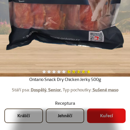
Další fotky
Hodnocení 100%, počet hodnocení:
3×
hodnocení
Ontario Snack Dry Chicken Jerky 500g
Stáří psa:
Dospělý, Senior,
Typ pochoutky:
Sušené maso
Receptura
Králičí
Jehněčí
Kuřecí