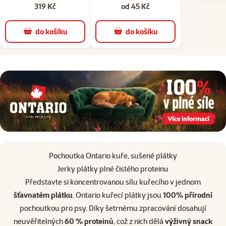
319 Kč
od 45 Kč
do košíku
do košíku
superzoo.product.detail.content
Pochoutka Ontario kuře, sušené plátky
Jerky plátky plné čistého proteinu
Představte si koncentrovanou sílu kuřecího v jednom
šťavnatém plátku
. Ontario kuřecí plátky jsou
100% přírodní
pochoutkou pro psy. Díky šetrnému zpracování dosahují
neuvěřitelných
60 % proteinů
, což z nich dělá
výživný snack