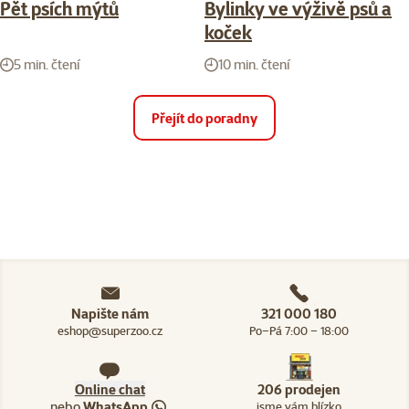
Pět psích mýtů
Bylinky ve výživě psů a
koček
5 min. čtení
10 min. čtení
Přejít do poradny
Napište nám
321 000 180
eshop@superzoo.cz
Po–Pá 7:00 – 18:00
Online chat
206 prodejen
nebo
WhatsApp
jsme vám blízko