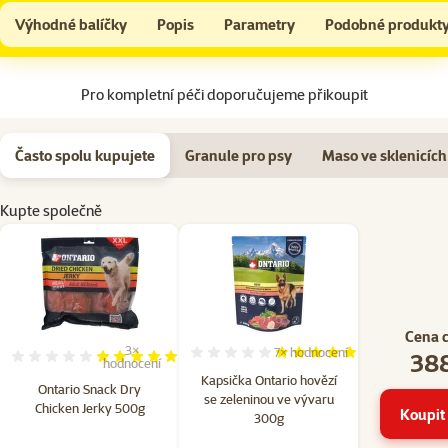
Ontario Snack Dry Chicken Jerky 500g
Do košíku
Výhodné balíčky
Popis
Parametry
Podobné produkt
Na začátek stránky
Pro kompletní péči doporučujeme přikoupit
Často spolu kupujete
Granule pro psy
Maso ve sklenicích
Kupte společně
Cena 
3×
7×
hodnocení
388
Hodnocení 100%, počet hod
Hodnocení 100%, počet hodnocení: 3
hodnocení
Kapsička Ontario hovězí
Ontario Snack Dry
se zeleninou ve vývaru
Chicken Jerky 500g
Koupit 
300g