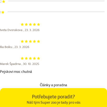
2
1
Hodnocení 100%
Iveta Dvorakova ,
23. 3. 2026
Hodnocení 100%
Ilia Boiku ,
23. 3. 2026
Hodnocení 100%
Marek Špadrna ,
30. 10. 2025
Pejskovi moc chutná
Články a poradna
Potřebujete poradit?
Náš tým Super zoo je tady pro vás