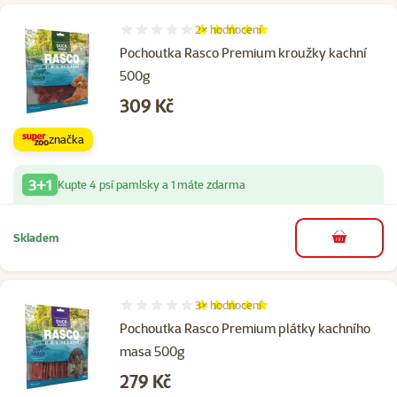
2×
hodnocení
Hodnocení 100%, počet hodnocení: 2
Pochoutka Rasco Premium kroužky kachní
500g
Cena
309 Kč
značka
3+1
Kupte 4 psí pamlsky a 1 máte zdarma
Skladem
do košíku
3×
hodnocení
Hodnocení 100%, počet hodnocení: 3
Pochoutka Rasco Premium plátky kachního
masa 500g
Cena
279 Kč