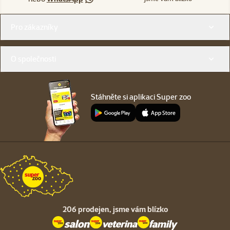
Menu v patičce
Pro zákazníky
O společnosti
Stáhněte si aplikaci Super zoo
206 prodejen,
jsme vám blízko