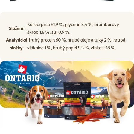
Kuřecí prsa 91,9 %, glycerin 5,4 %, bramborový
Složení:
škrob 1,8 %, sůl 0,9 %.
Analytické
Hrubý protein 60 %, hrubé oleje a tuky 2 %, hrubá
složky:
vláknina 1 %, hrubý popel 5,5 %, vlhkost 18 %.