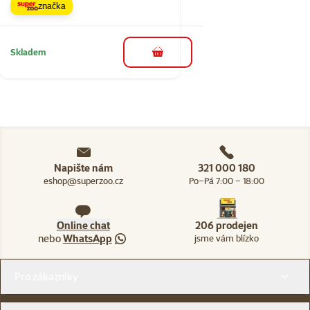
značka
Skladem
do košíku
Napište nám
321 000 180
eshop@superzoo.cz
Po–Pá 7:00 – 18:00
Online chat
206 prodejen
nebo
WhatsApp
jsme vám blízko
Menu v patičce
Pro zákazníky