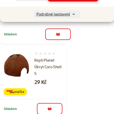
Dohse Tropical wood
M
Podrobné nastavení
Cena
179 Kč
Skladem
do košíku
Hodnocení 0%
Repti Planet
Úkryt Coco Shell
S
Cena
29 Kč
značka
Skladem
do košíku