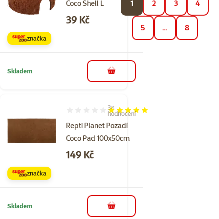
Coco Shell L
1
2
3
4
Cena
39 Kč
5
…
8
značka
Skladem
do košíku
3×
Hodnocení 100%, počet hodnocení: 3
hodnocení
Repti Planet Pozadí
Coco Pad 100x50cm
Cena
149 Kč
značka
Skladem
do košíku