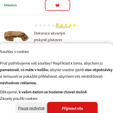
Skladem
do košíku
2×
Hodnocení 100%, počet hodnocení: 2
hodnocení
Dekorace akvarijní
jeskyně pískovec
26x14,2x8cm
Souhlas s cookies
Cena
349 Kč
Proč potřebujeme váš souhlas? Například k tomu, abychom si
značka
pamatovali, co máte v košíku
, abyste snadno zjistili
stav objednávky
a nemuseli se pokaždé přihlašovat, abychom vás neobtěžovali
Skladem
nevhodnou reklamou
.
do košíku
Děkujeme,
k vašim datům se budeme chovat slušně
.
Zásady použití cookies
4×
Hodnocení 60%, počet hodnocení: 4
hodnocení
Pouze nezbytné
Přijmout vše
Dekorace Hobby