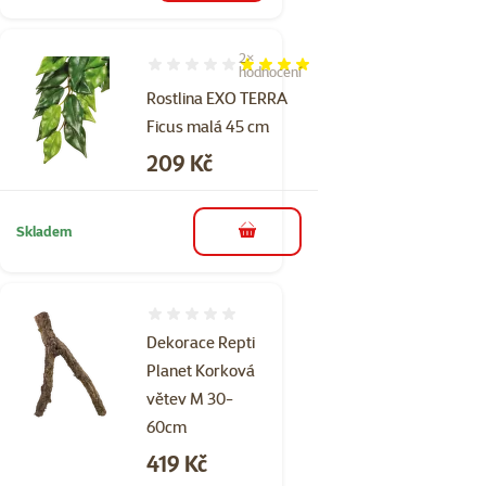
2×
Hodnocení 80%, počet hodnocení: 2
hodnocení
Rostlina EXO TERRA
Ficus malá 45 cm
Cena
209 Kč
Skladem
do košíku
Hodnocení 0%
Dekorace Repti
Planet Korková
větev M 30-
60cm
Cena
419 Kč