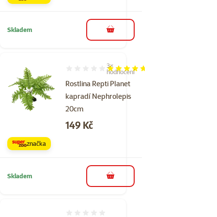
Skladem
do košíku
3×
Hodnocení 93%, počet hodnocení: 3
hodnocení
Rostlina Repti Planet
kapradí Nephrolepis
20cm
Cena
149 Kč
značka
Skladem
do košíku
Hodnocení 0%