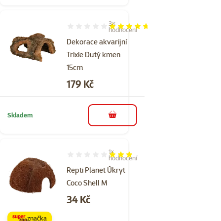
3×
Hodnocení 93%, počet hodnocení: 3
hodnocení
Dekorace akvarijní
Trixie Dutý kmen
15cm
Cena
179 Kč
Skladem
do košíku
1×
Hodnocení 60%, počet hodnocení: 1
hodnocení
Repti Planet Úkryt
Coco Shell M
Cena
34 Kč
značka