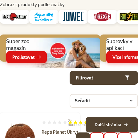
Zobrazit produkty podle značky
Aktuální akce
Super zoo
Suprovky v
magazín
aplikaci
Prolistovat
Více informa
Parametrický filtr
Vybrané filtry
Produkty v kategorii Pozadí a dekorace do terárií
Filtrovat
Seřadit
2×
Hodnocení 100%, počet hodnocení: 2
Další stránka
hodnocení
Repti Planet Úkryt