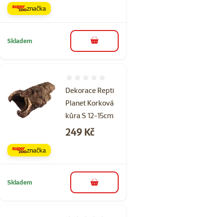
značka
Skladem
do košíku
Hodnocení 0%
Dekorace Repti
Planet Korková
kůra S 12-15cm
Cena
249 Kč
značka
Skladem
do košíku