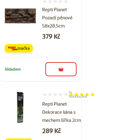
Hodnocení 0%
Repti Planet
Pozadí pěnové
58x28,5cm
Cena
379 Kč
značka
Skladem
do košíku
1×
Hodnocení 100%, počet hodnocení: 1
hodnocení
Repti Planet
Dekorace liána s
mechem šířka 2cm
Cena
289 Kč