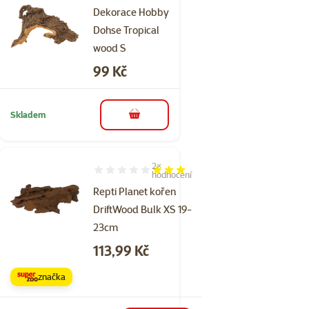
Dekorace Hobby
Dohse Tropical
wood S
Cena
99 Kč
Skladem
do košíku
2×
Hodnocení 60%, počet hodnocení: 2
hodnocení
Repti Planet kořen
DriftWood Bulk XS 19-
23cm
Cena
113,99 Kč
značka