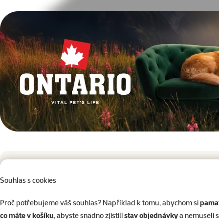
superzoo.product.detail.content
Souhlas s cookies
Chutné
krmivo s jediným živočišným proteinem – kvali
Proč potřebujeme váš souhlas? Například k tomu, abychom si
pamat
zajišťuje
vysokou stravitelnost
a
výbornou nutriční hodnotu
co máte v košíku
, abyste snadno zjistili
stav objednávky
a nemuseli 