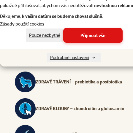
a komplex
pokaždé přihlašovat, abychom vás neobtěžovali
nevhodnou reklam
Děkujeme,
k vašim datům se budeme chovat slušně
.
Zásady použití cookies
VYSOKÝ PODÍL KVALITNÍHO MASA – 26 % čerstvé
Pouze nezbytné
Přijmout vše
SILNÝ IMUNITNÍ SYSTÉM A ZDRAVÉ STÁRNUTÍ – 
Podrobné nastavení
ZDRAVÉ TRÁVENÍ – prebiotika a postbiotika
ZDRAVÉ KLOUBY – chondroitin a glukosamin