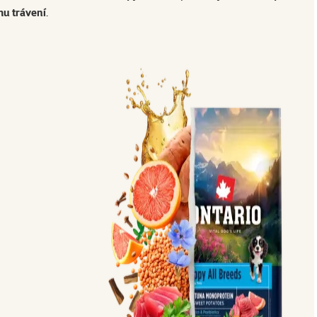
u trávení
.