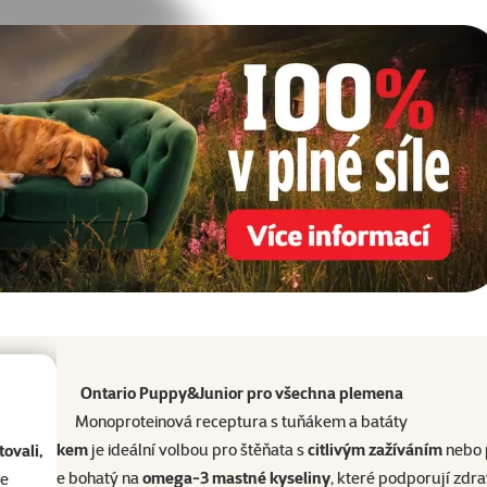
Ontario Puppy&Junior pro všechna plemena
Monoproteinová receptura s tuňákem a batáty
tním tuňákem
je ideální volbou pro štěňata s
citlivým zažíváním
nebo 
ovali,
. Tuňák je bohatý na
omega-3 mastné kyseliny
, které podporují zdr
se