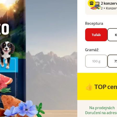
2 konzer
2 × Konzer
Receptura
Tuňák
K
Gramáž
100 g
7
👍 TOP ce
Na prodejnách
Doručení na adres