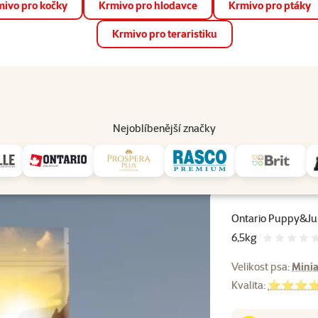
ivo pro kočky
Krmivo pro hlodavce
Krmivo pro ptáky
📱 Stáhněte si novou aplikaci Super zoo.
Více informací
Krmivo pro teraristiku
op
Akce a slevy
Prodejny
Služby
Poradna
Pomá
206
Nejoblíbenější značky
ntario Puppy&Junior All Breeds Monoprotein Tuna & Sweet Potatoes 6,5kg
Ontario Puppy&Jun
6,5kg
Hodn
Velikost psa:
Minia
Kvalita:
⭐⭐⭐⭐ S