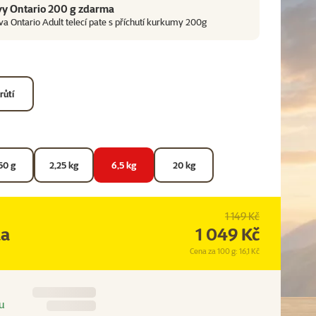
vy Ontario 200 g zdarma
va Ontario Adult telecí pate s příchutí kurkumy 200g
růtí
50 g
2,25 kg
6,5 kg
20 kg
1 149 Kč
na
1 049 Kč
Cena za 100 g: 16,1 Kč
u