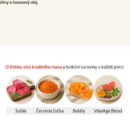
ny a lososový olej.
O třetinu více kvalitního masa
a funkční suroviny v každé porci
Tuňák
Červená čočka
Batáty
VitalAge Blend