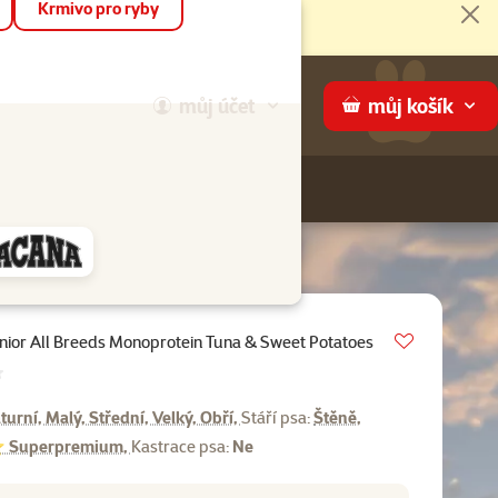
Krmivo pro ryby
Zav
můj
účet
můj
košík
Hledej
háme
Vložit do 
ior All Breeds Monoprotein Tuna & Sweet Potatoes
ocení 0%
turní, Malý, Střední, Velký, Obří,
Stáří psa:
Štěně,
uperpremium,
Kastrace psa:
Ne