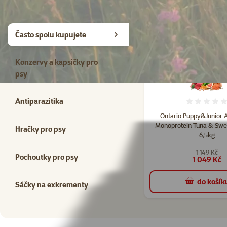
Kupte společně
Často spolu kupujete
Konzervy a kapsičky pro
psy
Antiparazitika
Hodno
Ontario Puppy&Junior A
Monoprotein Tuna & Swe
Hračky pro psy
6,5kg
1 149 Kč
Pochoutky pro psy
1 049 Kč
do košík
Sáčky na exkrementy