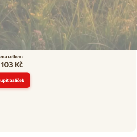
ena celkem
 103 Kč
47
upit balíček