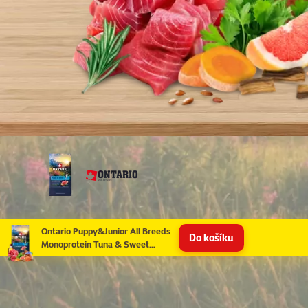
Ontario Puppy&Junior All Breeds
Do košíku
Monoprotein Tuna & Sweet
Potatoes 6,5kg