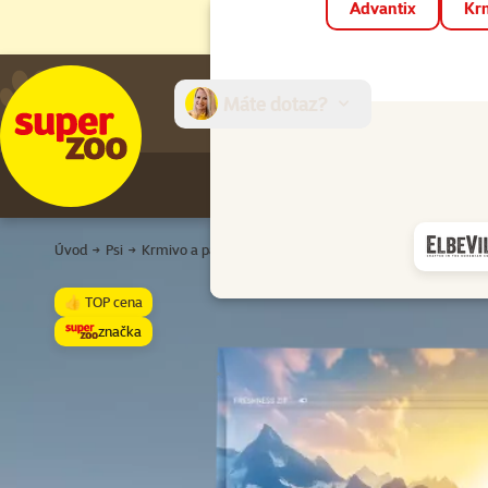
Advantix
Krm
Máte dotaz?
E-sh
Úvod
Psi
Krmivo a pamlsky
Granule pro psy
Pro štěňata
O
👍 TOP cena
značka