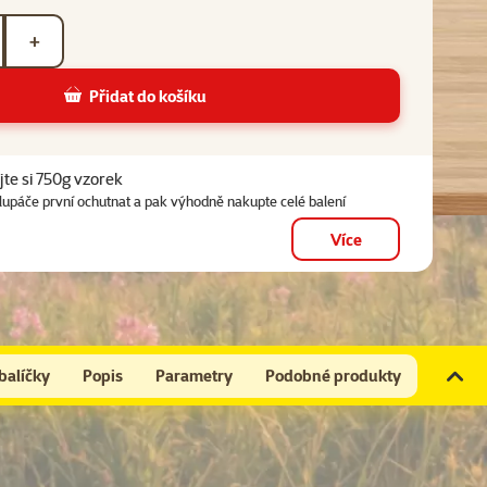
+
Přidat do košíku
ty
te si 750g vzorek
lupáče první ochutnat a pak výhodně nakupte celé balení
Více
balíčky
Popis
Parametry
Podobné produkty