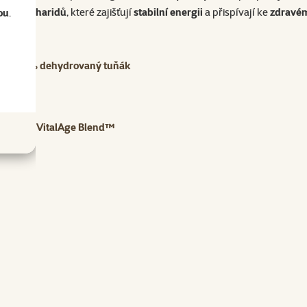
ních sacharidů
, které zajišťují
stabilní energii
a přispívají ke
zdravém
ou
.
 a 25 % dehydrovaný tuňák
Ontario VitalAge Blend™