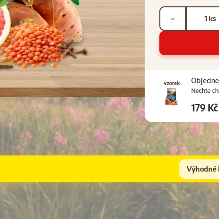
Počet kusů *
ks
−
Související produk
Objednej
vzorek
Nechte ch
179 Kč
Výhodné 
Pro kompletní péči doporučujeme přikoupit