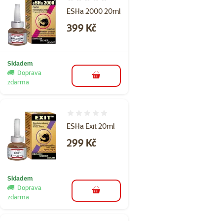
Hodnocení 0%
ESHa 2000 20ml
Cena
399 Kč
Skladem
Doprava
do košíku
zdarma
Hodnocení 0%
ESHa Exit 20ml
Cena
299 Kč
Skladem
Doprava
do košíku
zdarma