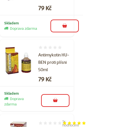
Cena
79 Kč
Skladem
do košíku
Doprava zdarma
Hodnocení 0%
Antimykotin HU-
BEN proti plísni
50ml
Cena
79 Kč
Skladem
Doprava
do košíku
zdarma
1×
Hodnocení 100%, počet hodnocení: 1
hodnocení