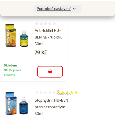
Doprava
do košíku
zdarma
Podrobné nastavení
Hodnocení 0%
Anti-Ichtinl HU-
BEN na krupičku
50ml
Cena
79 Kč
Skladem
Doprava
do košíku
zdarma
1×
Hodnocení 100%, počet hodnocení: 1
hodnocení
Stophydrin HU-BEN
proti bezobratlým
50ml