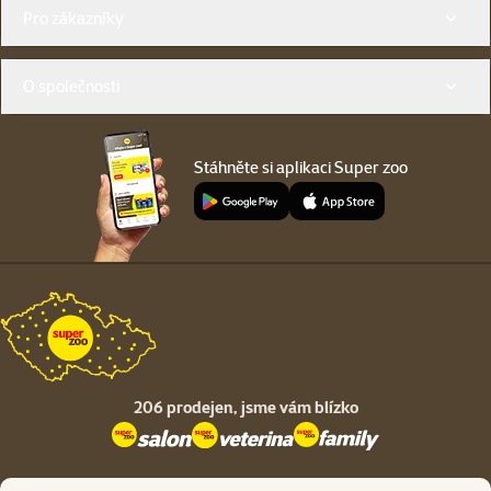
Menu v patičce
Pro zákazníky
O společnosti
Stáhněte si aplikaci Super zoo
206 prodejen,
jsme vám blízko