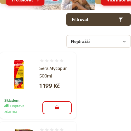
Parametrický filtr
Vybrané filtry
Produkty v kategorii Léčiva pro akvarijní ryby
Filtrovat
Nejdražší
Hodnocení 0%
Sera Mycopur
500ml
Cena
1 199 Kč
Skladem
Doprava
do košíku
zdarma