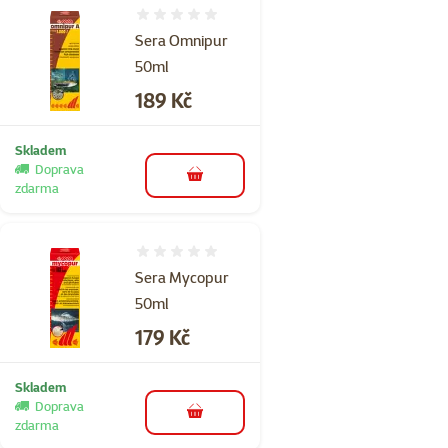
Hodnocení 0%
Sera Omnipur
50ml
Cena
189 Kč
Skladem
Doprava
do košíku
zdarma
Hodnocení 0%
Sera Mycopur
50ml
Cena
179 Kč
Skladem
Doprava
do košíku
zdarma