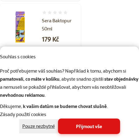
Hodnocení 0%
Sera Baktopur
50ml
Cena
179 Kč
Skladem
Souhlas s cookies
Doprava
do košíku
zdarma
Proč potřebujeme váš souhlas? Například k tomu, abychom si
pamatovali, co máte v košíku
, abyste snadno zjistili
stav objednávky
a nemuseli se pokaždé přihlašovat, abychom vás neobtěžovali
Hodnocení 0%
Preventin HU-
nevhodnou reklamou
.
BEN prevence
Děkujeme,
k vašim datům se budeme chovat slušně
.
50ml
Zásady použití cookies
Cena
79 Kč
Pouze nezbytné
Přijmout vše
Skladem