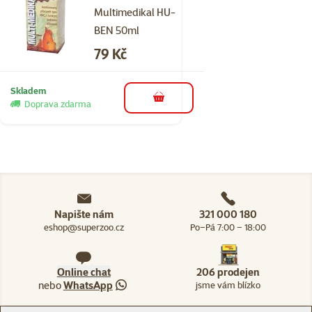
Multimedikal HU-
BEN 50ml
Cena
79 Kč
Skladem
do košíku
Doprava zdarma
Napište nám
321 000 180
eshop@superzoo.cz
Po–Pá 7:00 – 18:00
Online chat
206 prodejen
nebo
WhatsApp
jsme vám blízko