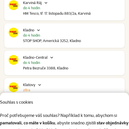
Karviná Ráj
do 4 hodin
HM Tesco, tř. 17. listopadu 883/2a, Karviná
Kladno
do 4 hodin
STOP SHOP, Americká 3252, Kladno
Kladno-Central
do 4 hodin
Petra Bezruče 3388, Kladno
Klatovy
zítra
NC Škodovka, Domažlická 948, Klatovy
Souhlas s cookies
Kolín
Proč potřebujeme váš souhlas? Například k tomu, abychom si
do 3 hodin
pamatovali, co máte v košíku
, abyste snadno zjistili
stav objednávky
Polepská 979, Kolín