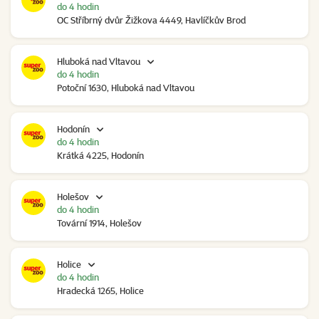
do 4 hodin
OC Stříbrný dvůr Žižkova 4449, Havlíčkův Brod
Hluboká nad Vltavou
do 4 hodin
Potoční 1630, Hluboká nad Vltavou
Hodonín
do 4 hodin
Krátká 4225, Hodonín
Holešov
do 4 hodin
Tovární 1914, Holešov
Holice
do 4 hodin
Hradecká 1265, Holice