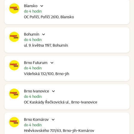
Blansko
do 4 hodin
OC Poříčí, Poříčí 2610, Blansko
Bohumín
do 4 hodin
ul. 9. května 1197, Bohumín
Brno Futurum
do 4 hodin
Vídeňská 132/100, Brno-jih
Brno Ivanovice
do 4 hodin
OC Kaskády Řečkovická ul., Brno-Ivanovice
Brno Komárov
do 4 hodin
Hněvkovského 701/63, Brno-jih-Komárov