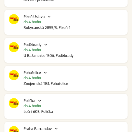
Plzeň Úslava
do 4 hodin
Rokycanská 2855/3, Plzeň 4
Poděbrady
do 4 hodin
U Bažantnice 1506, Poděbrady
Pohořelice
do 4 hodin
Znojemská 1151, Pohořelice
Polička
do 4 hodin
Luční 603, Polička
Praha Barrandov