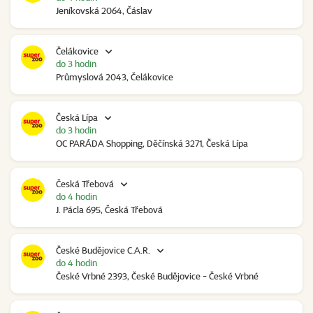
Jeníkovská 2064, Čáslav
Čelákovice
do 3 hodin
Průmyslová 2043, Čelákovice
Česká Lípa
do 3 hodin
OC PARÁDA Shopping, Děčínská 3271, Česká Lípa
Česká Třebová
do 4 hodin
J. Pácla 695, Česká Třebová
České Budějovice C.A.R.
do 4 hodin
České Vrbné 2393, České Budějovice - České Vrbné