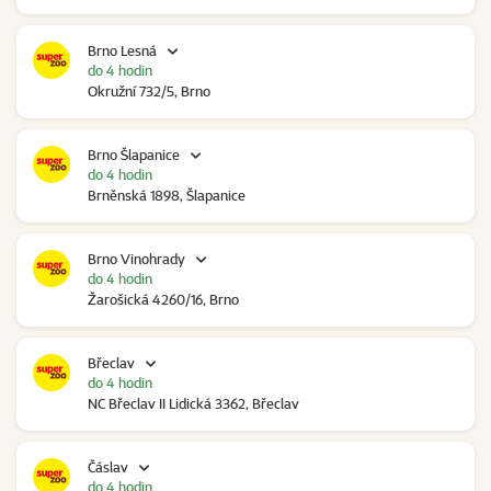
Brno Lesná
do 4 hodin
Okružní 732/5, Brno
Brno Šlapanice
do 4 hodin
Brněnská 1898, Šlapanice
Brno Vinohrady
do 4 hodin
Žarošická 4260/16, Brno
Břeclav
do 4 hodin
NC Břeclav II Lidická 3362, Břeclav
Čáslav
do 4 hodin