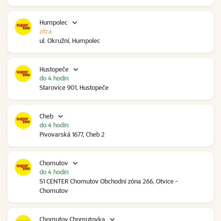
Humpolec
zítra
ul. Okružní, Humpolec
Hustopeče
do 4 hodin
Starovice 901, Hustopeče
Cheb
do 4 hodin
Pivovarská 1677, Cheb 2
Chomutov
do 4 hodin
S1 CENTER Chomutov Obchodní zóna 266, Otvice -
Chomutov
Chomutov Chomutovka