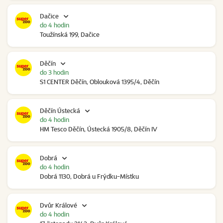
Dačice
do 4 hodin
Toužínská 199, Dačice
Děčín
do 3 hodin
S1 CENTER Děčín, Oblouková 1395/4, Děčín
Děčín Ústecká
do 4 hodin
HM Tesco Děčín, Ústecká 1905/8, Děčín IV
Dobrá
do 4 hodin
Dobrá 1130, Dobrá u Frýdku-Místku
Dvůr Králové
do 4 hodin