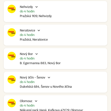
Nehvizdy
do 4 hodin
Pražská 1109, Nehvizdy
Neratovice
do 4 hodin
Pražská, Neratovice
Nový Bor
do 4 hodin
B. Egermanna 883, Nový Bor
Nový Jičín - Šenov
do 4 hodin
Dukelská 684, Šenov u Nového Jičína
Olomouc
do 4 hodin
Nákupní park Haná, Kafkova 471/29, Olomouc