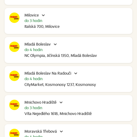
Milovice
do 3 hodin
Italská 700, Milovice
Mladá Boleslav
do 4 hodin
NC Olympia, Jičínská 1350, Mladá Boleslav
Mladá Boleslav Na Radouči
do 4 hodin
CityMarket, Kosmonosy 1237, Kosmonosy
Mnichovo Hradiště
do 3 hodin
Víta Nejedlého 1618, Mnichovo Hradiště
Moravská Třebová
do 4 hodin