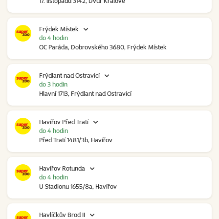
17. listopadu 3142, Dvůr Králové
Frýdek Místek
do 4 hodin
OC Paráda, Dobrovského 3680, Frýdek Místek
Frýdlant nad Ostravicí
do 3 hodin
Hlavní 1713, Frýdlant nad Ostravicí
Havířov Před Tratí
do 4 hodin
Před Tratí 1481/3b, Havířov
Havířov Rotunda
do 4 hodin
U Stadionu 1655/8a, Havířov
Havlíčkův Brod II