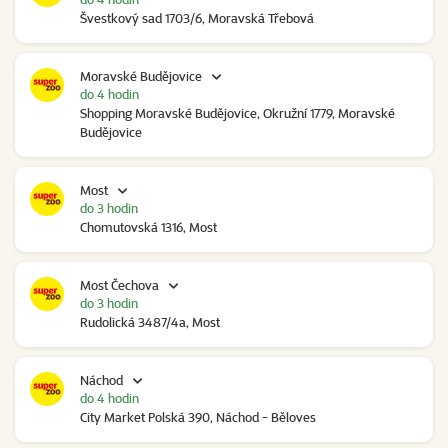
Švestkový sad 1703/6, Moravská Třebová
Moravské Budějovice
do 4 hodin
Shopping Moravské Budějovice, Okružní 1779, Moravské
Budějovice
Most
do 3 hodin
Chomutovská 1316, Most
Most Čechova
do 3 hodin
Rudolická 3487/4a, Most
Náchod
do 4 hodin
City Market Polská 390, Náchod - Běloves