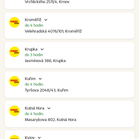
Vrchlického 2511/4, Krnov
Kroměříž
do 4 hodin
Velehradská 4076/101, Kroměříž
Krupka
do 3 hodin
Jasmínová 386, Krupka
Kuřim
do 4 hodin
Tyršova 2048/43, Kuřim
Kutná Hora
do 4 hodin
Masarykova 802, Kutná Hora
Kyjov