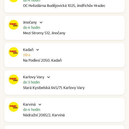
do 4 hodin
OC Hvězdárna Budějovická 1025, Jindřichův Hradec
Jinočany
do 4 hodin
Mezi Stromy 512, Jinočany
Kadaň
zítra
Na Podlesí 2050, Kadaň
Karlovy Vary
do 3 hodin
Stará Kysibelská 645/71, Karlovy Vary
Karviná
do 4 hodin
Nádražní 2065/2, Karviná