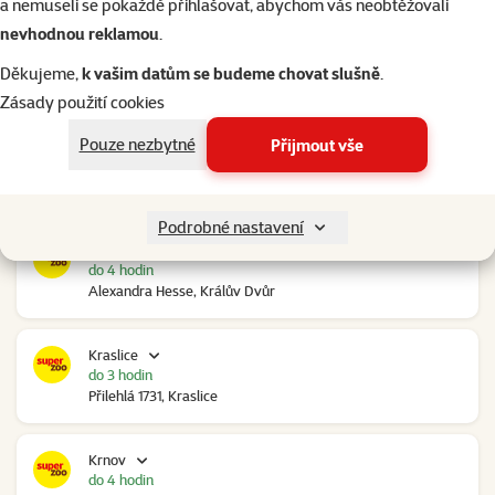
a nemuseli se pokaždé přihlašovat, abychom vás neobtěžovali
nevhodnou reklamou
.
Kolín Ovčáry
do 4 hodin
Děkujeme,
k vašim datům se budeme chovat slušně
.
Ovčáry 304, Ovčáry
Zásady použití cookies
Pouze nezbytné
Přijmout vše
Kozomín
do 4 hodin
RP Kozomín č.p. 508, Kozomín
Podrobné nastavení
Králův Dvůr
do 4 hodin
Alexandra Hesse, Králův Dvůr
Kraslice
do 3 hodin
Přilehlá 1731, Kraslice
Krnov
do 4 hodin