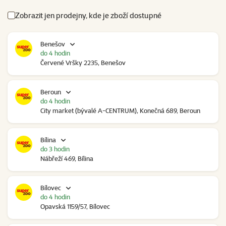
Zobrazit jen prodejny, kde je zboží dostupné
Benešov
do 4 hodin
Červené Vršky 2235, Benešov
Beroun
do 4 hodin
City market (bývalé A-CENTRUM), Konečná 689, Beroun
Bílina
do 3 hodin
Nábřeží 469, Bílina
Bílovec
do 4 hodin
Opavská 1159/57, Bílovec