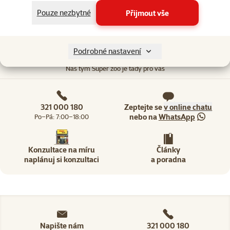
Pouze nezbytné
Přijmout vše
Podrobné nastavení
Potřebujete poradit?
Náš tým Super zoo je tady pro vás
321 000 180
Zeptejte se
v online chatu
nebo na
WhatsApp
Po–Pá: 7:00–18:00
Konzultace na míru
Články
naplánuj si konzultaci
a poradna
Napište nám
321 000 180