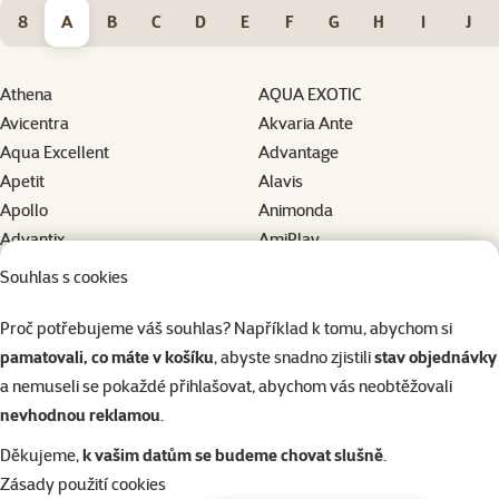
8
A
B
C
D
E
F
G
H
I
J
Athena
AQUA EXOTIC
Avicentra
Akvaria Ante
Aqua Excellent
Advantage
Apetit
Alavis
Apollo
Animonda
Advantix
AmiPlay
Asan
Arpalit
Souhlas s cookies
Alpha Spirit
Animalis
Avesa
Aquarimex
Proč potřebujeme váš souhlas? Například k tomu, abychom si
AQUAEL
Aatas Cat
pamatovali, co máte v košíku
, abyste snadno zjistili
stav objednávky
Aqua Clear
Acana
a nemuseli se pokaždé přihlašovat, abychom vás neobtěžovali
AFP
Active Dog
nevhodnou reklamou
.
Applaws
Active Cat
Děkujeme,
k vašim datům se budeme chovat slušně
.
Agros
Zásady použití cookies