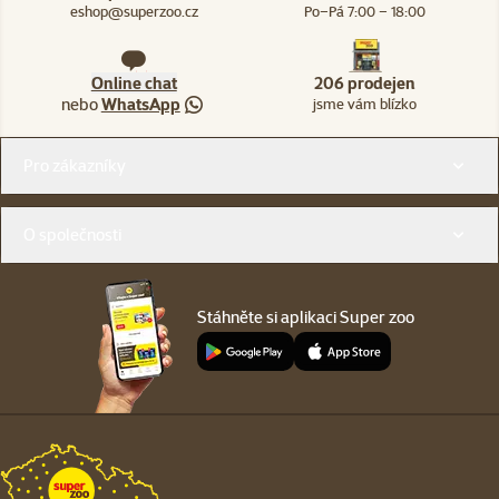
eshop@superzoo.cz
Po–Pá 7:00 – 18:00
Online chat
206 prodejen
nebo
WhatsApp
jsme vám blízko
Menu v patičce
Pro zákazníky
O společnosti
Stáhněte si aplikaci Super zoo