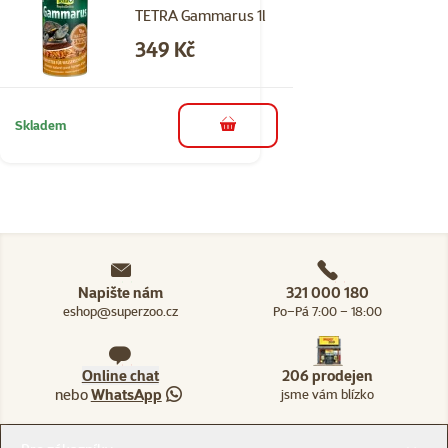
TETRA Gammarus 1l
Cena
349 Kč
Skladem
do košíku
Napište nám
321 000 180
eshop@superzoo.cz
Po–Pá 7:00 – 18:00
Online chat
206 prodejen
nebo
WhatsApp
jsme vám blízko
Menu v patičce