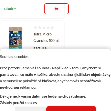
Skladem
do košíku
Hodnocení 0%
Tetra Micro
Granules 100ml
Cena
119 Kč
Souhlas s cookies
Skladem
do košíku
Proč potřebujeme váš souhlas? Například k tomu, abychom si
pamatovali, co máte v košíku
, abyste snadno zjistili
stav objednávky
a nemuseli se pokaždé přihlašovat, abychom vás neobtěžovali
Hodnocení 0%
nevhodnou reklamou
.
TETRA Pro Algae
500ml
Děkujeme,
k vašim datům se budeme chovat slušně
.
Zásady použití cookies
Cena
339 Kč