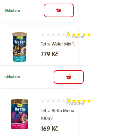
Skladem
do košíku
1×
Hodnocení 100%, počet hodnocení: 1
hodnocení
Tetra Wafer Mix 1l
Cena
779 Kč
Skladem
do košíku
4×
Hodnocení 95%, počet hodnocení: 4
hodnocení
Tetra Betta Menu
100ml
Cena
169 Kč