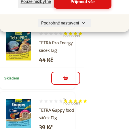
Pouze nezbytné
Přijmout vše
Skladem
do košíku
Podrobné nastavení
1×
Hodnocení 80%, počet hodnocení: 1
hodnocení
TETRA Pro Energy
sáček 12g
Cena
44 Kč
Skladem
do košíku
1×
Hodnocení 100%, počet hodnocení: 1
hodnocení
TETRA Guppy food
sáček 12g
Cena
39 Kč