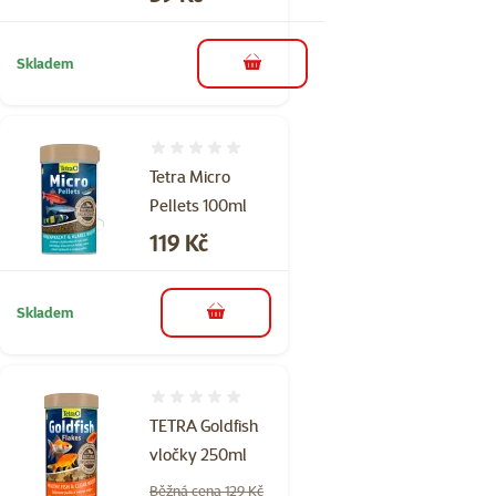
Skladem
do košíku
Hodnocení 0%
Tetra Micro
Pellets 100ml
Cena
119 Kč
Skladem
do košíku
Hodnocení 0%
TETRA Goldfish
vločky 250ml
Běžná cena 129 Kč