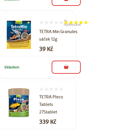
do košíku
1×
Hodnocení 100%, počet hodnocení: 1
hodnocení
TETRA Min Granules
sáček 12g
Cena
39 Kč
Skladem
do košíku
Hodnocení 0%
TETRA Pleco
Tablets
275tablet
Cena
339 Kč