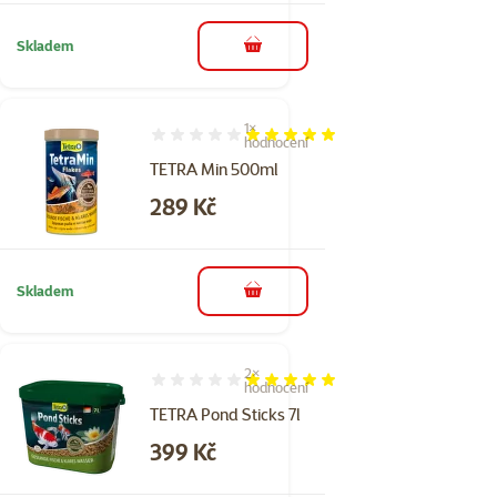
Skladem
do košíku
1×
Hodnocení 100%, počet hodnocení: 1
hodnocení
TETRA Min 500ml
Cena
289 Kč
Skladem
do košíku
2×
Hodnocení 100%, počet hodnocení: 2
hodnocení
TETRA Pond Sticks 7l
Cena
399 Kč